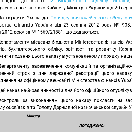
дповідно до статті
43
Бюджетного кодексу України
женого постановою Кабінету Міністрів України від 20 серп
Затвердити Зміни до
Порядку казначейського обслугов
ерства фінансів України від 23 серпня 2012 року № 938, 
я 2012 року за № 1569/21881, що додаються.
Департаменту місцевих бюджетів Міністерства фінансів Ук
ів, бухгалтерського обліку, звітності та розвитку Каз
чити подання цього наказу в установленому порядку на де
Департаменту забезпечення комунікацій та органiзацiйно-
денний строк з дня державної реєстрації цього наказу 
нення на офіційному веб-сайті Міністерства фінансів Украї
Цей наказ набирає чинності з дня його офіційного опубліку
Контроль за виконанням цього наказу покласти на заст
лу обов’язків та Голову Державної казначейської служби У
Міністр
ПОГОДЖЕНО: