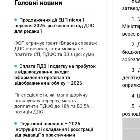
Ві
Головні новини
затверд
1. 
Продовження дії ЕЦП після 1
вересня 2026: розʼяснення від ДПС
Мініст
для редакції
вересн
ФОП отримує грант «Власна справа»:
2. 
ДПС пояснила, коли можна не
бюджет
платити ЄП, ПДФО та ВЗ з цієї суми
забезпе
Сплата ПДВ і податку на прибуток
3. 
з відшкодування шкоди:
оформлення претензії та
десяти
відображення в обліку – 2026
оприлюд
Гіг-спеціалісти, які мали щорічну
4. 
оплачувану перерву, мають
доплатити ПДФО до 18% та ВЗ 5%, –
5. 
позиція ДПС
розподі
Податкові накладні – 2026:
інструкція зі складання і реєстрації
від редакції з практичними