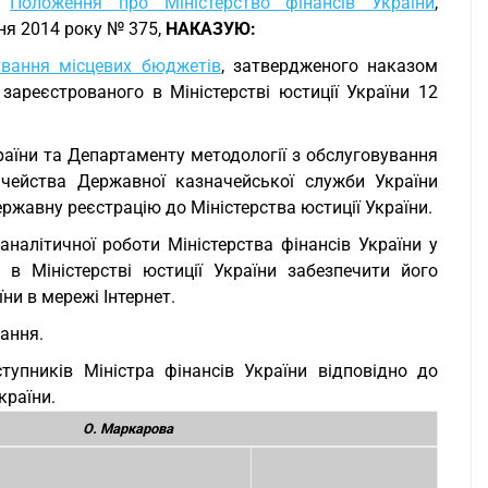
,
Положення про Міністерство фінансів України
,
ня 2014 року № 375,
НАКАЗУЮ:
ування місцевих бюджетів
, затвердженого наказом
зареєстрованого в Міністерстві юстиції України 12
раїни та Департаменту методології з обслуговування
начейства Державної казначейської служби України
ржавну реєстрацію до Міністерства юстиції України.
аналiтичної роботи Міністерства фінансів України у
в Міністерстві юстиції України забезпечити його
ни в мережі Інтернет.
вання.
упників Міністра фінансів України відповідно до
країни.
О. Маркарова