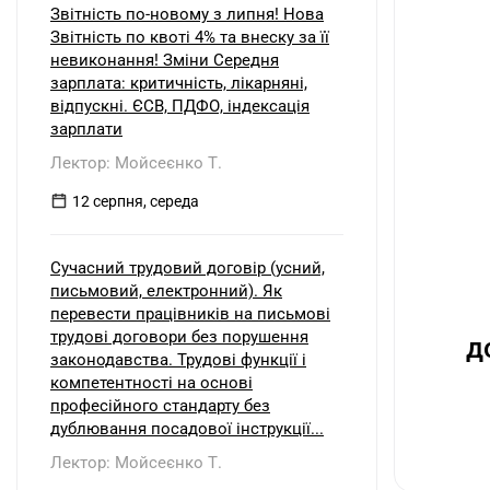
Звітність по-новому з липня! Нова
Звітність по квоті 4% та внеску за її
невиконання! Зміни Середня
зарплата: критичність, лікарняні,
відпускні. ЄСВ, ПДФО, індексація
зарплати
Лектор: Мойсеєнко Т.
12 серпня, середа
Сучасний трудовий договір (усний,
письмовий, електронний). Як
перевести працівників на письмові
трудові договори без порушення
д
законодавства. Трудові функції і
компетентності на основі
професійного стандарту без
дублювання посадової інструкції...
Лектор: Мойсеєнко Т.