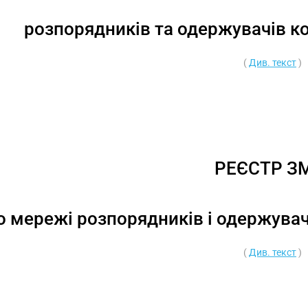
розпорядників та одержувачів к
(
Див. текст
)
РЕЄСТР З
о мережі розпорядників і одержува
(
Див. текст
)