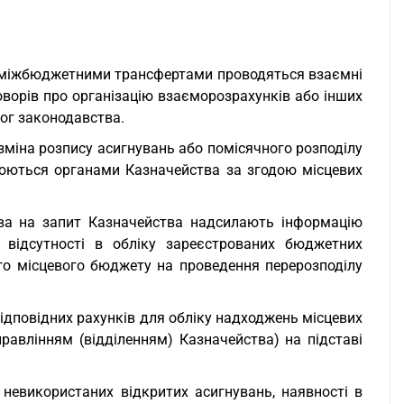
за міжбюджетними трансфертами проводяться взаємні
говорів про організацію взаєморозрахунків або інших
ог законодавства.
зміна розпису асигнувань або помісячного розподілу
снюються органами Казначейства за згодою місцевих
тва на запит Казначейства надсилають інформацію
 відсутності в обліку зареєстрованих бюджетних
ого місцевого бюджету на проведення перерозподілу
ідповідних рахунків для обліку надходжень місцевих
авлінням (відділенням) Казначейства) на підставі
 невикористаних відкритих асигнувань, наявності в