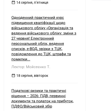
14 серпня, пʼятниця
Одноденний практичний курс
підвищення кваліфікації щодо
військового обліку «Організація та
ведення військового обліку: зміни з
27 червня! Електронний
персональний облік, ведення
списків, е-ВОД, звірки з ТЦК,
повідомлення до ТЦК, штрафи та
помилки...
Лектор: Мойсеєнко Т.
18 серпня, вівторок
Податкові ризики та практичні
рішення – 2026: ПДВ, первинні
документи та податок на прибуток,
ПДФО/Військовий збір