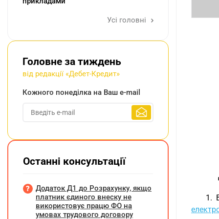
прикладами
Усі головні
Головне за тиждень
від редакції «Дебет-Кредит»
Кожного понеділка на Ваш e-mail
Останні консультації
Додаток Д1 до Розрахунку, якщо
платник єдиного внеску не
1. 
використовує працю ФО на
електро
умовах трудового договору