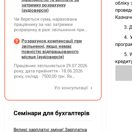
обліку
затримку розрахунку
провед
(аудіоверсія)
Казнач
Чи береться сума, нарахована
працівнику за час затримки
3. 
розрахунку в разі звільнення при
обчсиленні середньомісячної
4. 
заробітної плати (винагороди), для
Розрахунок компенсації при
програ
розрахунку внеску на підтримку
звільненні, якщо немає
працевлаштування осіб з
повністю відпрацьованого
5. 
інвалідністю?
місяця (аудіоверсія)
кредит
Працівник звільняється 29.07.2026
року, дата прийняття - 18.06.2026
року, оклад - 7500,00 грн. Як
розрахувати компенсацію трьох
невикористаних днів відпустки при
Усі консультації
звільненні?
Семінари для бухгалтерів
Великі зарплатні зміни! Зарплатна