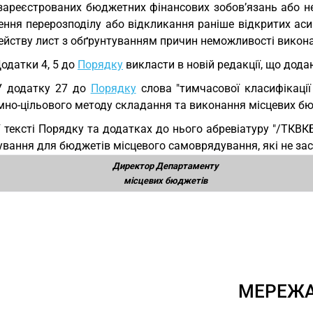
 зареєстрованих бюджетних фінансових зобов’язань або 
ення перерозподілу або відкликання раніше відкритих ас
ейству лист з обґрунтуванням причин неможливості викона
Додатки 4, 5 до
Порядку
викласти в новій редакції, що дода
У додатку 27 до
Порядку
слова "тимчасової класифікації
мно-цільового методу складання та виконання місцевих бю
У тексті Порядку та додатках до нього абревіатуру "/ТКВК
ування для бюджетів місцевого самоврядування, які не за
Директор Департаменту
місцевих бюджетів
МЕРЕЖ