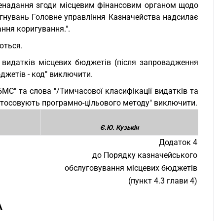
ненадання згоди місцевим фінансовим органом щодо
игнувань Головне управління Казначейства надсилає
ння коригування.".
ються.
 видатків місцевих бюджетів (після запровадження
джетів - код" виключити.
БМС" та слова "/Тимчасової класифікації видатків та
стосовують програмно-цільового методу" виключити.
Є.Ю. Кузькін
Додаток 4
до Порядку казначейського
обслуговування місцевих бюджетів
(пункт 4.3 глави 4)
А