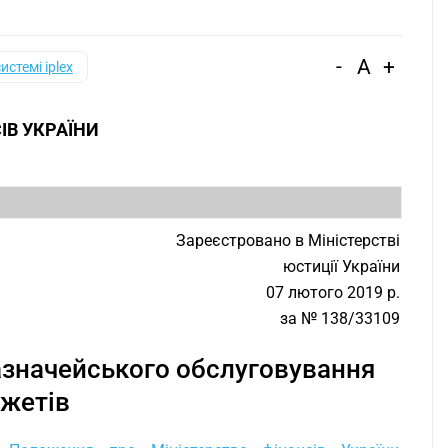
-
A
+
системі iplex
ІВ УКРАЇНИ
Зареєстровано в Міністерстві
юстиції України
07 лютого 2019 р.
за № 138/33109
азначейського обслуговування
жетів