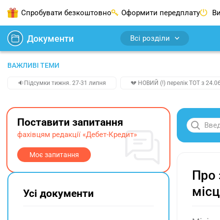
Спробувати безкоштовно
Оформити передплату
Ви
Документи
Всі розділи
ВАЖЛИВІ ТЕМИ
🔉Підсумки тижня. 27-31 липня
💔 НОВИЙ (!) перелік ТОТ з 24.06
Поставити запитання
фахівцям редакції «Дебет-Кредит»
Моє запитання
Про 
місц
Усі документи