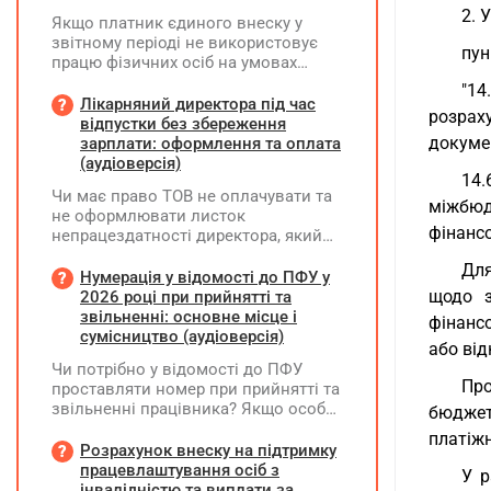
2. 
Якщо платник єдиного внеску у
звітному періоді не використовує
пун
працю фізичних осіб на умовах
трудового договору (контракту) або
"14
на інших умовах, передбачених
Лікарняний директора під час
розраху
законодавством, Додаток Д1/
відпустки без збереження
Додаток ФІЗ-Д1 за відповідний
докумен
зарплати: оформлення та оплата
період не подається
(аудіоверсія)
14.
Чи має право ТОВ не оплачувати та
міжбюд
не оформлювати листок
фінансо
непрацездатності директора, який
перебуває у відпустці без
Для
збереження заробітної плати під час
Нумерація у відомості до ПФУ у
призупинення діяльності
щодо з
2026 році при прийнятті та
підприємства?
звільненні: основне місце і
фінанс
сумісництво (аудіоверсія)
або від
Чи потрібно у відомості до ПФУ
Про
проставляти номер при прийнятті та
звільненні працівника? Якщо особа
бюджет
одночасно працювала за основним
платіж
місцем роботи та за сумісництвом,
Розрахунок внеску на підтримку
чи рахується це як два роботодавці?
працевлаштування осіб з
У р
інвалідністю та виплати за