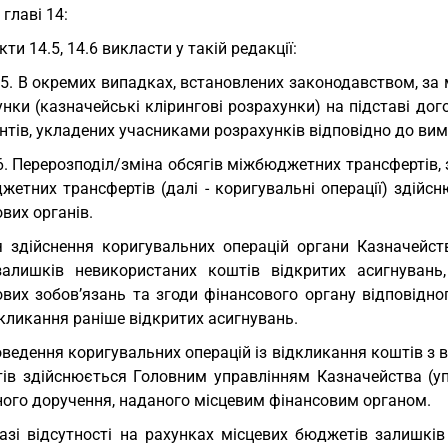
У главі 14:
кти 14.5, 14.6 викласти у такій редакції:
.5. В окремих випадках, встановлених законодавством, 
нки (казначейські клірингові розрахунки) на підставі до
тів, укладених учасниками розрахунків відповідно до вим
6. Перерозподіл/зміна обсягів міжбюджетних трансфертів, 
жетних трансфертів (далі - коригувальні операції) здій
вих органів.
 здійснення коригувальних операцій органи Казначейс
алишків невикористаних коштів відкритих асигнувань,
ових зобов’язань та згоди фінансового органу відповідн
кликання раніше відкритих асигнувань.
ведення коригувальних операцій із відкликання коштів з в
ів здійснюється Головним управлінням Казначейства (упр
ного доручення, наданого місцевим фінансовим органом.
азі відсутності на рахунках місцевих бюджетів залишків