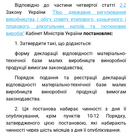
Відповідно до частини четвертої статті
2-2
Закону України
"Про державне регулювання
виробництва і обігу спирту етилового, коньячного і
плодового, алкогольних напоїв та тютюнових
виробів"
Кабінет Міністрів України
постановляє:
1. Затвердити такі, що додаються:
форму декларації відповідності матеріально-
технічної бази малих виробництв виноробної
продукції вимогам законодавства;
Порядок подання та реєстрації декларації
відповідності матеріально-технічної бази малих
виробництв виноробної продукції вимогам
законодавства.
2. Ця постанова набирає чинності з дня її
опублікування, крім пунктів 10-12 Порядку,
затвердженого цією постановою, які набирають
чинності через шість місяців з дня її опублікування.