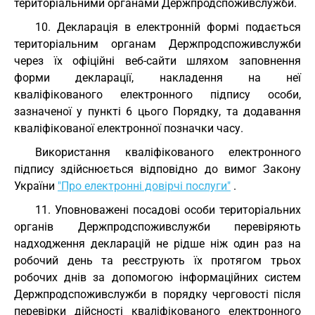
територіальними органами Держпродспоживслужби.
10. Декларація в електронній формі подається
територіальним органам Держпродспоживслужби
через їх офіційні веб-сайти шляхом заповнення
форми декларації, накладення на неї
кваліфікованого електронного підпису особи,
зазначеної у пункті 6 цього Порядку, та додавання
кваліфікованої електронної позначки часу.
Використання кваліфікованого електронного
підпису здійснюється відповідно до вимог Закону
України
"Про електронні довірчі послуги"
.
11. Уповноважені посадові особи територіальних
органів Держпродспоживслужби перевіряють
надходження декларацій не рідше ніж один раз на
робочий день та реєструють їх протягом трьох
робочих днів за допомогою інформаційних систем
Держпродспоживслужби в порядку черговості після
перевірки дійсності кваліфікованого електронного