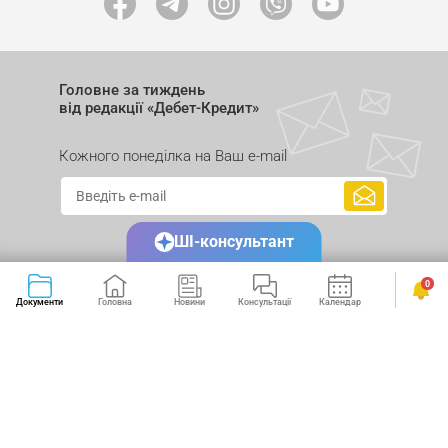
Головне за тиждень
від редакції «Дебет-Кредит»
Кожного понеділка на Ваш e-mail
ШІ-консультант
0
Документи
Головна
Новини
Консультації
Календар
Сервіси