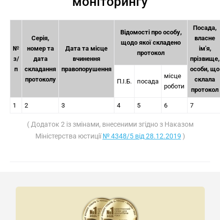
моніторингу
Посада,
Відомості про особу,
Серія,
власне
щодо якої складено
№
номер та
Дата та місце
ім'я,
протокол
з/
дата
вчинення
прізвище,
п
складання
правопорушення
особи, що
місце
протоколу
склала
П.І.Б.
посада
роботи
протокол
1
2
3
4
5
6
7
( Додаток 2 із змінами, внесеними згідно з Наказом
Міністерства юстиції
№ 4348/5 від 28.12.2019
)