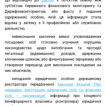
що відповідно до
Закону
є об’єктом обміну між
суб’єктом первинного фінансового моніторингу та
Держфінмоніторингом, або факту її подання
(одержання) особою, якій ця інформація стала
відома у зв’язку з її професійною або службовою
діяльністю;
невиконання законних вимог уповноважених
посадових осіб стосовно усунення порушень
законодавства щодо запобігання та протидії
легалізації (відмиванню) доходів, одержаних
злочинним шляхом, або фінансуванню тероризму або
створення перешкод для виконання покладених на
них обов’язків;
неподання юридичною особою державному
реєстратору передбаченої
Законом України "Про
державну реєстрацію юридичних осіб та фізичних
осіб – підприємців"
інформації про кінцевого
бенефіціарного власника (контролера) юридичної