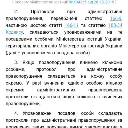
Наказом Міністерства юстиції
№ 4348/5 від 28.12.2019
)
2. Протоколи про адміністративні
правопорушення, передбачені статтею
166-9
,
частиною шостою статті
166-11
та статтею
188-34
Кодексу
, складаються уповноваженими на те
посадовими особами Міністерства юстиції України,
територіальних органів Міністерства юстиції України
(далі – уповноважена посадова особа).
3. Якщо правопорушення вчинено кількома
особами, протокол про адміністративне
правопорушення складається на кожну особу
окремо. У разі вчинення однією особою кількох
окремих адміністративних правопорушень
протоколи складаються щодо кожного з вчинених
правопорушень.
4. Уповноважені посадові особи складають
протоколи про адміністративні правопорушення за
допущення таких порушень вимог законодавства у