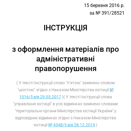
15 березня 2016 р.
за № 391/28521
ІНСТРУКЦІЯ
з оформлення матеріалів про
адміністративні
правопорушення
( У тексті Інструкції слово "п’ятою" замінено словом
"шостою" згідно з Наказом Міністерства юстиції
№
1016/5 від 29.03.2017
)( У тексті Інструкції слова
"управління юстиції" в усіх відмінках замінено словами
"територіальні органи Міністерства юстиції України" у
відповідних відмінках згідно з Наказом Міністерства
юстиції
№ 4348/5 від 28.12.2019
)