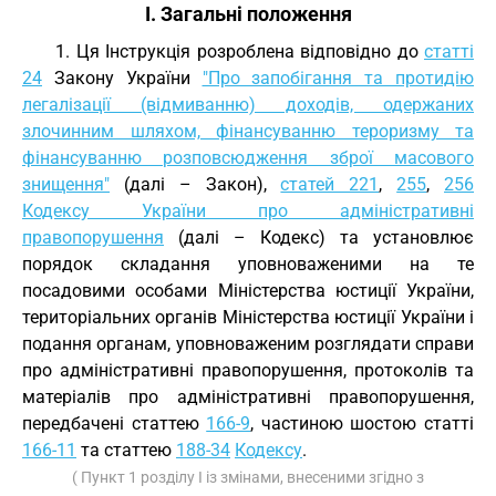
І. Загальні положення
1. Ця Інструкція розроблена відповідно до
статті
24
Закону України
"Про запобігання та протидію
легалізації (відмиванню) доходів, одержаних
злочинним шляхом, фінансуванню тероризму та
фінансуванню розповсюдження зброї масового
знищення"
(далі – Закон),
статей 221
,
255
,
256
Кодексу України про адміністративні
правопорушення
(далі – Кодекс) та установлює
порядок складання уповноваженими на те
посадовими особами Міністерства юстиції України,
територіальних органів Міністерства юстиції України і
подання органам, уповноваженим розглядати справи
про адміністративні правопорушення, протоколів та
матеріалів про адміністративні правопорушення,
передбачені статтею
166-9
, частиною шостою статті
166-11
та статтею
188-34
Кодексу
.
( Пункт 1 розділу I із змінами, внесеними згідно з