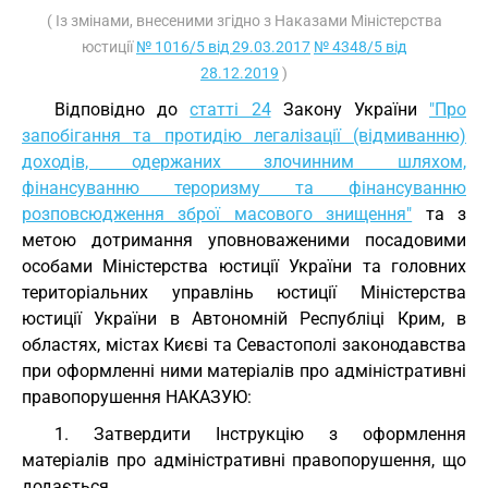
( Із змінами, внесеними згідно з Наказами Міністерства
юстиції
№ 1016/5 від 29.03.2017
№ 4348/5 від
28.12.2019
)
Відповідно до
статті 24
Закону України
"Про
запобігання та протидію легалізації (відмиванню)
доходів, одержаних злочинним шляхом,
фінансуванню тероризму та фінансуванню
розповсюдження зброї масового знищення"
та з
метою дотримання уповноваженими посадовими
особами Міністерства юстиції України та головних
територіальних управлінь юстиції Міністерства
юстиції України в Автономній Республіці Крим, в
областях, містах Києві та Севастополі законодавства
при оформленні ними матеріалів про адміністративні
правопорушення НАКАЗУЮ:
1. Затвердити Інструкцію з оформлення
матеріалів про адміністративні правопорушення, що
додається.