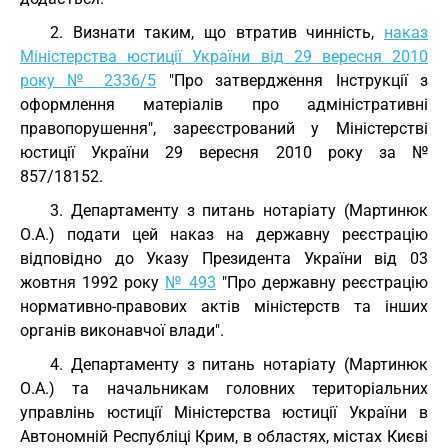
2. Визнати таким, що втратив чинність,
наказ
Міністерства юстиції України від 29 вересня 2010
року № 2336/5
"Про затвердження Інструкції з
оформлення матеріалів про адміністративні
правопорушення", зареєстрований у Міністерстві
юстиції України 29 вересня 2010 року за №
857/18152.
3. Департаменту з питань нотаріату (Мартинюк
О.А.) подати цей наказ на державну реєстрацію
відповідно до Указу Президента України від 03
жовтня 1992 року
№ 493
"Про державну реєстрацію
нормативно-правових актів міністерств та інших
органів виконавчої влади".
4. Департаменту з питань нотаріату (Мартинюк
О.А.) та начальникам головних територіальних
управлінь юстиції Міністерства юстиції України в
Автономній Республіці Крим, в областях, містах Києві