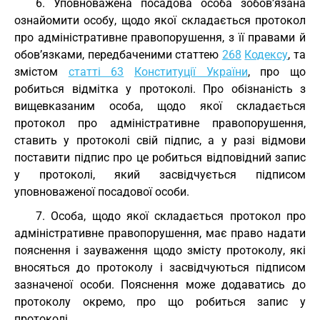
6. Уповноважена посадова особа зобов’язана
ознайомити особу, щодо якої складається протокол
про адміністративне правопорушення, з її правами й
обов’язками, передбаченими статтею
268
Кодексу
, та
змістом
статті 63
Конституції України
, про що
робиться відмітка у протоколі. Про обізнаність з
вищевказаним особа, щодо якої складається
протокол про адміністративне правопорушення,
ставить у протоколі свій підпис, а у разі відмови
поставити підпис про це робиться відповідний запис
у протоколі, який засвідчується підписом
уповноваженої посадової особи.
7. Особа, щодо якої складається протокол про
адміністративне правопорушення, має право надати
пояснення і зауваження щодо змісту протоколу, які
вносяться до протоколу і засвідчуються підписом
зазначеної особи. Пояснення може додаватись до
протоколу окремо, про що робиться запис у
протоколі.