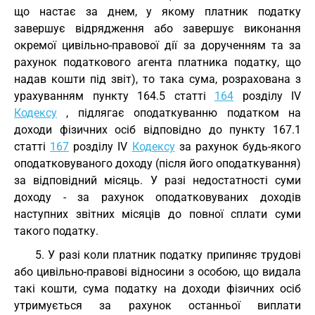
що настає за днем, у якому платник податку
завершує відрядження або завершує виконання
окремої цивільно-правової дії за дорученням та за
рахунок податкового агента платника податку, що
надав кошти під звіт), то така сума, розрахована з
урахуванням пункту 164.5 статті
164
розділу IV
Кодексу
, підлягає оподаткуванню податком на
доходи фізичних осіб відповідно до пункту 167.1
статті
167
розділу IV
Кодексу
за рахунок будь-якого
оподатковуваного доходу (після його оподаткування)
за відповідний місяць. У разі недостатності суми
доходу - за рахунок оподатковуваних доходів
наступних звітних місяців до повної сплати суми
такого податку.
5. У разі коли платник податку припиняє трудові
або цивільно-правові відносини з особою, що видала
такі кошти, сума податку на доходи фізичних осіб
утримується за рахунок останньої виплати