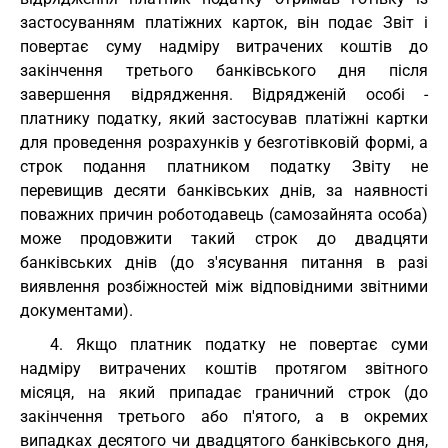
застосуванням платіжних карток, він подає Звіт і
повертає суму надміру витрачених коштів до
закінчення третього банківського дня після
завершення відрядження. Відрядженій особі -
платнику податку, який застосував платіжні картки
для проведення розрахунків у безготівковій формі, а
строк подання платником податку Звіту не
перевищив десяти банківських днів, за наявності
поважних причин роботодавець (самозайнята особа)
може продовжити такий строк до двадцяти
банківських днів (до з'ясування питання в разі
виявлення розбіжностей між відповідними звітними
документами).
4. Якщо платник податку не повертає суми
надміру витрачених коштів протягом звітного
місяця, на який припадає граничний строк (до
закінчення третього або п'ятого, а в окремих
випадках десятого чи двадцятого банківського дня,