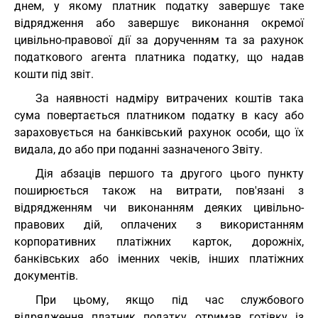
днем, у якому платник податку завершує таке
відрядження або завершує виконання окремої
цивільно-правової дії за дорученням та за рахунок
податкового агента платника податку, що надав
кошти під звіт.
За наявності надміру витрачених коштів така
сума повертається платником податку в касу або
зараховується на банківський рахунок особи, що їх
видала, до або при поданні зазначеного Звіту.
Дія абзаців першого та другого цього пункту
поширюється також на витрати, пов'язані з
відрядженням чи виконанням деяких цивільно-
правових дій, оплачених з використанням
корпоративних платіжних карток, дорожніх,
банківських або іменних чеків, інших платіжних
документів.
При цьому, якщо під час службового
відрядження платник податку отримав готівку із