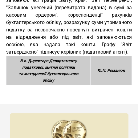
заповнює всі графи Звіту, крім: "Звіт перевірено",
"Залишок унесений (перевитрата видана) в сумі за
касовим ордером", кореспонденції рахунків
бухгалтерського обліку, розрахунку суми утриманого
податку за несвоєчасно повернуті витрачені кошти
на відрядження або під звіт, які заповнюються
особою, яка надала такі кошти. Графу "Звіт
затверджено" підписує керівник (податковий агент).
В.о. Директора Департаменту
податкової, митної політики
Ю.П. Романюк
та методології бухгалтерського
обліку