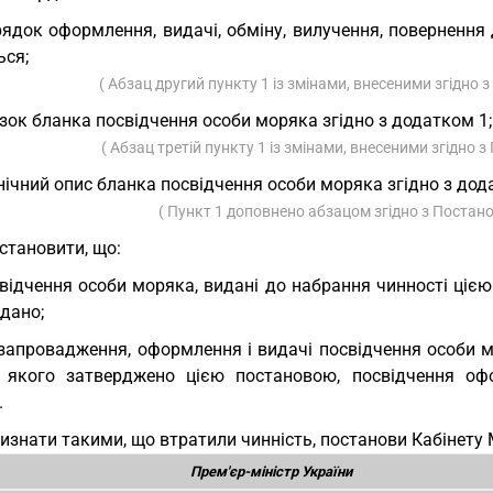
ядок оформлення, видачі, обміну, вилучення, повернення
ься;
( Абзац другий пункту 1 із змінами, внесеними згідно
зок бланка посвідчення особи моряка згідно з додатком 1;
( Абзац третій пункту 1 із змінами, внесеними згідно
нічний опис бланка посвідчення особи моряка згідно з дод
( Пункт 1 доповнено абзацом згідно з Поста
Установити, що:
відчення особи моряка, видані до набрання чинності цією
дано;
запровадження, оформлення і видачі посвідчення особи 
 якого затверджено цією постановою, посвідчення оф
.
Визнати такими, що втратили чинність, постанови Кабінету М
Прем'єр-міністр України