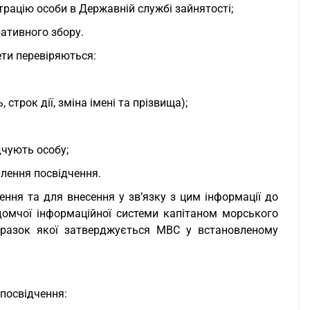
трацію особи в Державній службі зайнятості;
ративного збору.
ти перевіряються:
строк дії, зміна імені та прізвища);
дчують особу;
млення посвідчення.
ення та для внесення у зв’язку з цим інформації до
домчої інформаційної системи капітаном морського
зразок якої затверджується МВС у встановленому
 посвідчення: