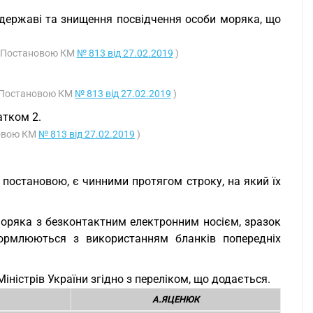
 державі та знищення посвідчення особи моряка, що
 з Постановою КМ
№ 813 від 27.02.2019
)
 з Постановою КМ
№ 813 від 27.02.2019
)
атком 2.
новою КМ
№ 813 від 27.02.2019
)
 постановою, є чинними протягом строку, на який їх
моряка з безконтактним електронним носієм, зразок
ормлюються з використанням бланків попередніх
іністрів України згідно з переліком, що додається.
А.ЯЦЕНЮК