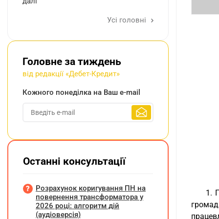
далі
Усі головні
Головне за тиждень
від редакції «Дебет-Кредит»
Кожного понеділка на Ваш e-mail
Останні консультації
Розрахунок коригування ПН на
1. 
повернення трансформатора у
громад
2026 році: алгоритм дій
(аудіоверсія)
працевл