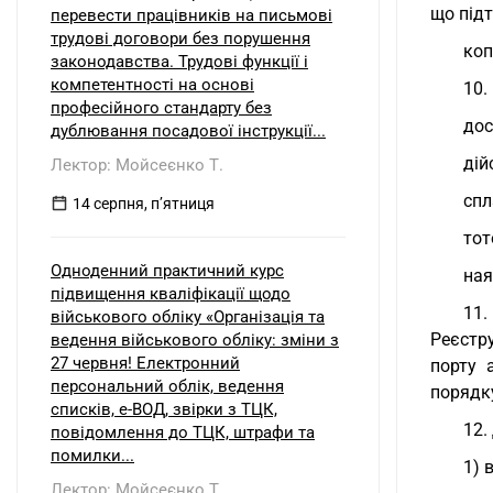
що підт
перевести працівників на письмові
трудові договори без порушення
коп
законодавства. Трудові функції і
компетентності на основі
10.
професійного стандарту без
дос
дублювання посадової інструкції...
дій
Лектор: Мойсеєнко Т.
спл
14 серпня, пʼятниця
тот
Одноденний практичний курс
ная
підвищення кваліфікації щодо
11.
військового обліку «Організація та
Реєстр
ведення військового обліку: зміни з
27 червня! Електронний
порту 
персональний облік, ведення
порядк
списків, е-ВОД, звірки з ТЦК,
12.
повідомлення до ТЦК, штрафи та
помилки...
1) 
Лектор: Мойсеєнко Т.