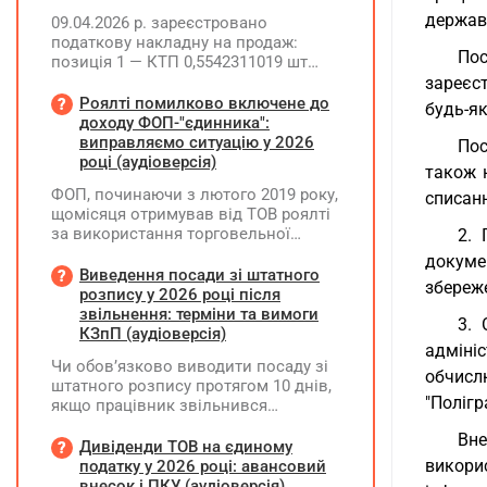
держав
09.04.2026 р. зареєстровано
податкову накладну на продаж:
Пос
позиція 1 — КТП 0,5542311019 шт
(ціна 373885,82, сума 207219,15, ПДВ
зареєст
41443,83); позиція 2 —
Роялті помилково включене до
будь-як
трансформатор 1 шт (ціна 201130,20,
доходу ФОП-"єдинника":
сума 201130,20, ПДВ 40226,04).
виправляємо ситуацію у 2026
Пос
25.06.2026 р. покупець повернув
році (аудіоверсія)
також н
трансформатор. Як правильно
ФОП, починаючи з лютого 2019 року,
списанн
скласти розрахунок коригування?
щомісяця отримував від ТОВ роялті
за використання торговельної
2. 
марки. Усі отримані суми ФОП
докуме
включав до доходу платника ЄП та
Виведення посади зі штатного
збереже
оподатковував за ставкою 5%.
розпису у 2026 році після
Водночас ТОВ при виплаті роялті не
звільнення: терміни та вимоги
3. 
утримувало ПДФО та ВЗ. Як зараз
КЗпП (аудіоверсія)
адміні
можна виправити цю ситуацію? Чи
Чи обов’язково виводити посаду зі
потрібно відображати отримані суми
обчисл
штатного розпису протягом 10 днів,
у декларації "єдинника" за II квартал
"Полігр
якщо працівник звільнився
2026 року? Чи можуть виникнути
(розрахувався)?
питання з боку ДПС, якщо цього не
Вн
Дивіденди ТОВ на єдиному
зробити?
викори
податку у 2026 році: авансовий
внесок і ПКУ (аудіоверсія)