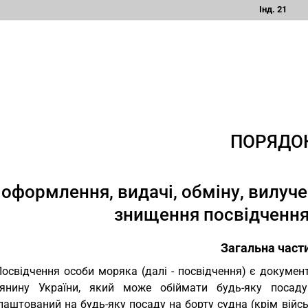
Інд. 21
ПОРЯДО
оформлення, видачі, обміну, вилуч
знищення посвідчення
Загальна част
Посвідчення особи моряка (далі - посвідчення) є докуме
янину України, який може обіймати будь-яку посаду
аштований на будь-яку посаду на борту судна (крім війсь