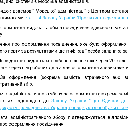
ційної системи є Морська адміністрація.
ядок взаємодії Морської адміністрації з Центром встан
 з вимогами
статті 4
Закону України "Про захист персональн
Оформлення, видача та обмін посвідчення здійснюються за
у.
ення про оформлення посвідчення, яке було оформлено і
го порту за результатами ідентифікації особи заявника з
Посвідчення видається особі не пізніше ніж через 20 кал
 ніж через сім робочих днів з дня оформлення заяви-анкет
 За оформлення (зокрема замість втраченого або ви
тративний збір.
мір адміністративного збору за оформлення (зокрема замі
ається відповідно до
Закону України "Про Єдиний де
джують громадянство України, посвідчують особу чи її спе
ата адміністративного збору підтверджується відповід
 про оформлення посвідчення.