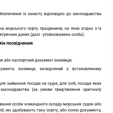
езпечення їх захисту відповідно до законодавства
а морського порту працівників, на яких згідно з їх
тричних даних (далі - уповноважена особа).
ін посвідчення
ня або паспортний документ іноземця;
умента іноземця, засвідчений у встановленому
ля займання посади на судні, для осіб, посади яких
 законодавства (за умови пред’явлення оригіналу
 звання особи командного складу морських суден або
іб, які здобувають таку освіту, або копію документа,