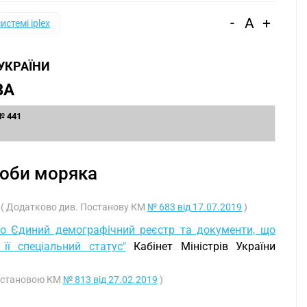
-
A
+
системі iplex
 УКРАЇНИ
ВА
 № 441
соби моряка
)( Додатково див. Постанову КМ
№ 683 від 17.07.2019
)
ро Єдиний демографічний реєстр та документи, що
її спеціальний статус"
Кабінет Міністрів України
 Постановою КМ
№ 813 від 27.02.2019
)