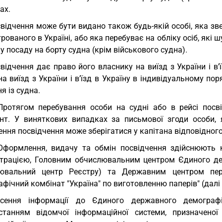
ах.
відчення може бути видано також будь-якій особі, яка зв
рованого в Україні, або яка перебуває на обліку осіб, які 
у посаду на борту судна (крім військового судна).
відчення дає право його власнику на виїзд з України і в’ї
а виїзд з України і в’їзд в Україну в індивідуальному по
я із судна.
Протягом перебування особи на судні або в рейсі посв
нт. У виняткових випадках за письмової згоди особи,
ння посвідчення може зберігатися у капітана відповідного
Оформлення, видачу та обмін посвідчення здійснюють 
страцією, Головним обчислювальним центром Єдиного дер
ювальний центр Реєстру) та Державним центром перс
афічний комбінат "Україна" по виготовленню паперів" (далі 
есення інформації до Єдиного державного демографі
станням відомчої інформаційної системи, призначено