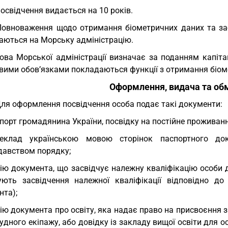
Посвідчення видається на 10 років.
Повноваження щодо отримання біометричних даних та заб
аються на Морську адміністрацію.
ова Морської адміністрації визначає за поданням капітан
вими обов’язками покладаються функції з отримання біоме
Оформлення, видача та обм
Для оформлення посвідчення особа подає такі документи:
порт громадянина України, посвідку на постійне проживан
реклад українською мовою сторінок паспортного док
давством порядку;
ію документа, що засвідчує належну кваліфікацію особи д
ують засвідчення належної кваліфікації відповідно до
нта);
ію документа про освіту, яка надає право на присвоєння
удного екіпажу, або довідку із закладу вищої освіти для ос