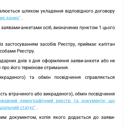
овлюється шляхом укладення відповідного договору
их даних"
.
 заявами-анкетами осіб, визначених пунктом 1 цього
з застосуванням засобів Реєстру, приймає капітан
асобами Реєстру.
ендарних днів з дня оформлення заяви-анкети або не
и про його термінове отримання.
краденого) та обмін посвідчення справляється
сть втраченого або викраденого), обмін посвідчення
ржавний демографічний реєстр та документи, що
ціальний статус"
.
ним документом, копія якого додається до заяви-