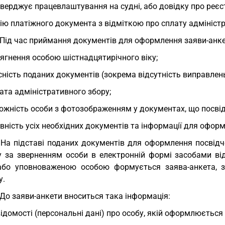
верджує працевлаштування на судні, або довідку про реєс
ію платіжного документа з відміткою про сплату адмініст
 Під час приймання документів для оформлення заяви-анке
ягнення особою шістнадцятирічного віку;
сність поданих документів (зокрема відсутність виправлень, 
ата адміністративного збору;
ожність особи з фотозображенням у документах, що посві
вність усіх необхідних документів та інформації для офор
 На підставі поданих документів для оформлення посвідч
у за зверненням особи в електронній формі засобами ві
або уповноваженою особою формується заява-анкета, 
у.
 До заяви-анкети вноситься така інформація:
відомості (персональні дані) про особу, якій оформлюється