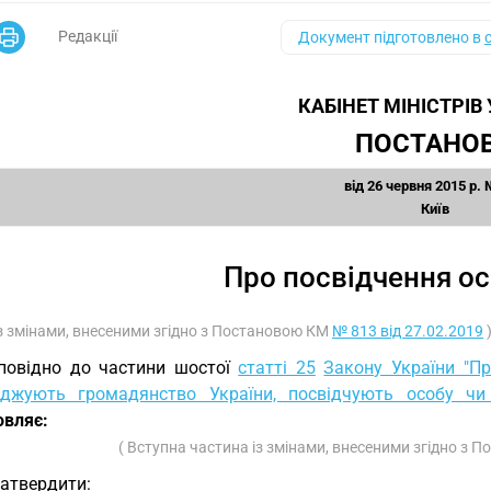
Редакції
Документ підготовлено в
КАБІНЕТ МІНІСТРІВ
ПОСТАНО
від 26 червня 2015 р.
Київ
Про посвідчення о
Із змінами, внесеними згідно з Постановою КМ
№ 813 від 27.02.2019
повідно до частини шостої
статті 25
Закону України "П
рджують громадянство України, посвідчують особу чи 
овляє:
( Вступна частина із змінами, внесеними згідно з
Затвердити: