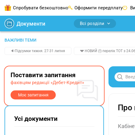
Спробувати безкоштовно
Оформити передплату
Ви
Документи
Всі розділи
ВАЖЛИВІ ТЕМИ
🔉Підсумки тижня. 27-31 липня
💔 НОВИЙ (!) перелік ТОТ з 24.06
Поставити запитання
фахівцям редакції «Дебет-Кредит»
Моє запитання
Про 
Усі документи
Кабіне