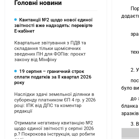
Головні новини
Пор
додаєт
Квитанції №2 щодо нової єдиної
звітності вже надходять: перевірте
Е-кабінет
зра
Квартальне звітування з ПДВ та
складання тільки щомісячних
тех
зведених ПН для ФОПів: проєкт
закону від Мінфіну
2. 
19 серпня – граничний строк
сплати податків за ІI квартал 2026
пос
року
було ви
Наслідки здачі земельної ділянки в
до 
суборенду платником ЄП 4 гр. у 2026
році: ІПК від ДПС та коментар
бланка
редакції
зразків
Отримали негативну квитанцію №2
3. 
щодо єдиної звітності у серпні 2026
р.? Покрокова інструкція, що робити