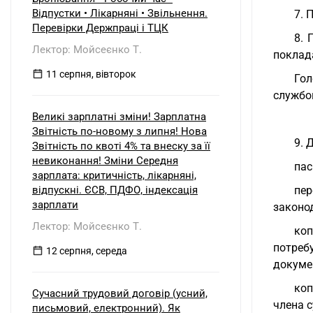
Відпустки • Лікарняні • Звільнення.
7. 
Перевірки Держпраці і ТЦК
8. 
Лектор: Мойсеєнко Т.
поклад
11 серпня, вівторок
Гол
службо
Великі зарплатні зміни! Зарплатна
Звітність по-новому з липня! Нова
9. 
Звітність по квоті 4% та внеску за її
невиконання! Зміни Середня
пас
зарплата: критичність, лікарняні,
відпускні. ЄСВ, ПДФО, індексація
пе
зарплати
законо
Лектор: Мойсеєнко Т.
коп
потреб
12 серпня, середа
докуме
коп
Сучасний трудовий договір (усний,
члена с
письмовий, електронний). Як