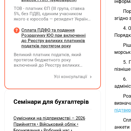
інформа
ТОВ - платник ЄП (ІІІ група, ставка
Пор
5%, без ПДВ), єдиним учасником
згідно
якого є юрособа — резидент України,
у 2026 році планує розподілити та
4. 
виплатити дивіденди за рахунок
Сплата ПДФО та подання
нерозподіленого прибутку 2024–
Порядк
Розрахунку ЮО при включенні
2025 років у сумі 15 млн грн. Які
до Реєстру великих платників
Ріш
податкові наслідки виникають у
податків протягом року
ТОВ-емітента?
морсько
Великий платник податків, який
протягом бюджетного року
5. 
включений до Реєстру великих
пізніше
платників податків, сплачує ПДФО
за місцем попереднього обліку, а
Усі консультації
6.
Податковий розрахунок подає за
адмініс
новим (основним) місцем обліку
Роз
Семінари для бухгалтерів
визнач
підтвер
Сумісники на підприємстві – 2026
Спл
Прийняття • Військовий облік •
анкети
Бронювання • Робочий час •