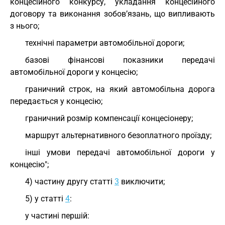
концесійного конкурсу, укладання концесійного
договору та виконання зобов’язань, що випливають
з нього;
технічні параметри автомобільної дороги;
базові фінансові показники передачі
автомобільної дороги у концесію;
граничний строк, на який автомобільна дорога
передається у концесію;
граничний розмір компенсації концесіонеру;
маршрут альтернативного безоплатного проїзду;
інші умови передачі автомобільної дороги у
концесію";
4) частину другу статті
3
виключити;
5) у статті
4
:
у частині першій: