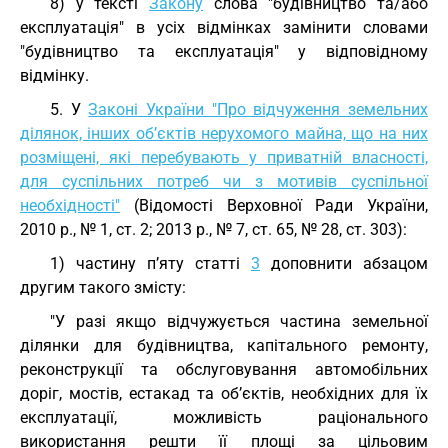
8) у тексті
Закону
слова "будівництво та/або
експлуатація" в усіх відмінках замінити словами
"будівництво та експлуатація" у відповідному
відмінку.
5. У
Законі України "Про відчуження земельних
ділянок, інших об’єктів нерухомого майна, що на них
розміщені, які перебувають у приватній власності,
для суспільних потреб чи з мотивів суспільної
необхідності"
(Відомості Верховної Ради України,
2010 р., № 1, ст. 2; 2013 р., № 7, ст. 65, № 28, ст. 303):
1) частину п’яту статті
3
доповнити абзацом
другим такого змісту:
"У разі якщо відчужується частина земельної
ділянки для будівництва, капітального ремонту,
реконструкції та обслуговування автомобільних
доріг, мостів, естакад та об’єктів, необхідних для їх
експлуатації, можливість раціонального
використання решти її площі за цільовим