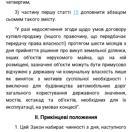
четвертим;
3) частину першу статті
15
доповнити абзацом
сьомим такого змісту:
"У разі недосягнення згоди щодо умов договору
купівлі-продажу (іншого правочину, що передбачає
передачу права власності) протягом шести місяців з
дня прийняття рішення про викуп земельної ділянки,
інших об’єктів нерухомого майна, що на ній
розміщені, зазначені об’єкти можуть бути примусово
відчужені у державну чи комунальну власність лише
як виняток з мотивів суспільної необхідності і
виключно для будівництва автомобільних доріг
загального користування державного значення,
мостів, естакад та об’єктів, необхідних для їх
експлуатації, на умовах концесії".
II. Прикінцеві положення
1. Цей Закон набирає чинності з дня, наступного