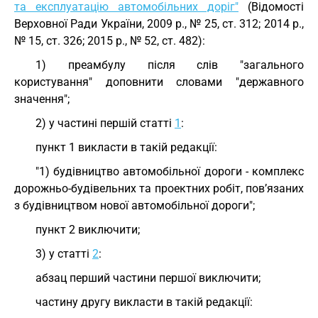
та експлуатацію автомобільних доріг"
(Відомості
Верховної Ради України, 2009 р., № 25, ст. 312; 2014 р.,
№ 15, ст. 326; 2015 р., № 52, ст. 482):
1) преамбулу після слів "загального
користування" доповнити словами "державного
значення";
2) у частині першій статті
1
:
пункт 1 викласти в такій редакції:
"1) будівництво автомобільної дороги - комплекс
дорожньо-будівельних та проектних робіт, пов’язаних
з будівництвом нової автомобільної дороги";
пункт 2 виключити;
3) у статті
2
:
абзац перший частини першої виключити;
частину другу викласти в такій редакції: