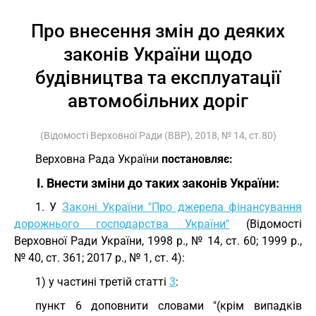
Про внесення змін до деяких
законів України щодо
будівництва та експлуатації
автомобільних доріг
(Відомості Верховної Ради (ВВР), 2018, № 14, ст.80)
Верховна Рада України
постановляє:
I. Внести зміни до таких законів України:
1. У
Законі України "Про джерела фінансування
дорожнього господарства України"
(Відомості
Верховної Ради України, 1998 р., № 14, ст. 60; 1999 р.,
№ 40, ст. 361; 2017 р., № 1, ст. 4):
1) у частині третій статті
3
:
пункт 6 доповнити словами "(крім випадків