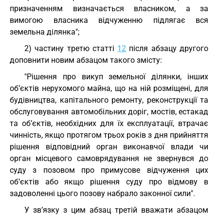
призначенням визначається власником, а за
вимогою власника відчуженню підлягає вся
земельна ділянка";
2) частину третю статті
12
після абзацу другого
доповнити новим абзацом такого змісту:
"Рішення про викуп земельної ділянки, інших
об’єктів нерухомого майна, що на ній розміщені, для
будівництва, капітального ремонту, реконструкції та
обслуговування автомобільних доріг, мостів, естакад
та об’єктів, необхідних для їх експлуатації, втрачає
чинність, якщо протягом трьох років з дня прийняття
рішення відповідний орган виконавчої влади чи
орган місцевого самоврядування не звернувся до
суду з позовом про примусове відчуження цих
об’єктів або якщо рішення суду про відмову в
задоволенні цього позову набрало законної сили".
У зв’язку з цим абзац третій вважати абзацом