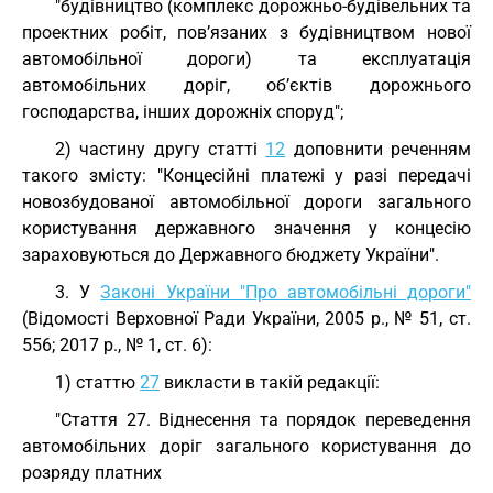
"будівництво (комплекс дорожньо-будівельних та
проектних робіт, пов’язаних з будівництвом нової
автомобільної дороги) та експлуатація
автомобільних доріг, об’єктів дорожнього
господарства, інших дорожніх споруд";
2) частину другу статті
12
доповнити реченням
такого змісту: "Концесійні платежі у разі передачі
новозбудованої автомобільної дороги загального
користування державного значення у концесію
зараховуються до Державного бюджету України".
3. У
Законі України "Про автомобільні дороги"
(Відомості Верховної Ради України, 2005 р., № 51, ст.
556; 2017 р., № 1, ст. 6):
1) статтю
27
викласти в такій редакції:
"Стаття 27. Віднесення та порядок переведення
автомобільних доріг загального користування до
розряду платних