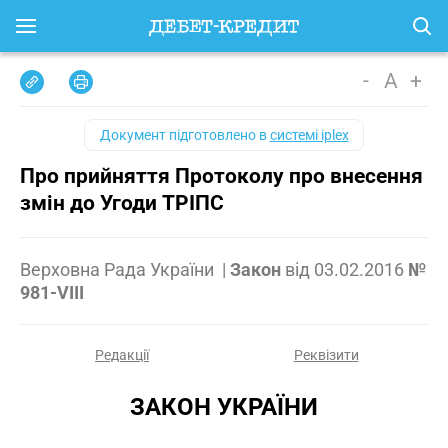
-
A
+
Документ підготовлено в
системі iplex
Про прийняття Протоколу про внесення
змін до Угоди ТРІПС
Верховна Рада України
|
Закон
від
03.02.2016
№
981-VIII
Редакції
Реквізити
ЗАКОН УКРАЇНИ