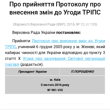
Про прийняття Протоколу про
внесення змін до Угоди ТРІПС
(Відомості Верховної Ради (ВВР), 2016, № 12, ст.133)
Верховна Рада України
постановляє:
Прийняти
Протокол про внесення змін до Угоди
ТРІПС
, учинений 6 грудня 2005 року у м. Женеві, який
набирає чинності для України відповідно до пункту 3
статті X
Угоди про заснування Світової організації
торгівлі
(додається).
Президент України
П.ПОРОШЕНКО
м. Київ
3 лютого 2016 року
№ 981-VIII