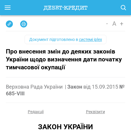
-
A
+
Документ підготовлено в
системі iplex
Про внесення змін до деяких законів
України щодо визначення дати початку
тимчасової окупації
Верховна Рада України
|
Закон
від
15.09.2015
№
685-VIII
Редакції
Реквізити
ЗАКОН УКРАЇНИ