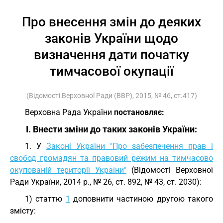
Про внесення змін до деяких
законів України щодо
визначення дати початку
тимчасової окупації
(Відомості Верховної Ради (ВВР), 2015, № 46, ст.417)
Верховна Рада України
постановляє:
I. Внести зміни до таких законів України:
1. У
Законі України "Про забезпечення прав і
свобод громадян та правовий режим на тимчасово
окупованій території України"
(Відомості Верховної
Ради України, 2014 р., № 26, ст. 892, № 43, ст. 2030):
1) статтю
1
доповнити частиною другою такого
змісту: