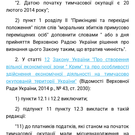
"2. Датою початку тимчасової окупації є 20
лютого 2014 року";
2) пункт 1 розділу II "Прикінцеві та перехідні
положення" після слів "моральних збитків примусово
переміщених осіб" доповнити словами " або з дня
прийняття Верховною Радою України рішення про
визнання цього Закону таким, що втратив чинність".
2. У статті
12
Закону України "Про створення
вільної економічної зони " Крим" та про особливості
здійснення економічної діяльності на тимчасово
окупованій території України"
(Відомості Верховної
Ради України, 2014 р., № 43, ст. 2030):
1) пункти 12.1 і 12.2 виключити;
2) підпункт 11 пункту 12.3 викласти в такій
редакції:
"11) до платників податків, які станом на початок
тимчасової окупації мали місцезнаходження на