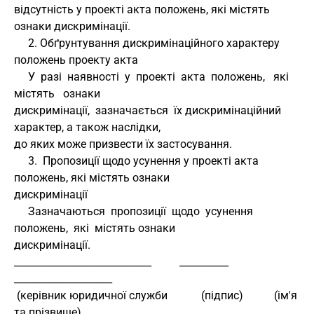
відсутність у проекті акта положень, які містять 
ознаки дискримінації.
     2. Обґрунтування дискримінаційного характеру 
положень проекту акта
     У  разі  наявності  у  проекті  акта  положень,   які   
містять   ознаки 
дискримінації,  зазначається  їх дискримінаційний 
характер, а також наслідки, 
до яких може призвести їх застосування.
     3.  Пропозиції щодо усунення у проекті акта 
положень, які містять ознаки 
дискримінації
     Зазначаються  пропозиції  щодо  усунення  
положень,  які  містять ознаки 
дискримінації.
____________________________          __________         
____________________
 (керівник юридичної служби            (підпис)           (ім'я 
та прізвище)