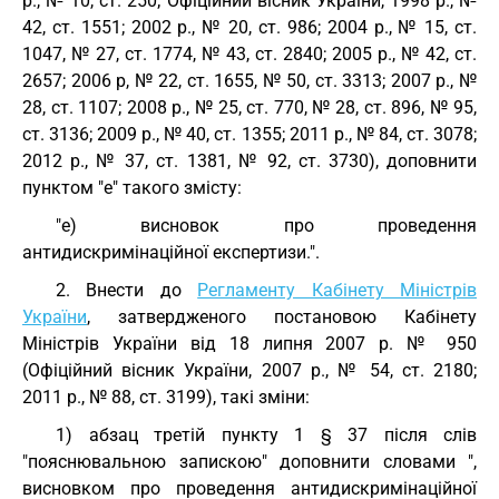
р., № 10, ст. 250; Офіційний вісник України, 1998 р., №
42, ст. 1551; 2002 р., № 20, ст. 986; 2004 р., № 15, ст.
1047, № 27, ст. 1774, № 43, ст. 2840; 2005 р., № 42, ст.
2657; 2006 р, № 22, ст. 1655, № 50, ст. 3313; 2007 р., №
28, ст. 1107; 2008 р., № 25, ст. 770, № 28, ст. 896, № 95,
ст. 3136; 2009 р., № 40, ст. 1355; 2011 р., № 84, ст. 3078;
2012 р., № 37, ст. 1381, № 92, ст. 3730), доповнити
пунктом "е" такого змісту:
"е) висновок про проведення
антидискримінаційної експертизи.".
2. Внести до
Регламенту Кабінету Міністрів
України
, затвердженого постановою Кабінету
Міністрів України від 18 липня 2007 р. № 950
(Офіційний вісник України, 2007 р., № 54, ст. 2180;
2011 р., № 88, ст. 3199), такі зміни:
1) абзац третій пункту 1 § 37 після слів
"пояснювальною запискою" доповнити словами ",
висновком про проведення антидискримінаційної