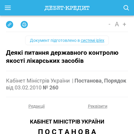
-
A
+
Документ підготовлено в
системі iplex
Деякі питання державного контролю
якості лікарських засобів
Кабінет Міністрів України
|
Постанова, Порядок
від
03.02.2010
№ 260
Редакції
Реквізити
КАБІНЕТ МІНІСТРІВ УКРАЇНИ
П О С Т А Н О В А