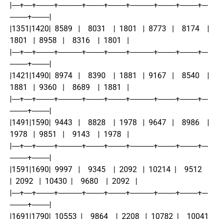
|----+----+---------+------------+---------+---------+------------+---------+---------+---
---------+---------|
|1351|1420|  8589   |    8031    |  1801   |  8773   |    8174    |  
1801   |  8958   |    8316    |  1801   |
|----+----+---------+------------+---------+---------+------------+---------+---------+---
---------+---------|
|1421|1490|  8974   |    8390    |  1881   |  9167   |    8540    |  
1881   |  9360   |    8689    |  1881   |
|----+----+---------+------------+---------+---------+------------+---------+---------+---
---------+---------|
|1491|1590|  9443   |    8828    |  1978   |  9647   |    8986    |  
1978   |  9851   |    9143    |  1978   |
|----+----+---------+------------+---------+---------+------------+---------+---------+---
---------+---------|
|1591|1690|  9997   |    9345    |  2092   |  10214  |    9512    
|  2092   |  10430  |    9680    |  2092   |
|----+----+---------+------------+---------+---------+------------+---------+---------+---
---------+---------|
|1691|1790|  10553  |    9864    |  2208   |  10782  |    10041   