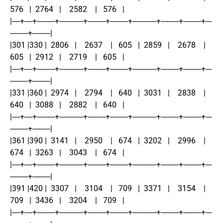
576   |  2764   |    2582    |   576   |
|----+----+---------+------------+---------+---------+------------+---------+---------+---
---------+---------|
|301 |330 |  2806   |    2637    |   605   |  2859   |    2678    |   
605   |  2912   |    2719    |   605   |
|----+----+---------+------------+---------+---------+------------+---------+---------+---
---------+---------|
|331 |360 |  2974   |    2794    |   640   |  3031   |    2838    |   
640   |  3088   |    2882    |   640   |
|----+----+---------+------------+---------+---------+------------+---------+---------+---
---------+---------|
|361 |390 |  3141   |    2950    |   674   |  3202   |    2996    |   
674   |  3263   |    3043    |   674   |
|----+----+---------+------------+---------+---------+------------+---------+---------+---
---------+---------|
|391 |420 |  3307   |    3104    |   709   |  3371   |    3154    |   
709   |  3436   |    3204    |   709   |
|----+----+---------+------------+---------+---------+------------+---------+---------+---