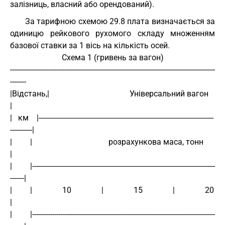
залізниць, власний або орендований).
За тарифною схемою 29.8 плата визначається за
одиницю рейкового рухомого складу множенням
базової ставки за 1 вісь на кількість осей.
Схема 1 (гривень за вагон)
------------------------------------------------------------------------------------------------------
--------
|Відстань,|                                        Універсальний вагон                                       
|
|   км    |---------------------------------------------------------------------------------------
-----------|
|         |                                      розрахункова маса, тонн                                     
|
|         |-------------------------------------------------------------------------------------------
-------|
|         |               10               |               15               |               20               
|
|         |-------------------------------------------------------------------------------------------