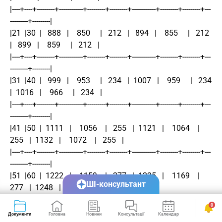
|----+----+---------+------------+---------+---------+------------+---------+---------+---
---------+---------|
|21  |30  |   888   |    850     |   212   |   894   |    855     |   212   
|   899   |    859     |   212   |
|----+----+---------+------------+---------+---------+------------+---------+---------+---
---------+---------|
|31  |40  |   999   |    953     |   234   |  1007   |    959     |   234   
|  1016   |    966     |   234   |
|----+----+---------+------------+---------+---------+------------+---------+---------+---
---------+---------|
|41  |50  |  1111   |    1056    |   255   |  1121   |    1064    |   
255   |  1132   |    1072    |   255   |
|----+----+---------+------------+---------+---------+------------+---------+---------+---
---------+---------|
|51  |60  |  1222   |    1159    |   277   |  1235   |    1169    |   
ШІ-консультант
277   |  1248   |    1179    |   277   |
|----+----+---------+------------+---------+---------+------------+---------+---------+---
0
---------+---------|
Документи
Головна
Новини
Консультації
Календар
Сервіси