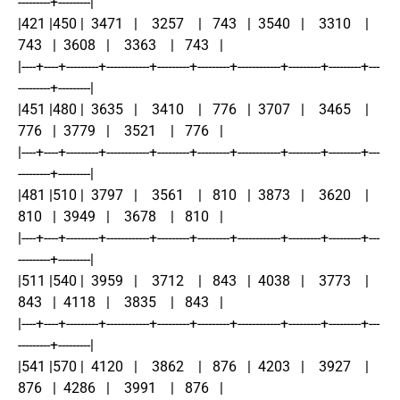
---------+---------|
|421 |450 |  3471   |    3257    |   743   |  3540   |    3310    |   
743   |  3608   |    3363    |   743   |
|----+----+---------+------------+---------+---------+------------+---------+---------+---
---------+---------|
|451 |480 |  3635   |    3410    |   776   |  3707   |    3465    |   
776   |  3779   |    3521    |   776   |
|----+----+---------+------------+---------+---------+------------+---------+---------+---
---------+---------|
|481 |510 |  3797   |    3561    |   810   |  3873   |    3620    |   
810   |  3949   |    3678    |   810   |
|----+----+---------+------------+---------+---------+------------+---------+---------+---
---------+---------|
|511 |540 |  3959   |    3712    |   843   |  4038   |    3773    |   
843   |  4118   |    3835    |   843   |
|----+----+---------+------------+---------+---------+------------+---------+---------+---
---------+---------|
|541 |570 |  4120   |    3862    |   876   |  4203   |    3927    |   
876   |  4286   |    3991    |   876   |