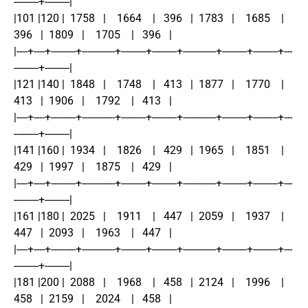
---------+---------|
|101 |120 |  1758   |    1664    |   396   |  1783   |    1685    |   
396   |  1809   |    1705    |   396   |
|----+----+---------+------------+---------+---------+------------+---------+---------+---
---------+---------|
|121 |140 |  1848   |    1748    |   413   |  1877   |    1770    |   
413   |  1906   |    1792    |   413   |
|----+----+---------+------------+---------+---------+------------+---------+---------+---
---------+---------|
|141 |160 |  1934   |    1826    |   429   |  1965   |    1851    |   
429   |  1997   |    1875    |   429   |
|----+----+---------+------------+---------+---------+------------+---------+---------+---
---------+---------|
|161 |180 |  2025   |    1911    |   447   |  2059   |    1937    |   
447   |  2093   |    1963    |   447   |
|----+----+---------+------------+---------+---------+------------+---------+---------+---
---------+---------|
|181 |200 |  2088   |    1968    |   458   |  2124   |    1996    |   
458   |  2159   |    2024    |   458   |