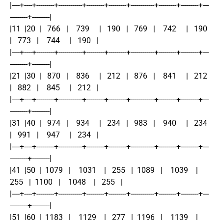
|----+----+---------+------------+---------+---------+------------+---------+---------+---
---------+---------|
|11  |20  |   766   |    739     |   190   |   769   |    742     |   190   
|   773   |    744     |   190   |
|----+----+---------+------------+---------+---------+------------+---------+---------+---
---------+---------|
|21  |30  |   870   |    836     |   212   |   876   |    841     |   212   
|   882   |    845     |   212   |
|----+----+---------+------------+---------+---------+------------+---------+---------+---
---------+---------|
|31  |40  |   974   |    934     |   234   |   983   |    940     |   234   
|   991   |    947     |   234   |
|----+----+---------+------------+---------+---------+------------+---------+---------+---
---------+---------|
|41  |50  |  1079   |    1031    |   255   |  1089   |    1039    |   
255   |  1100   |    1048    |   255   |
|----+----+---------+------------+---------+---------+------------+---------+---------+---
---------+---------|
|51  |60  |  1183   |    1129    |   277   |  1196   |    1139    |   