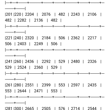
|----+----+---------+------------+---------+---------+------------+---------+---------+---
---------+---------|
|201 |220 |  2204   |    2076    |   482   |  2243   |    2106    |   
482   |  2282   |    2136    |   482   |
|----+----+---------+------------+---------+---------+------------+---------+---------+---
---------+---------|
|221 |240 |  2320   |    2184    |   506   |  2362   |    2217    |   
506   |  2403   |    2249    |   506   |
|----+----+---------+------------+---------+---------+------------+---------+---------+---
---------+---------|
|241 |260 |  2436   |    2292    |   529   |  2480   |    2326    |   
529   |  2524   |    2360    |   529   |
|----+----+---------+------------+---------+---------+------------+---------+---------+---
---------+---------|
|261 |280 |  2551   |    2399    |   553   |  2597   |    2435    |   
553   |  2644   |    2471    |   553   |
|----+----+---------+------------+---------+---------+------------+---------+---------+---
---------+---------|
|281 |300 |  2665   |    2505    |   576   |  2714   |    2544    |   