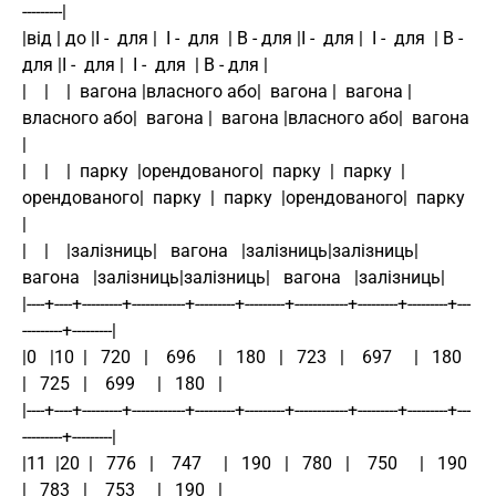
---------|
|від | до |І -  для |  І -  для  | В - для |І -  для |  І -  для  | В - 
для |І -  для |  І -  для  | В - для |
|    |    |  вагона |власного або|  вагона |  вагона |
власного або|  вагона |  вагона |власного або|  вагона 
|
|    |    |  парку  |орендованого|  парку  |  парку  |
орендованого|  парку  |  парку  |орендованого|  парку  
|
|    |    |залізниць|   вагона   |залізниць|залізниць|   
вагона   |залізниць|залізниць|   вагона   |залізниць|
|----+----+---------+------------+---------+---------+------------+---------+---------+---
---------+---------|
|0   |10  |   720   |    696     |   180   |   723   |    697     |   180   
|   725   |    699     |   180   |
|----+----+---------+------------+---------+---------+------------+---------+---------+---
---------+---------|
|11  |20  |   776   |    747     |   190   |   780   |    750     |   190   
|   783   |    753     |   190   |