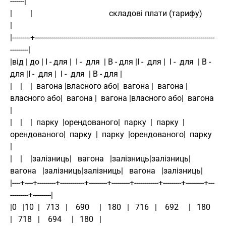
-------|
|         |                                      складові плати (тарифу)                                     
|
|---------+-----------------------------------------------------------------------------------------
---------|
|від | до | І - для |  І -  для  | В - для |І -  для |  І -  для  | В - 
для |І -  для |  І -  для  | В - для |
|    |    |  вагона |власного або|  вагона |  вагона |
власного або|  вагона |  вагона |власного або|  вагона 
|
|    |    |  парку  |орендованого|  парку  |  парку  |
орендованого|  парку  |  парку  |орендованого|  парку  
|
|    |    |залізниць|   вагона   |залізниць|залізниць|   
вагона   |залізниць|залізниць|   вагона   |залізниць|
|----+----+---------+------------+---------+---------+------------+---------+---------+---
---------+---------|
|0   |10  |   713   |    690     |   180   |   716   |    692     |   180   
|   718   |    694     |   180   |