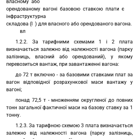
власному  або
орендованому  вагоні  базовою  ставкою  плати  є   
інфраструктурна
складова (І  ) для власного або орендованого вагона.
           вл
1.2.2. За тарифними схемами 1 і 2 плата
визначається залежно від належності вагона (парку
залізниць, власний або орендований), у якому
перевозиться вантаж, при завантаженні вагона:
до 72 т включно - за базовими ставками плат за
вагон відповідної розрахункової маси вантажу у
вагоні;
понад 72,5 т - множенням округленої до повних
тонн загальної фактичної маси на базову ставку за 1
тонну.
1.2.3. За тарифною схемою 3 плата визначається
залежно від належності вагона (парку залізниць,