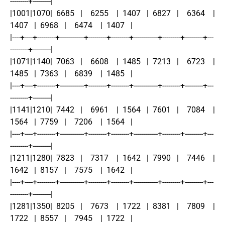
---------+---------|
|1001|1070|  6685   |    6255    |  1407   |  6827   |    6364    |  
1407   |  6968   |    6474    |  1407   |
|----+----+---------+------------+---------+---------+------------+---------+---------+---
---------+---------|
|1071|1140|  7063   |    6608    |  1485   |  7213   |    6723    |  
1485   |  7363   |    6839    |  1485   |
|----+----+---------+------------+---------+---------+------------+---------+---------+---
---------+---------|
|1141|1210|  7442   |    6961    |  1564   |  7601   |    7084    |  
1564   |  7759   |    7206    |  1564   |
|----+----+---------+------------+---------+---------+------------+---------+---------+---
---------+---------|
|1211|1280|  7823   |    7317    |  1642   |  7990   |    7446    |  
1642   |  8157   |    7575    |  1642   |
|----+----+---------+------------+---------+---------+------------+---------+---------+---
---------+---------|
|1281|1350|  8205   |    7673    |  1722   |  8381   |    7809    |  
1722   |  8557   |    7945    |  1722   |