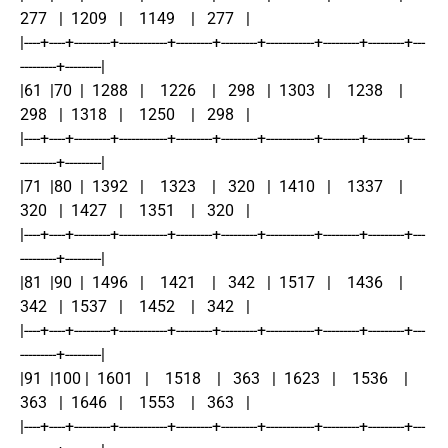
277   |  1209   |    1149    |   277   |
|----+----+---------+------------+---------+---------+------------+---------+---------+---
---------+---------|
|61  |70  |  1288   |    1226    |   298   |  1303   |    1238    |   
298   |  1318   |    1250    |   298   |
|----+----+---------+------------+---------+---------+------------+---------+---------+---
---------+---------|
|71  |80  |  1392   |    1323    |   320   |  1410   |    1337    |   
320   |  1427   |    1351    |   320   |
|----+----+---------+------------+---------+---------+------------+---------+---------+---
---------+---------|
|81  |90  |  1496   |    1421    |   342   |  1517   |    1436    |   
342   |  1537   |    1452    |   342   |
|----+----+---------+------------+---------+---------+------------+---------+---------+---
---------+---------|
|91  |100 |  1601   |    1518    |   363   |  1623   |    1536    |   
363   |  1646   |    1553    |   363   |
|----+----+---------+------------+---------+---------+------------+---------+---------+---