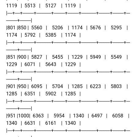
1119   |  5513   |    5127    |  1119   |
|----+----+---------+------------+---------+---------+------------+---------+---------+---
---------+---------|
|801 |850 |  5560   |    5206    |  1174   |  5676   |    5295    |  
1174   |  5792   |    5385    |  1174   |
|----+----+---------+------------+---------+---------+------------+---------+---------+---
---------+---------|
|851 |900 |  5827   |    5455    |  1229   |  5949   |    5549    |  
1229   |  6071   |    5643    |  1229   |
|----+----+---------+------------+---------+---------+------------+---------+---------+---
---------+---------|
|901 |950 |  6095   |    5704    |  1285   |  6223   |    5803    |  
1285   |  6351   |    5902    |  1285   |
|----+----+---------+------------+---------+---------+------------+---------+---------+---
---------+---------|
|951 |1000|  6363   |    5954    |  1340   |  6497   |    6058    |  
1340   |  6631   |    6161    |  1340   |
|----+----+---------+------------+---------+---------+------------+---------+---------+---