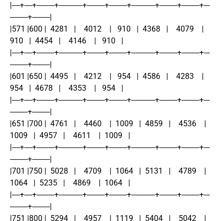
|----+----+---------+------------+---------+---------+------------+---------+---------+---
---------+---------|
|571 |600 |  4281   |    4012    |   910   |  4368   |    4079    |   
910   |  4454   |    4146    |   910   |
|----+----+---------+------------+---------+---------+------------+---------+---------+---
---------+---------|
|601 |650 |  4495   |    4212    |   954   |  4586   |    4283    |   
954   |  4678   |    4353    |   954   |
|----+----+---------+------------+---------+---------+------------+---------+---------+---
---------+---------|
|651 |700 |  4761   |    4460    |  1009   |  4859   |    4536    |  
1009   |  4957   |    4611    |  1009   |
|----+----+---------+------------+---------+---------+------------+---------+---------+---
---------+---------|
|701 |750 |  5028   |    4709    |  1064   |  5131   |    4789    |  
1064   |  5235   |    4869    |  1064   |
|----+----+---------+------------+---------+---------+------------+---------+---------+---
---------+---------|
|751 |800 |  5294   |    4957    |  1119   |  5404   |    5042    |  