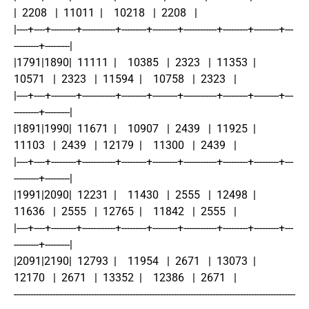
|  2208   |  11011  |    10218   |  2208   |
|----+----+---------+------------+---------+---------+------------+---------+---------+---
---------+---------|
|1791|1890|  11111  |    10385   |  2323   |  11353  |    
10571   |  2323   |  11594  |    10758   |  2323   |
|----+----+---------+------------+---------+---------+------------+---------+---------+---
---------+---------|
|1891|1990|  11671  |    10907   |  2439   |  11925  |    
11103   |  2439   |  12179  |    11300   |  2439   |
|----+----+---------+------------+---------+---------+------------+---------+---------+---
---------+---------|
|1991|2090|  12231  |    11430   |  2555   |  12498  |    
11636   |  2555   |  12765  |    11842   |  2555   |
|----+----+---------+------------+---------+---------+------------+---------+---------+---
---------+---------|
|2091|2190|  12793  |    11954   |  2671   |  13073  |    
12170   |  2671   |  13352  |    12386   |  2671   |
------------------------------------------------------------------------------------------------------