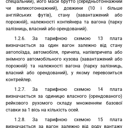
спеціальний), його маси брутто (середньотоннажний
чи великотоннажний), довжини (10 і більше
англійських футів), стану (завантажений або
порожній), належності контейнера та вагона (парку
залізниць, власний або орендований).
1.2.6. За тарифною схемою 13 плата
визначається за один вагон залежно від стану
автопоїзда, автомобіля, причепа, напівпричепа або
знімного автомобільного кузова (завантажений або
порожній) та належності вагона (парку залізниць,
власний або орендований), у якому перевозиться
контрейлер.
1.2.7. За тарифною схемою 14 плата
визначається за одиницю власного (орендованого)
рейкового рухомого складу множенням базової
ставки за 1 вісь на кількість осей.
1.2.8. За тарифною схемою 15 плата
визначається за вагон залежно від роду вантажу