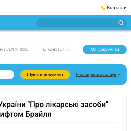
Контакти
Мої документи
ає у СЕРПНІ 2026
📈 Індексація у СЕРПНІ
2️⃣0️⃣2️⃣7️⃣ Усі ключо
Розширений пошук
Шукати документ
України "Про лікарські засоби"
рифтом Брайля