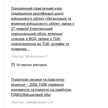
Одноденний практичний курс
підвищення кваліфікації щодо
військового обліку «Організація та
ведення військового обліку: зміни з
27 червня! Електронний
персональний облік, ведення
списків, е-ВОД, звірки з ТЦК,
повідомлення до ТЦК, штрафи та
помилки...
Лектор: Мойсеєнко Т.
18 серпня, вівторок
Податкові ризики та практичні
рішення – 2026: ПДВ, первинні
документи та податок на прибуток,
ПДФО/Військовий збір
Лектор: Самарченко О.Р.