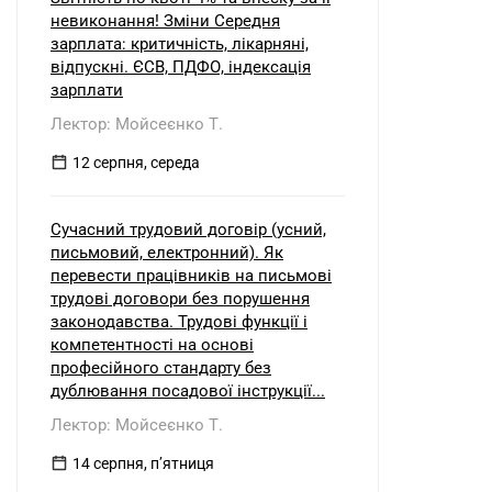
невиконання! Зміни Середня
зарплата: критичність, лікарняні,
відпускні. ЄСВ, ПДФО, індексація
зарплати
Лектор: Мойсеєнко Т.
12 серпня, середа
Сучасний трудовий договір (усний,
письмовий, електронний). Як
перевести працівників на письмові
трудові договори без порушення
законодавства. Трудові функції і
компетентності на основі
професійного стандарту без
дублювання посадової інструкції...
Лектор: Мойсеєнко Т.
14 серпня, пʼятниця