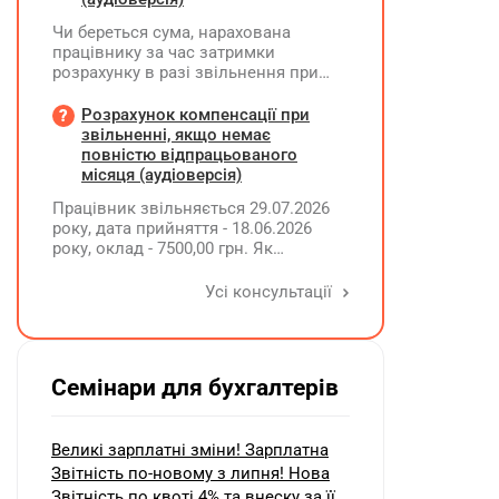
Чи береться сума, нарахована
працівнику за час затримки
розрахунку в разі звільнення при
обчсиленні середньомісячної
заробітної плати (винагороди), для
Розрахунок компенсації при
розрахунку внеску на підтримку
звільненні, якщо немає
працевлаштування осіб з
повністю відпрацьованого
інвалідністю?
місяця (аудіоверсія)
Працівник звільняється 29.07.2026
року, дата прийняття - 18.06.2026
року, оклад - 7500,00 грн. Як
розрахувати компенсацію трьох
невикористаних днів відпустки при
Усі консультації
звільненні?
Семінари для бухгалтерів
Великі зарплатні зміни! Зарплатна
Звітність по-новому з липня! Нова
Звітність по квоті 4% та внеску за її