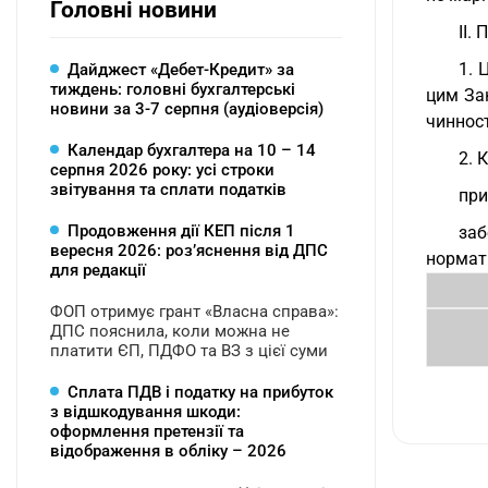
Головні новини
II.
1. 
Дайджест «Дебет-Кредит» за
тиждень: головні бухгалтерські
цим Зак
новини за 3-7 серпня (аудіоверсія)
чиннос
Календар бухгалтера на 10 – 14
2. 
серпня 2026 року: усі строки
звітування та сплати податків
при
Продовження дії КЕП після 1
заб
вересня 2026: розʼяснення від ДПС
нормат
для редакції
ФОП отримує грант «Власна справа»:
ДПС пояснила, коли можна не
платити ЄП, ПДФО та ВЗ з цієї суми
Сплата ПДВ і податку на прибуток
з відшкодування шкоди:
оформлення претензії та
відображення в обліку – 2026