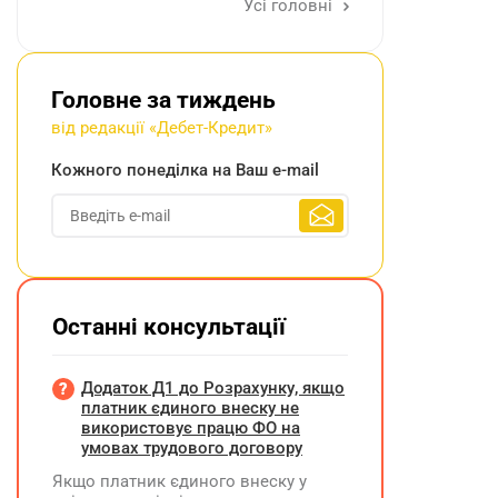
Усі головні
Головне за тиждень
від редакції «Дебет-Кредит»
Кожного понеділка на Ваш e-mail
Останні консультації
Додаток Д1 до Розрахунку, якщо
платник єдиного внеску не
використовує працю ФО на
умовах трудового договору
Якщо платник єдиного внеску у