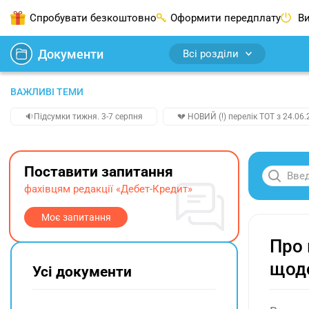
Спробувати безкоштовно
Оформити передплату
Ви
Документи
Всі розділи
ВАЖЛИВІ ТЕМИ
🔉Підсумки тижня. 3-7 серпня
💔 НОВИЙ (!) перелік ТОТ з 24.06.
Поставити запитання
фахівцям редакції «Дебет-Кредит»
Моє запитання
Про 
щодо
Усі документи