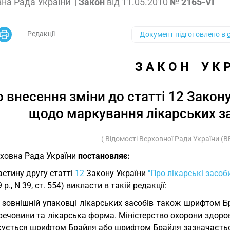
на Рада України
|
Закон
від
11.05.2010
№ 2165-VI
Редакції
Документ підготовлено в
З А К О Н    У К 
 внесення зміни до статті 12 Закону
щодо маркування лікарських з
( Відомості Верховної Ради України (ВВР
ховна Рада України
постановляє:
Частину другу статті
12
Закону України
"Про лікарські засоб
 р., N 39, ст. 554) викласти в такій редакції:
 зовнішній упаковці лікарських засобів також шрифтом Б
речовини та лікарська форма. Міністерство охорони здоров
кується шрифтом Брайля або шрифтом Брайля зазначається 