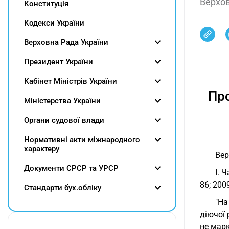
Верхов
Конституція
Кодекси України
Верховна Рада України
Президент України
Кабінет Міністрів України
Про
Міністерства України
Органи судової влади
Нормативні акти міжнародного
характеру
Вер
Документи СРСР та УРСР
I. 
86; 2009
Cтандарти бух.обліку
"На
діючої 
не мар