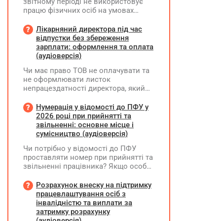
звітному періоді не використовує
працю фізичних осіб на умовах
трудового договору (контракту) або
на інших умовах, передбачених
Лікарняний директора під час
законодавством, Додаток Д1/
відпустки без збереження
Додаток ФІЗ-Д1 за відповідний
зарплати: оформлення та оплата
період не подається
(аудіоверсія)
Чи має право ТОВ не оплачувати та
не оформлювати листок
непрацездатності директора, який
перебуває у відпустці без
збереження заробітної плати під час
Нумерація у відомості до ПФУ у
призупинення діяльності
2026 році при прийнятті та
підприємства?
звільненні: основне місце і
сумісництво (аудіоверсія)
Чи потрібно у відомості до ПФУ
проставляти номер при прийнятті та
звільненні працівника? Якщо особа
одночасно працювала за основним
місцем роботи та за сумісництвом,
Розрахунок внеску на підтримку
чи рахується це як два роботодавці?
працевлаштування осіб з
інвалідністю та виплати за
затримку розрахунку
(аудіоверсія)