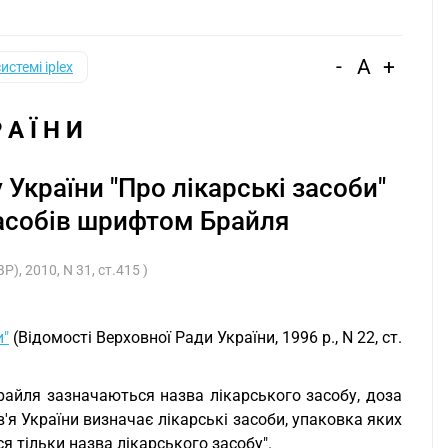
-
A
+
системі iplex
Р А Ї Н И
 України "Про лікарські засоби"
асобів шрифтом Брайля
), 2010, N 31, ст.415 )
и"
(Відомості Верховної Ради України, 1996 р., N 22, ст.
райля зазначаються назва лікарського засобу, доза
'я України визначає лікарські засоби, упаковка яких
тільки назва лікарського засобу".