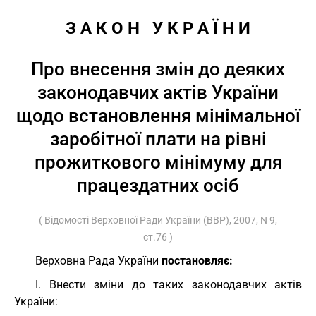
З А К О Н   У К Р А Ї Н И
Про внесення змін до деяких
законодавчих актів України
щодо встановлення мінімальної
заробітної плати на рівні
прожиткового мінімуму для
працездатних осіб
( Відомості Верховної Ради України (ВВР), 2007, N 9,
ст.76 )
Верховна Рада України
постановляє:
I. Внести зміни до таких законодавчих актів
України: