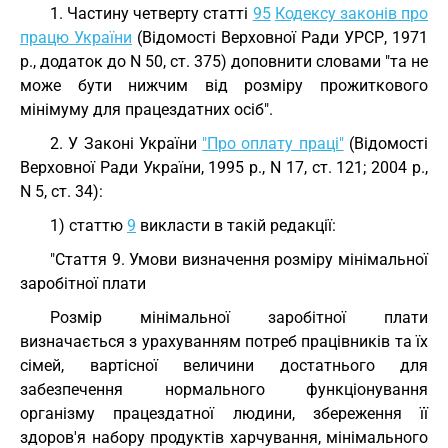
1. Частину четверту статті
95
Кодексу законів про
працю України
(Відомості Верховної Ради УРСР, 1971
р., додаток до N 50, ст. 375) доповнити словами "та не
може бути нижчим від розміру прожиткового
мінімуму для працездатних осіб".
2. У Законі України
"Про оплату праці"
(Відомості
Верховної Ради України, 1995 р., N 17, ст. 121; 2004 р.,
N 5, ст. 34):
1) статтю
9
викласти в такій редакції:
"Стаття 9. Умови визначення розміру мінімальної
заробітної плати
Розмір мінімальної заробітної плати
визначається з урахуванням потреб працівників та їх
сімей, вартісної величини достатнього для
забезпечення нормального функціонування
організму працездатної людини, збереження її
здоров'я набору продуктів харчування, мінімального