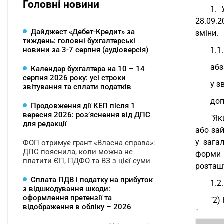
Головні новини
1. 
28.09.
Дайджест «Дебет-Кредит» за
зміни.
тиждень: головні бухгалтерські
новини за 3-7 серпня (аудіоверсія)
1.1.
абз
Календар бухгалтера на 10 – 14
серпня 2026 року: усі строки
у з
звітування та сплати податків
доп
Продовження дії КЕП після 1
вересня 2026: розʼяснення від ДПС
"Як
для редакції
або за
у зага
ФОП отримує грант «Власна справа»:
ДПС пояснила, коли можна не
форми 
платити ЄП, ПДФО та ВЗ з цієї суми
розташу
Сплата ПДВ і податку на прибуток
1.2
з відшкодування шкоди:
оформлення претензії та
"2)
відображення в обліку – 2026
"