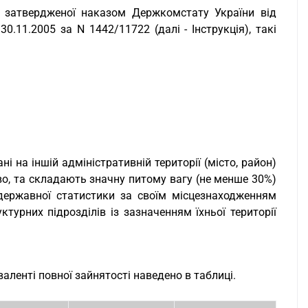
ів, затвердженої наказом Держкомстату України від
30.11.2005 за N 1442/11722 (далі - Інструкція), такі
 на іншій адміністративній території (місто, район)
о, та складають значну питому вагу (не менше 30%)
 державної статистики за своїм місцезнаходженням
урних підрозділів із зазначенням їхньої території
:
валенті повної зайнятості наведено в таблиці.