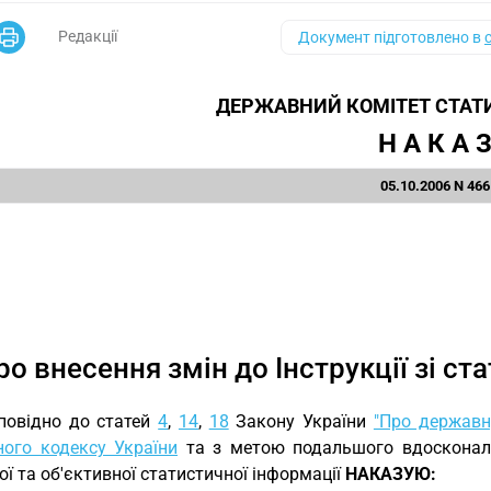
Редакції
Документ підготовлено в
ДЕРЖАВНИЙ КОМІТЕТ СТАТ
Н А К А 
05.10.2006 N 466
ро внесення змін до Інструкції зі ст
повідно до статей
4
,
14
,
18
Закону України
"Про державн
ного кодексу України
та з метою подальшого вдосконален
ої та об'єктивної статистичної інформації
НАКАЗУЮ: