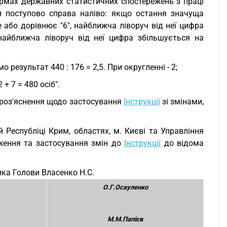
ормах державних статистичних спостережень з праці
 поступово справа наліво: якщо остання значуща
 або дорівнює "6", найближча ліворуч від неї цифра
найближча ліворуч від неї цифра збільшується на
 результат 440 : 176 = 2,5. При округленні - 2;
 + 7 = 480 осіб".
и роз'яснення щодо застосування
Інструкції
зі змінами,
 Республіці Крим, областях, м. Києві та Управління
ження та застосування змін до
Інструкції
до відома
ика Голови Власенко Н.С.
О.Г.Осауленко
М.М.Папієв