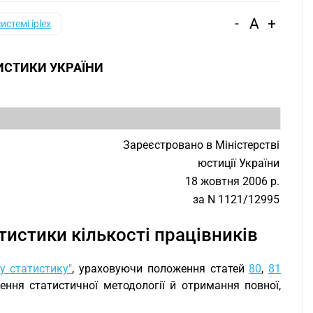
-
A
+
системі iplex
ИСТИКИ УКРАЇНИ
З
Зареєстровано в Міністерстві
юстиції України
18 жовтня 2006 р.
за N 1121/12995
атистики кількості працівників
у статистику"
, ураховуючи положення статей
80
,
81
ня статистичної методології й отримання повної,