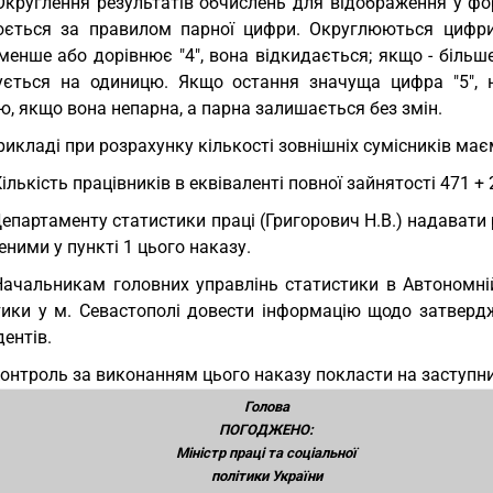
Округлення результатів обчислень для відображення у ф
юється за правилом парної цифри. Округлюються цифри
енше або дорівнює "4", вона відкидається; якщо - більше
ується на одиницю. Якщо остання значуща цифра "5", 
, якщо вона непарна, а парна залишається без змін.
рикладі при розрахунку кількості зовнішніх сумісників маємо
Кількість працівників в еквіваленті повної зайнятості 471 + 2
Департаменту статистики праці (Григорович Н.В.) надават
ними у пункті 1 цього наказу.
Начальникам головних управлінь статистики в Автономній
тики у м. Севастополі довести інформацію щодо затверд
ентів.
Контроль за виконанням цього наказу покласти на заступн
Голова
ПОГОДЖЕНО:
Міністр праці та соціальної
політики України