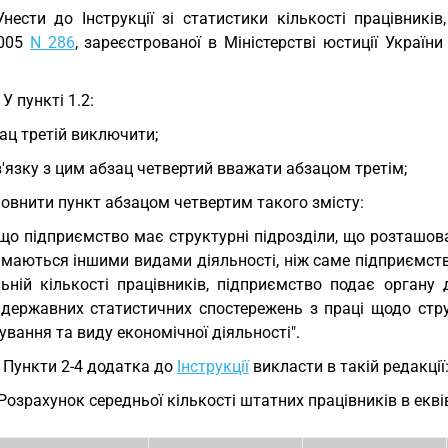
Унести до Інструкції зі статистики кількості працівник
2005
N 286
, зареєстрованої в Міністерстві юстиції України 
 У пункті 1.2:
ац третій виключити;
в'язку з цим абзац четвертий вважати абзацом третім;
овнити пункт абзацом четвертим такого змісту:
що підприємство має структурні підрозділи, що розташовані
ймаються іншими видами діяльності, ніж саме підприємств
льній кількості працівників, підприємство подає органу
державних статистичних спостережень з праці щодо структ
вання та виду економічної діяльності".
. Пункти 2-4 додатка до
Інструкції
викласти в такій редакції
 Розрахунок середньої кількості штатних працівників в екві