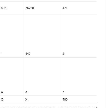
432
75720
471
-
440
2
Х
Х
7
Х
Х
480