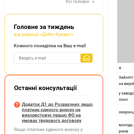
Усі головні
Головне за тиждень
від редакції «Дебет-Кредит»
Кожного понеділка на Ваш e-mail
А
Зайняті:
на виро
Останні консультації
у завод
лінні
Додаток Д1 до Розрахунку, якщо
платник єдиного внеску не
охоронц
використовує працю ФО на
умовах трудового договору
молодь 
Якщо платник єдиного внеску у
років