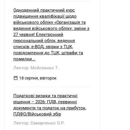
Одноденний практичний курс
підвищення кваліфікації щодо
військового обліку «Організація та
ведення військового обліку: зміни з
27 червня! Електронний
персональний облік, ведення
списків, е-ВОД, звірки з ТЦК,
повідомлення до ТЦК, штрафи та
помилки...
Лектор: Мойсеєнко Т.
18 серпня, вівторок
Податкові ризики та практичні
рішення – 2026: ПДВ, первинні
документи та податок на прибуток,
ПДФО/Військовий збір
Лектор: Самарченко О.Р.