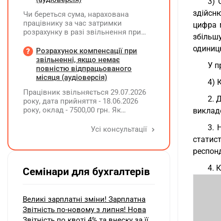
3) 
здійсн
Чи береться сума, нарахована
працівнику за час затримки
цифра м
розрахунку в разі звільнення при
збільш
обчсиленні середньомісячної
одиницю
заробітної плати (винагороди), для
Розрахунок компенсації при
розрахунку внеску на підтримку
звільненні, якщо немає
У п
працевлаштування осіб з
повністю відпрацьованого
інвалідністю?
місяця (аудіоверсія)
4) 
Працівник звільняється 29.07.2026
2. 
року, дата прийняття - 18.06.2026
року, оклад - 7500,00 грн. Як
викладе
розрахувати компенсацію трьох
3. 
невикористаних днів відпустки при
Усі консультації
звільненні?
статис
респонд
4. 
Семінари для бухгалтерів
Великі зарплатні зміни! Зарплатна
Звітність по-новому з липня! Нова
Звітність по квоті 4% та внеску за її