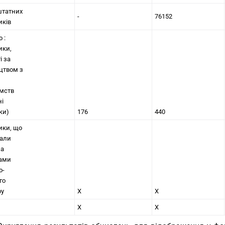
штатних
-
76152
иків
 :
ики,
і за
цтвом з
мств
ні
ки)
176
440
ики, що
вали
за
рами
о-
го
ру
Х
Х
Х
Х