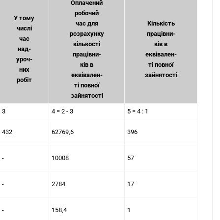
Оплачений
робочий
У тому
час для
Кількість
числі
розрахунку
працівни-
час
кількості
ків в
над-
працівни-
еквівален-
уроч-
ків в
ті повної
них
еквівален-
зайнятості
робіт
ті повної
зайнятості
3
4 = 2 - 3
5 = 4 : 1
432
62769,6
396
-
10008
57
-
2784
17
-
158,4
1