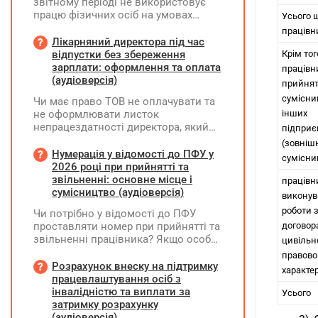
звітному періоді не використовує
працю фізичних осіб на умовах
Усього 
трудового договору (контракту) або
працівн
на інших умовах, передбачених
Лікарняний директора під час
законодавством, Додаток Д1/
відпустки без збереження
Крім того
Додаток ФІЗ-Д1 за відповідний
зарплати: оформлення та оплата
працівн
період не подається
(аудіоверсія)
прийнят
сумісни
Чи має право ТОВ не оплачувати та
не оформлювати листок
інших
непрацездатності директора, який
підприє
перебуває у відпустці без
(зовніш
збереження заробітної плати під час
Нумерація у відомості до ПФУ у
сумісни
призупинення діяльності
2026 році при прийнятті та
підприємства?
звільненні: основне місце і
працівн
сумісництво (аудіоверсія)
викону
роботи 
Чи потрібно у відомості до ПФУ
проставляти номер при прийнятті та
догово
звільненні працівника? Якщо особа
цивільн
одночасно працювала за основним
правово
місцем роботи та за сумісництвом,
Розрахунок внеску на підтримку
характе
чи рахується це як два роботодавці?
працевлаштування осіб з
інвалідністю та виплати за
Усього
затримку розрахунку
(аудіоверсія)