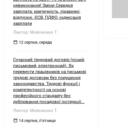
невиконання! Зміни Середня
зарплата: критичність, лікарняні,
відпускні. ЄСВ, ПДФО, індексація
зарплати
Лектор: Мойсеєнко Т.
12 серпня, середа
Сучасний трудовий договір (усний,
письмовий, електронний). Як
перевести працівників на письмові
трудові договори без порушення
законодавства. Трудові функції і
компетентності на основі
професійного стандарту без
дублювання посадової інструкції...
Лектор: Мойсеєнко Т.
14 серпня, пʼятниця