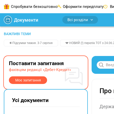
Спробувати безкоштовно
Оформити передплату
Ви
Документи
Всі розділи
ВАЖЛИВІ ТЕМИ
🔉Підсумки тижня. 3-7 серпня
💔 НОВИЙ (!) перелік ТОТ з 24.06.
Поставити запитання
фахівцям редакції «Дебет-Кредит»
Моє запитання
Про 
Усі документи
Держав