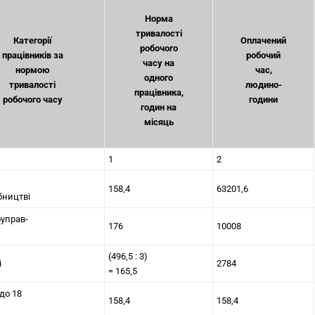
Норма
тривалості
Категорії
Оплачений
робочого
працівників за
робочий
часу на
нормою
час,
одного
тривалості
людино-
працівника,
робочого часу
години
годин на
місяць
1
2
158,4
63201,6
бництві
оуправ-
176
10008
(496,5 : 3)
і
2784
= 165,5
до 18
158,4
158,4