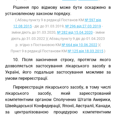
Рішення про відмову може бути оскаржено в
установленому законом порядку.
( Абзац пункту 9 в редакції Постанов КМ
№ 597 від
12.08.2015
- діє до 31.03.2019,
№ 296 від 27.03.2019
-
зміни діють до 31.03.2020,
№ 282 від 15.04.2020
- зміни
діють до 31.03.2022 )( Абзац пункту 9 діє до 01.04.2023
р. згідно з Постановою КМ
№ 664 від 10.06.2022
)(
Пункт 9 в редакції Постанови КМ
№ 125 від 18.03.2015
)
10. Після закінчення строку, протягом якого
дозволяється застосування лікарського засобу в
Україні, його подальше застосування можливе за
умови перереєстрації.
Перереєстрація лікарського засобу, в тому числі
лікарського засобу, який зареєстрований
компетентним органом Сполучених Штатів Америки,
Швейцарської Конфедерації, Японії, Австралії, Канади,
за централізованою процедурою компетентним