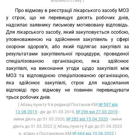
воєнного стану )
Про відмову в реєстрації лікарського засобу МОЗ
у строк, що не перевищує десять робочих днів,
надсилає заявнику письмову мотивовану відповідь.
Для лікарського засобу, який закуповується особою,
уповноваженою на здійснення закупівель у сфері
охорони здоров’я, або який підлягає закупівлі за
результатами закупівельної процедури, проведеної
спеціалізованою організацією, яка здійснює
закупівлі, на виконання угоди щодо закупівлі між
МОЗ та відповідною спеціалізованою організацією,
яка здійснює закупівлі, строк для надсилання
відповіді про відмову не повинен перевищувати
трьох робочих днів.
( Абзац пункту 9 в редакції Постанов КМ
№ 597 від
12.08.2015
- діє до 31.03.2019,
№ 296 від 27.03.2019
-
зміни діють до 31.03.2020,
№ 282 від 15.04.2020
- зміни
діють до 31.03.2022 )( Абзац пункту 9 діє до 01.04.2023
р. згідно з Постановою КМ
№ 664 від 10.06.2022
)