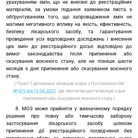
урахуванням змін, що не внесені до реєстраційних
матеріалів, за умови подання заявником листа з
обґрунтуванням того, що запровадження змін не
матиме негативного впливу на якість, ефективність,
безпеку лікарського засобу, та гарантування
проведення усіх відповідних досліджень і внесення
цих змін до реєстраційного досьє відповідно до
вимог законодавства після припинення або
скасування воєнного стану, але не пізніше шести
місяців з дня припинення або скасування воєнного
стану.
( Пункт 7 доповнено абзацом згідно з Постановою КМ
№ 471 від 15.04.2022
- діє протягом шести місяців з дня
припинення або скасування воєнного стану )
8. МОЗ може прийняти у визначеному порядку
рішення про повну або тимчасову заборону
застосування лікарського засобу шляхом
припинення дії реєстраційного посвідчення без