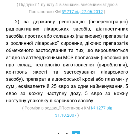
( Підпункт 1 пункту 4 із змінами, внесеними згідно з
Постановою КМ
№ 717 від 27.06.2012
)
2) за державну реєстрацію (перереєстрацію)
радіоактивних лікарських засобів, діагностичних
засобів, простих або складних (галенових) препаратів
з рослинної лікарської сировини, діючих препаратів
обмеженого застосування та тих, що виробляються
згідно із затвердженими МОЗ прописами (інформація
про склад, технологію виготовлення (вироблення),
контроль якості та застосування лікарського
засобу), препаратів з донорської крові або плазми - у
сумі, еквівалентній 25 євро за одне найменування, 5
євро за кожну наступну дозу, 5 євро за кожну
наступну упаковку лікарського засобу.
( Розміри в редакції Постанови КМ
№ 1277 від
31.10.2007
)