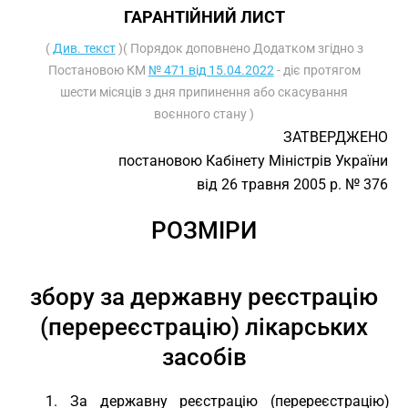
ГАРАНТІЙНИЙ ЛИСТ
(
Див. текст
)( Порядок доповнено Додатком згідно з
Постановою КМ
№ 471 від 15.04.2022
- діє протягом
шести місяців з дня припинення або скасування
воєнного стану )
ЗАТВЕРДЖЕНО
постановою Кабінету Міністрів України
від 26 травня 2005 р. № 376
РОЗМІРИ
збору за державну реєстрацію
(перереєстрацію) лікарських
засобів
1. За державну реєстрацію (перереєстрацію)