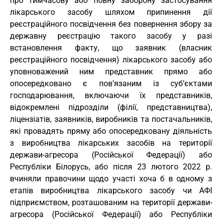
про тимчасову або повну заборону застосування
лікарського засобу шляхом припинення дії
реєстраційного посвідчення без повернення збору за
державну реєстрацію такого засобу у разі
встановлення факту, що заявник (власник
реєстраційного посвідчення) лікарського засобу або
уповноважений ним представник прямо або
опосередковано є пов’язаним із суб’єктами
господарювання, включаючи їх представників,
відокремлені підрозділи (філії, представництва),
ліцензіатів, заявників, виробників та постачальників,
які провадять пряму або опосередковану діяльність
з виробництва лікарських засобів на території
держави-агресора (Російської Федерації) або
Республіки Білорусь, або після 23 лютого 2022 р.
вчиняли правочини щодо участі хоча б в одному з
етапів виробництва лікарського засобу чи АФІ
підприємством, розташованим на території держави-
агресора (Російської Федерації) або Республіки