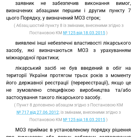
заявник не забезпечив виконання вимог,
визначених абзацами першим і другим пункту 7
цього Порядку, у визначений МОЗ строк;
( Абзац шостий пункту 8 із змінами, внесеними згідно з
Постановою КМ
№ 125 від 18.03.2015
)
виявлені інші небезпечні властивості лікарського
засобу, які визначаються МОЗ з урахуванням
міжнародної практики;
лікарський засіб не був введений в обіг на
території України протягом трьох років з моменту
його державної реєстрації (перереєстрації), якщо це
не зумовлено специфікою виробництва та/або
застосування такого лікарського засобу.
( Пункт 8 доповнено абзацом згідно з Постановою КМ
№ 717 від 27.06.2012
; із змінами, внесеними згідно з
Постановою КМ
№ 125 від 18.03.2015
)
МОЗ приймає в установленому порядку рішення