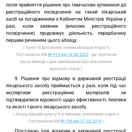
після прийняття рішення про тимчасове зупинення дії
реєстраційного посвідчення на такий лікарський
засіб за погодженням з Кабінетом Міністрів України у
разі, коли заявник (власник реєстраційного
посвідчення) продовжує діяльність, передбачену
першим реченням цього абзацу.
( Пункт 8 доповнено новим абзацом згідно з
Постановою КМ
№ 915 від 16.08.2022
- діє протягом
трьох місяців з дня припинення або скасування
воєнного стану )
9. Рішення про відмову в державній реєстрації
лікарського засобу приймається у разі, коли під час
експертизи реєстраційних матеріалів не
підтвердилися відомості щодо ефективності, безпеки
та якості такого лікарського засобу.
( Абзац перший пункту 9 із змінами, внесеними згідно з
Постановою КМ
№ 296 від 27.03.2019
)
Підставою для відмови в державній реєстрації