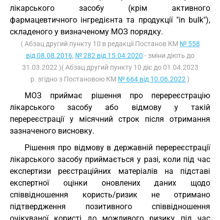
лікарського засобу (крім активного
фармацевтичного інгредієнта та продукції "in bulk"),
складеного у визначеному МОЗ порядку.
( Абзац другий пункту 10 в редакції Постанов КМ
№ 558
від 08.08.2016
,
№ 282 від 15.04.2020
- зміни діють до
31.03.2022 )( Абзац другий пункту 10 діє до 01.04.2023
р. згідно з Постановою КМ
№ 664 від 10.06.2022
)
МОЗ приймає рішення про перереєстрацію
лікарського засобу або відмову у такій
перереєстрації у місячний строк після отримання
зазначеного висновку.
Рішення про відмову в державній перереєстрації
лікарського засобу приймається у разі, коли під час
експертизи реєстраційних матеріалів на підставі
експертної оцінки оновлених даних щодо
співвідношення користь/ризик не отримано
підтвердження позитивного співвідношення
очікуваної користі до можливого ризику під час