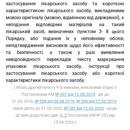
застосування лікарського засобу та короткою
характеристикою лікарського засобу, викладеними
мовою оригіналу (мовою, відмінною від державної), є
неподання відповідних матеріалів на такий
лікарський засіб, визначених пунктом 3- 8 цього
Порядку, або подання їх у неповному обсязі,
непідтвердження висновків щодо його ефективності
та безпечності, а також у разі виявлення
невідповідності перекладів тексту маркування
упаковки лікарського засобу, інструкції про
застосування лікарського засобу або короткої
характеристики лікарського засобу.
( Абзац другий пункту 9 із змінами, внесеними згідно з
Постановами КМ
№ 597 від 12.08.2015
- діє до
31.03.2019,
№ 558 від 08.08.2016
,
№ 296 від 27.03.2019
-
зміни діють до 31.03.2020,
№ 282 від 15.04.2020
- щодо
дії змін додатково див.
п. 2
Постанови КМ № 282 від
15.04.2020 )