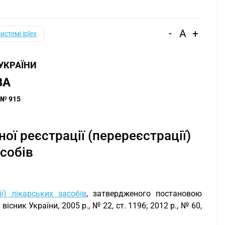
-
A
+
системі iplex
 УКРАЇНИ
ВА
 № 915
ої реєстрації (перереєстрації)
асобів
ї) лікарських засобів
, затвердженого постановою
існик України, 2005 р., № 22, ст. 1196; 2012 р., № 60,