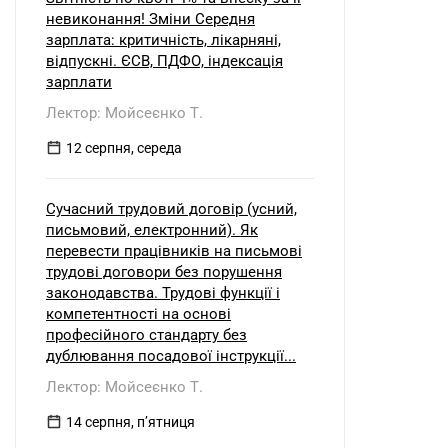
невиконання! Зміни Середня
зарплата: критичність, лікарняні,
відпускні. ЄСВ, ПДФО, індексація
зарплати
Лектор: Мойсеєнко Т.
12 серпня, середа
Сучасний трудовий договір (усний,
письмовий, електронний). Як
перевести працівників на письмові
трудові договори без порушення
законодавства. Трудові функції і
компетентності на основі
професійного стандарту без
дублювання посадової інструкції...
Лектор: Мойсеєнко Т.
14 серпня, пʼятниця