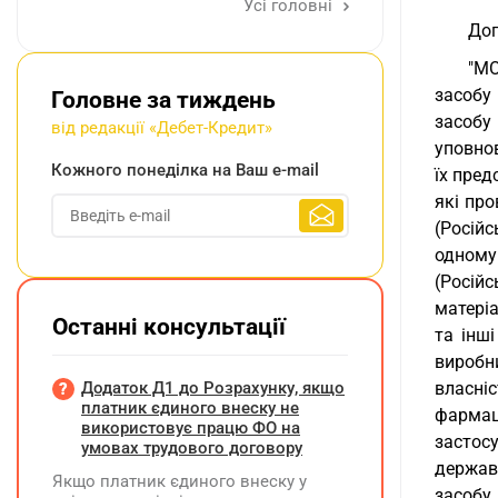
Усі головні
Доп
"МО
засобу
Головне за тиждень
засобу
від редакції «Дебет-Кредит»
уповно
Кожного понеділка на Ваш e-mail
їх пред
які про
(Російс
одному
(Росій
матеріа
Останні консультації
та інш
виробн
Додаток Д1 до Розрахунку, якщо
власні
платник єдиного внеску не
фармац
використовує працю ФО на
застос
умовах трудового договору
держав
Якщо платник єдиного внеску у
засобу