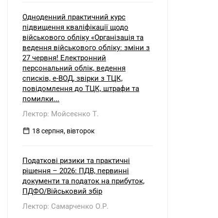
Одноденний практичний курс
підвищення кваліфікації щодо
військового обліку «Організація та
ведення військового обліку: зміни з
27 червня! Електронний
персональний облік, ведення
списків, е-ВОД, звірки з ТЦК,
повідомлення до ТЦК, штрафи та
помилки...
Лектор: Мойсеєнко Т.
18 серпня, вівторок
Податкові ризики та практичні
рішення – 2026: ПДВ, первинні
документи та податок на прибуток,
ПДФО/Військовий збір
Лектор: Самарченко О.Р.