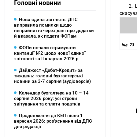
Головні новини
2. 
скасува
Нова єдина звітність: ДПС
виправила помилки щодо
неприйняття через дані про додатки
й вказала, як подати ФОПам
Інд. 73
ФОПи почали отримувати
квитанції №2 щодо нової єдиної
звітності за ІІ квартал 2026 р.
Дайджест «Дебет-Кредит» за
тиждень: головні бухгалтерські
новини за 3-7 серпня (аудіоверсія)
Календар бухгалтера на 10 – 14
серпня 2026 року: усі строки
звітування та сплати податків
Продовження дії КЕП після 1
вересня 2026: розʼяснення від ДПС
для редакції