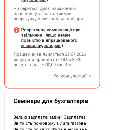
Чи береться сума, нарахована
працівнику за час затримки
розрахунку в разі звільнення при
обчсиленні середньомісячної
заробітної плати (винагороди), для
Розрахунок компенсації при
розрахунку внеску на підтримку
звільненні, якщо немає
працевлаштування осіб з
повністю відпрацьованого
інвалідністю?
місяця (аудіоверсія)
Працівник звільняється 29.07.2026
року, дата прийняття - 18.06.2026
року, оклад - 7500,00 грн. Як
розрахувати компенсацію трьох
невикористаних днів відпустки при
Усі консультації
звільненні?
Семінари для бухгалтерів
Великі зарплатні зміни! Зарплатна
Звітність по-новому з липня! Нова
Звітність по квоті 4% та внеску за її