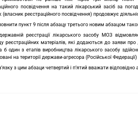
аційного посвідчення на такий лікарський засіб за погод
 (власник реєстраційного посвідчення) продовжує діяльні
овнити пункт 9 після абзацу третього новим абзацом таког
державній реєстрації лікарського засобу МОЗ відмовля
ду реєстраційних матеріалів, які додаються до заяви про
а б один з етапів виробництва лікарського засобу здійс
вані на території держави-агресора (Російської Федерації) 
в’язку з цим абзаци четвертий і п’ятий вважати відповідно