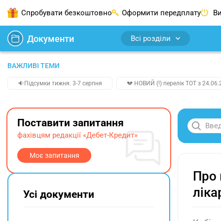
Спробувати безкоштовно
Оформити передплату
Ви
Документи
Всі розділи
ВАЖЛИВІ ТЕМИ
🔉Підсумки тижня. 3-7 серпня
💔 НОВИЙ (!) перелік ТОТ з 24.06.
Поставити запитання
фахівцям редакції «Дебет-Кредит»
Моє запитання
Про 
ліка
Усі документи