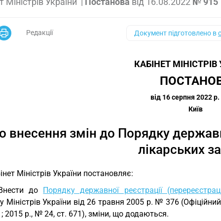
т Міністрів України
|
Постанова
від
16.08.2022
№ 915
Редакції
Документ підготовлено в
КАБІНЕТ МІНІСТРІВ
ПОСТАНО
від 16 серпня 2022 р.
Київ
о внесення змін до Порядку державн
лікарських з
інет Міністрів України постановляє:
 Внести до
Порядку державної реєстрації (перереєстраці
у Міністрів України від 26 травня 2005 р. № 376 (Офіційний в
1; 2015 р., № 24, ст. 671), зміни, що додаються.