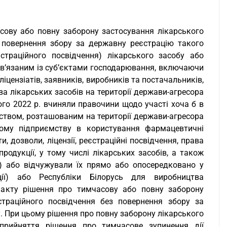
ову або повну заборону застосування лікарського
 повернення збору за державну реєстрацію такого
страційного посвідчення) лікарського засобу або
в’язаним із суб’єктами господарювання, включаючи
 ліцензіатів, заявників, виробників та постачальників,
а лікарських засобів на території держави-агресора
того 2022 р. вчиняли правочини щодо участі хоча б в
мством, розташованим на території держави-агресора
акому підприємству в користування фармацевтичні
, дозволи, ліцензії, реєстраційні посвідчення, права
родукції, у тому числі лікарських засобів, а також
) або відчужували їх прямо або опосередковано у
ації) або Республіки Білорусь для виробництва
 факту рішення про тимчасову або повну заборону
страційного посвідчення без повернення збору за
 При цьому рішення про повну заборону лікарського
прийняття рішення про тимчасове зупинення дії