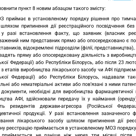
овнити пункт 8 новим абзацом такого змісту:
З приймає в установленому порядку рішення про тимчас
 шляхом припинення дії реєстраційного посвідчення без
 у разі встановлення факту, що заявник (власник реє
важений ним представник прямо або опосередковано є по
ставників, відокремлені підрозділи (філії, представництва),
вадять пряму або опосередковану діяльність з виробництв
ької Федерації) або Республіки Білорусь, або після 23 лю
 з етапів виробництва лікарського засобу чи АФІ підприє
ської Федерації) або Республіки Білорусь, надавали т
льні або нематеріальні активи або пов’язані з ними патенти
і документи, необхідні для виробництва фармацевтичної п
ицтва АФІ, здійснювали передачу їх у наймання (оренду
сть резидентів держави-агресора (Російської Федер
евтичної продукції. У разі встановлення зазначеного
ування лікарського засобу шляхом припинення дії реє
ну реєстрацію приймається в установленому МОЗ порядку.
 приймається не раніше ніж через три місяці після 