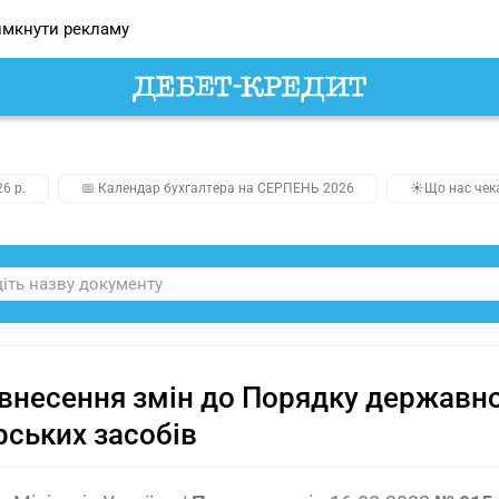
мкнути рекламу
26 р.
📅 Календар бухгалтера на СЕРПЕНЬ 2026
☀️Що нас чек
внесення змін до Порядку державної
рських засобів