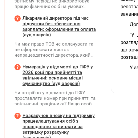
звітному періоді не використовує
працю фізичних осіб на умовах
реєстр
трудового договору (контракту) або
заявник
на інших умовах, передбачених
Лікарняний директора під час
законодавством, Додаток Д1/
відпустки без збереження
Доп
Додаток ФІЗ-Д1 за відповідний
зарплати: оформлення та оплата
період не подається
(аудіоверсія)
"У 
розгля
Чи має право ТОВ не оплачувати та
не оформлювати листок
що хоч
непрацездатності директора, який
розташо
перебуває у відпустці без
збереження заробітної плати під час
Нумерація у відомості до ПФУ у
У з
призупинення діяльності
2026 році при прийнятті та
підприємства?
звільненні: основне місце і
сумісництво (аудіоверсія)
Чи потрібно у відомості до ПФУ
проставляти номер при прийнятті та
звільненні працівника? Якщо особа
одночасно працювала за основним
місцем роботи та за сумісництвом,
Розрахунок внеску на підтримку
чи рахується це як два роботодавці?
працевлаштування осіб з
інвалідністю та виплати за
затримку розрахунку
(аудіоверсія)