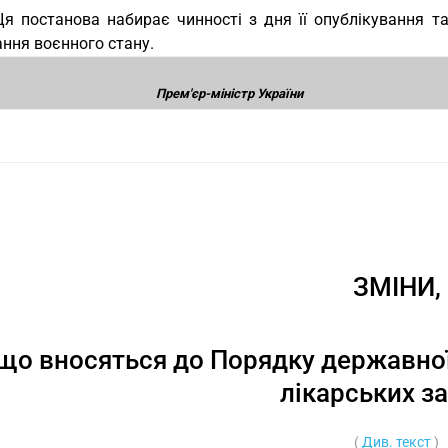
Ця постанова набирає чинності з дня її опублікування т
ння воєнного стану.
Прем'єр-міністр України
ЗМІНИ,
що вносяться до Порядку державної 
лікарських з
(
Див. текст
)