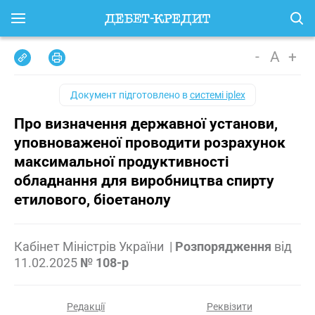
-
A
+
Документ підготовлено в
системі iplex
Про визначення державної установи,
уповноваженої проводити розрахунок
максимальної продуктивності
обладнання для виробництва спирту
етилового, біоетанолу
Кабінет Міністрів України
|
Розпорядження
від
11.02.2025
№ 108-р
Редакції
Реквізити