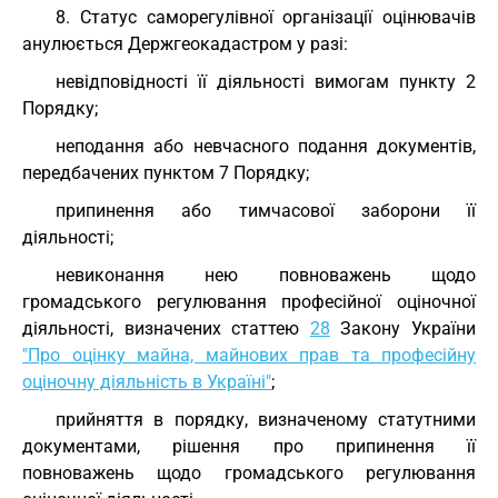
8. Статус саморегулівної організації оцінювачів
анулюється Держгеокадастром у разі:
невідповідності її діяльності вимогам пункту 2
Порядку;
неподання або невчасного подання документів,
передбачених пунктом 7 Порядку;
припинення або тимчасової заборони її
діяльності;
невиконання нею повноважень щодо
громадського регулювання професійної оціночної
діяльності, визначених статтею
28
Закону України
"Про оцінку майна, майнових прав та професійну
оціночну діяльність в Україні"
;
прийняття в порядку, визначеному статутними
документами, рішення про припинення її
повноважень щодо громадського регулювання