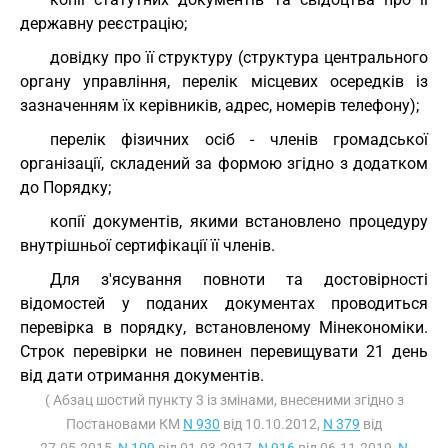
державну реєстрацію;
довідку про її структуру (структура центрального
органу управління, перелік місцевих осередків із
зазначенням їх керівників, адрес, номерів телефону);
перелік фізичних осіб - членів громадської
організації, складений за формою згідно з додатком
до Порядку;
копії документів, якими встановлено процедуру
внутрішньої сертифікації її членів.
Для з'ясування повноти та достовірності
відомостей у поданих документах проводиться
перевірка в порядку, встановленому Мінекономіки.
Строк перевірки не повинен перевищувати 21 день
від дати отримання документів.
( Абзац шостий пункту 3 із змінами, внесеними згідно з
Постановами КМ
N 930
від 10.10.2012,
N 379
від