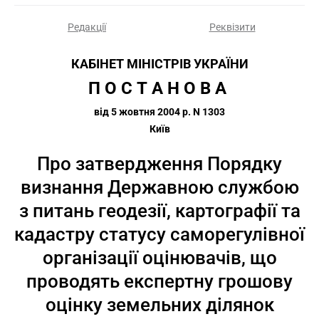
Редакції
Реквізити
КАБІНЕТ МІНІСТРІВ УКРАЇНИ
П О С Т А Н О В А 
від 5 жовтня 2004 р. N 1303
Київ
Про затвердження Порядку
визнання Державною службою
з питань геодезії, картографії та
кадастру статусу саморегулівної
організації оцінювачів, що
проводять експертну грошову
оцінку земельних ділянок