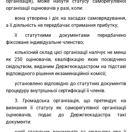
організація), може набути статусу саморегулівної
організації оцінювачів у разі, коли:
вона утворена і діє на засадах самоврядування,
а її діяльність не передбачає отримання прибутку;
її статутними документами передбачено
фіксоване індивідуальне членство;
кількісний склад цієї організації налічує не менш
як 250 оцінювачів, кваліфікацію яких посвідчено
свідоцтвом, виданим Держгеокадастром на підставі
відповідного рішення екзаменаційної комісії;
установлено відповідно до статутних документів
процедуру внутрішньої сертифікації її членів.
3. Громадська організація, що претендує на
визнання її статусу як саморегулівної організації
оцінювачів, подає до Держгеокадастра такі
документи:
копії статутних документів та свідоцтва про її