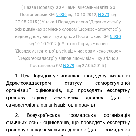
( Назва Порядку із змінами, внесеними згідно з
Постановами КМ
N 930
від 10.10.2012,
N 379
від
27.05.2015 )( У тексті Порядку слово "Держкомзем" у
всіх відмінках замінено словом "Держземагентство" у
відповідному відмінку згідно з Постановою КМ
N 930
від 10.10.2012 )( У тексті Порядку слово
"Держземагентство" в усіх відмінках замінено словом
"Держгеокадастр" у відповідному відмінку згідно з
Постановою КМ
N 379
від 27.05.2015 )
1. Цей Порядок установлює процедуру визнання
Держгеокадастром статусу саморегулівної
організації оцінювачів, що проводять експертну
грошову оцінку земельних ділянок (далі -
саморегулівна організація оцінювачів).
2. Всеукраїнська громадська організація
фізичних осіб - оцінювачів, що проводять експертну
грошову оцінку земельних ділянок (далі - громадська