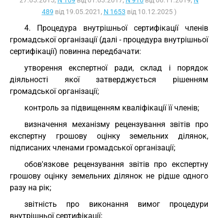
27.05.2015,
N 109
від 01.03.2017,
N 916
від 06.11.2019,
N
489
від 19.05.2021,
N 1653
від 10.12.2025 )
4. Процедура внутрішньої сертифікації членів
громадської організації (далі - процедура внутрішньої
сертифікації) повинна передбачати:
утворення експертної ради, склад і порядок
діяльності якої затверджується рішенням
громадської організації;
контроль за підвищенням кваліфікації її членів;
визначення механізму рецензування звітів про
експертну грошову оцінку земельних ділянок,
підписаних членами громадської організації;
обов'язкове рецензування звітів про експертну
грошову оцінку земельних ділянок не рідше одного
разу на рік;
звітність про виконання вимог процедури
внутрішньої сертифікації;