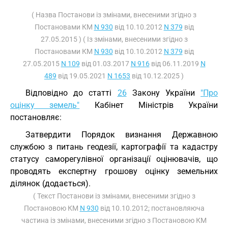
( Назва Постанови із змінами, внесеними згідно з
Постановами КМ
N 930
від 10.10.2012
N 379
від
27.05.2015 ) ( Із змінами, внесеними згідно з
Постановами КМ
N 930
від 10.10.2012
N 379
від
27.05.2015
N 109
від 01.03.2017
N 916
від 06.11.2019
N
489
від 19.05.2021
N 1653
від 10.12.2025 )
Відповідно до статті
26
Закону України
"Про
оцінку земель"
Кабінет Міністрів України
постановляє:
Затвердити Порядок визнання Державною
службою з питань геодезії, картографії та кадастру
статусу саморегулівної організації оцінювачів, що
проводять експертну грошову оцінку земельних
ділянок (додається).
( Текст Постанови із змінами, внесеними згідно з
Постановою КМ
N 930
від 10.10.2012; постановляюча
частина із змінами, внесеними згідно з Постановою КМ