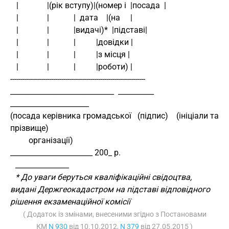
   |              |(рік вступу)|(номер і  |посада  |
   |              |            |  дата    |(на     |
   |              |            |видачі)*  |підставі|
   |              |            |          |довідки |
   |              |            |          |з місця |
   |              |            |          |роботи) |
------------------------------------------------------------------ 
_____________________________  __________   
______________________ 
(посада керівника громадської   (підпис)    (ініціали та 
прізвище) 
         організації) 
_______________________ 200_ р. 
_______________
* До уваги беруться кваліфікаційні свідоцтва,
видані Держгеокадастром на підставі відповідного
рішення екзаменаційної комісії
( Додаток із змінами, внесеними згідно з Постановами
КМ
N 930
від 10.10.2012,
N 379
від 27.05.2015 )