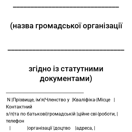
______________________________
(назва громадської організації
_________________________________
згідно із статутними
документами)
------------------------------------------------------------------
 N |Прізвище, ім'я|Членство у  |Кваліфіка-|Місце   |
Контактний
з/п|та по батькові|громадській |ційне сві-|роботи, |
телефон
   |              |організації |доцтво    |адреса, |