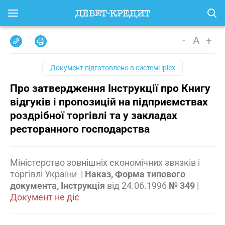
-
A
+
Документ підготовлено в
системі iplex
Про затвердження Інструкції про Книгу
відгуків і пропозицій на підприємствах
роздрібної торгівлі та у закладах
ресторанного господарства
Міністерство зовнішніх економічних звязків і
торгівлі України
|
Наказ, Форма типового
документа, Інструкція
від
24.06.1996
№ 349
|
Документ не діє