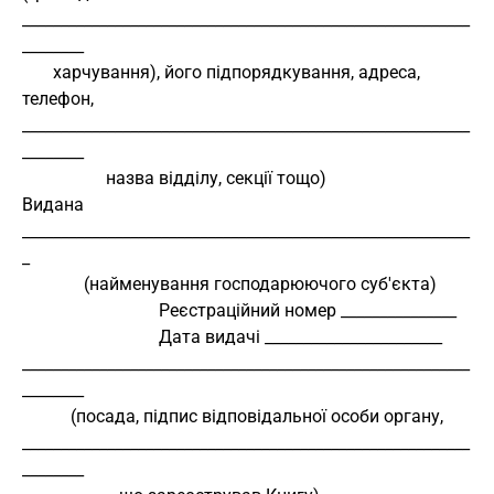
__________________________________________________________
________
       харчування), його підпорядкування, адреса, 
телефон,
__________________________________________________________
________
                   назва відділу, секції тощо)
Видана 
__________________________________________________________
_
              (найменування господарюючого суб'єкта)
                               Реєстраційний номер _______________
                               Дата видачі _______________________
__________________________________________________________
________
           (посада, підпис відповідальної особи органу,
__________________________________________________________
________