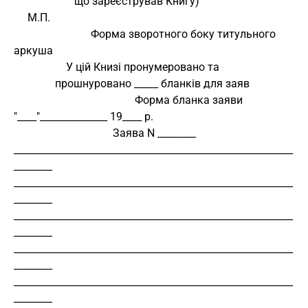
                      що зареєстрував Книгу)
     М.П.
                            Форма зворотного боку титульного 
аркуша
                   У цій Книзі пронумеровано та
               прошнуровано _____ бланків для заяв
                                            Форма бланка заяви
"____"______________ 19____ р.
Заява N ________
__________________________________________________________
________
__________________________________________________________
________
__________________________________________________________
________
__________________________________________________________
________
__________________________________________________________
________