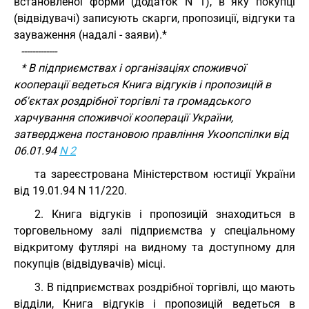
встановленої форми (додаток N 1), в яку покупці
(відвідувачі) записують скарги, пропозиції, відгуки та
зауваження (надалі - заяви).*
-------------
* В підприємствах і організаціях споживчої
кооперації ведеться Книга відгуків і пропозицій в
об'єктах роздрібної торгівлі та громадського
харчування споживчої кооперації України,
затверджена постановою правління Укоопспілки від
06.01.94
N 2
та зареєстрована Міністерством юстиції України
від 19.01.94 N 11/220.
2. Книга відгуків і пропозицій знаходиться в
торговельному залі підприємства у спеціальному
відкритому футлярі на видному та доступному для
покупців (відвідувачів) місці.
3. В підприємствах роздрібної торгівлі, що мають
відділи, Книга відгуків і пропозицій ведеться в