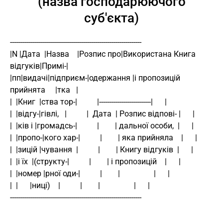
(назва господарюючого
суб'єкта)
------------------------------------------------------------------
|N |Дата  |Назва    |Розпис про|Використана Книга 
відгуків|Примі-|
|пп|видачі|підприєм-|одержання |і пропозицій 
прийнята     |тка   |
|  |Книг  |ства тор-|          |--------------------------|      |
|  |відгу-|гівлі,   |          |  Дата  | Розпис відпові- |      |
|  |ків і |громадсь-|          |        | дальної особи,  |      |
|  |пропо-|кого хар-|          |        | яка прийняла    |      |
|  |зицій |чування  |          |        | Книгу відгуків  |      |
|  |і їх  |(структу-|          |        | і пропозицій    |      |
|  |номер |рної оди-|          |        |                 |      |
|  |      |ниці)    |          |        |                 |      |
------------------------------------------------------------------