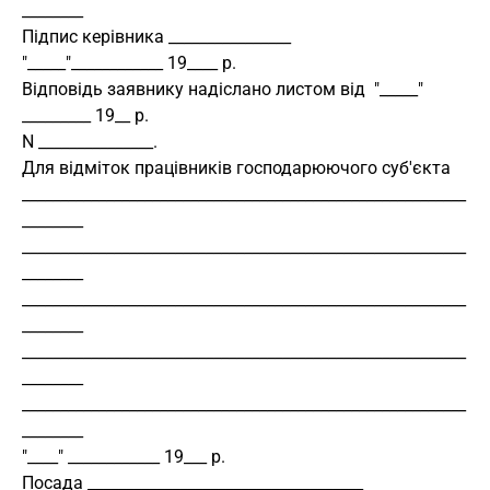
________
Підпис керівника ________________
"_____"____________ 19____ р.
Відповідь заявнику надіслано листом від  "_____" 
_________ 19__ р.
N _______________.
Для відміток працівників господарюючого суб'єкта
__________________________________________________________
________
__________________________________________________________
________
__________________________________________________________
________
__________________________________________________________
________
__________________________________________________________
________
"____" ____________ 19___ р.
Посада ____________________________________