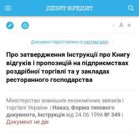
-
A
+
Документ підготовлено в
системі iplex
Про затвердження Інструкції про Книгу
відгуків і пропозицій на підприємствах
роздрібної торгівлі та у закладах
ресторанного господарства
Міністерство зовнішніх економічних звязків і
торгівлі України
|
Наказ, Форма типового
документа, Інструкція
від
24.06.1996
№ 349
|
Документ не діє