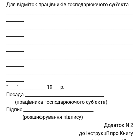
Для відміток працівників господарюючого суб'єкта
__________________________________________________________
________
__________________________________________________________
________
__________________________________________________________
________
__________________________________________________________
________
__________________________________________________________
________
"____" ____________ 19___ р.
Посада ____________________________________
       (працівника господарюючого суб'єкта)
Підпис ________________________________
             (розшифрування підпису)
Додаток N 2
до Інструкції про Книгу