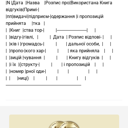
|N |Дата  |Назва    |Розпис про|Використана Книга 
відгуків|Примі-|
|пп|видачі|підприєм-|одержання |і пропозицій 
прийнята     |тка   |
|  |Книг  |ства тор-|          |--------------------------|      |
|  |відгу-|гівлі,   |          |  Дата  | Розпис відпові- |      |
|  |ків і |громадсь-|          |        | дальної особи,  |      |
|  |пропо-|кого хар-|          |        | яка прийняла    |      |
|  |зицій |чування  |          |        | Книгу відгуків  |      |
|  |і їх  |(структу-|          |        | і пропозицій    |      |
|  |номер |рної оди-|          |        |                 |      |
|  |      |ниці)    |          |        |                 |      |
------------------------------------------------------------------