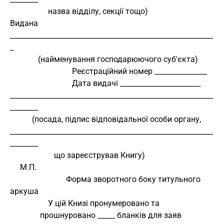
                   назва відділу, секції тощо)
Видана 
__________________________________________________________
_
              (найменування господарюючого суб'єкта)
                               Реєстраційний номер _______________
                               Дата видачі _______________________
__________________________________________________________
________
           (посада, підпис відповідальної особи органу,
__________________________________________________________
________
                      що зареєстрував Книгу)
     М.П.
                            Форма зворотного боку титульного 
аркуша
                   У цій Книзі пронумеровано та
               прошнуровано _____ бланків для заяв