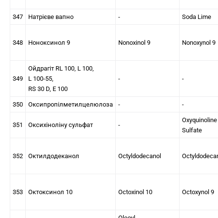
347
Натрієве вапно
-
Soda Lime
348
Ноноксинол 9
Nonoxinol 9
Nonoxynol 9
Ойдрагіт RL 100, L 100,
349
L 100-55,
-
-
RS 30 D, Е 100
350
Оксипропілметилцелюлоза
-
-
Oxyquinoline
351
Оксихіноліну сульфат
-
Sulfate
352
Октилдодеканол
Octyldodecanol
Octyldodeca
353
Октоксинол 10
Octoxinol 10
Octoxynol 9
Oleoyl