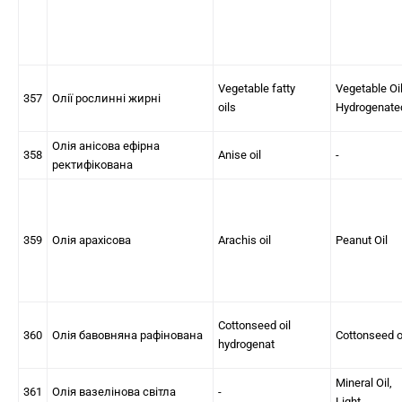
Vegetable fatty
Vegetable Oil
357
Олії рослинні жирні
oils
Hydrogenate
Олія анісова ефірна
358
Anise oil
-
ректифікована
359
Олія арахісова
Arachis oil
Peanut Oil
Cottonseed oil
360
Олія бавовняна рафінована
Cottonseed o
hydrogenat
Mineral Oil,
361
Олія вазелінова світла
-
Light