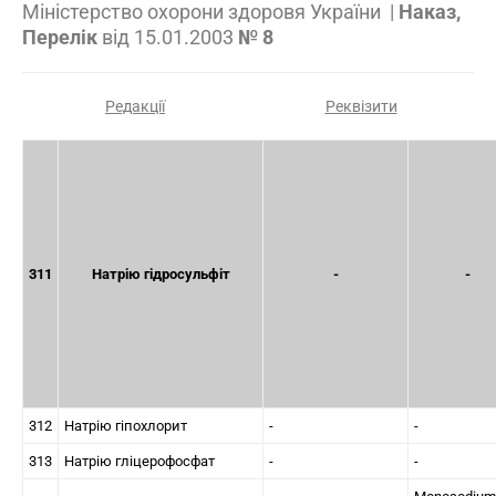
Міністерство охорони здоровя України
|
Наказ,
Перелік
від
15.01.2003
№ 8
Редакції
Реквізити
311
Натрію гідросульфіт
-
-
312
Натрію гіпохлорит
-
-
313
Натрію гліцерофосфат
-
-