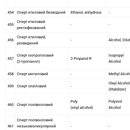
454
Спирт етиловий безводний
Ethanol, anhydrous
-
Спирт етиловий
455
-
-
ректифікований
Спирт етиловий,
456
-
Alcohol, Dilu
розведений
Спирт ізопропіловий
Isopropyl
457
2-Propanol R
(2-пропанол)
Alcohol
458
Спирт метиловий
-
Methyl Alcoh
Oleyl Alcohol
459
Спирт олеїловий
-
(Stabilizer)
Poly
Polyvinil
460
Спирт полівініловий
(vinyl alcohol)
Alcohol
Спирт полівініловий
461
низькомолекулярний
-
-