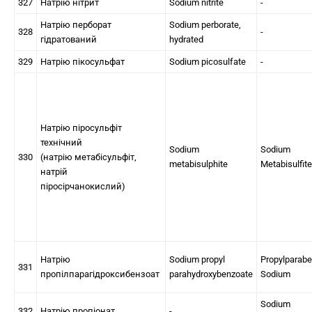
327
Натрію нітрит
Sodium nitrite
-
Натрію перборат
Sodium perborate,
328
-
гідратований
hydrated
329
Натрію пікосульфат
Sodium picosulfate
-
Натрію піросульфіт
технічний
Sodium
Sodium
330
(натрію метабісульфіт,
metabisulphite
Metabisulfite
натрій
піросірчанокислий)
Натрію
Sodium propyl
Propylparab
331
пропілпарагідроксибензоат
parahydroxybenzoate
Sodium
Sodium
332
Натрію пропіонат
-