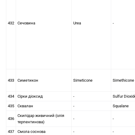
432
Сечовина
Urea
-
433
Симетикон
Simeticone
Simethicone
434
Сірки діоксид
-
Sulfur Dioxid
435
Сквалан
-
Squalane
Скипідар живичний (олія
436
-
-
терпентинова)
437
Смола соснова
-
-