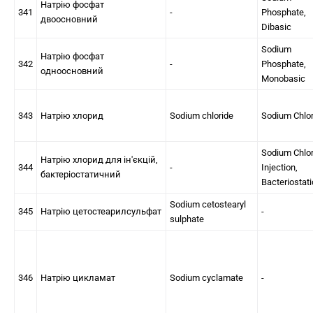
Натрію фосфат
341
-
Phosphate,
двоосновний
Dibasic
Sodium
Натрію фосфат
342
-
Phosphate,
одноосновний
Monobasic
343
Натрію хлорид
Sodium chloride
Sodium Chlor
Sodium Chlor
Натрію хлорид для ін'єкцій,
344
-
Injection,
бактеріостатичний
Bacteriostati
Sodium cetostearyl
345
Натрію цетостеарилсульфат
-
sulphate
346
Натрію цикламат
Sodium cyclamate
-