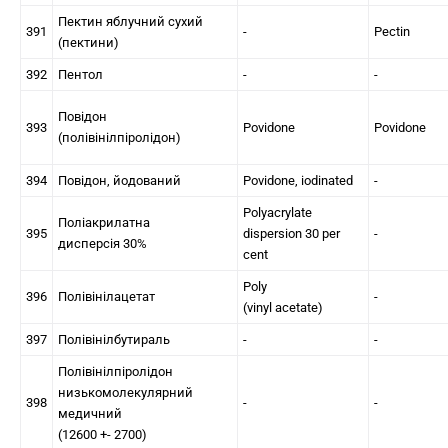
Пектин яблучний сухий
391
-
Pectin
(пектини)
392
Пентол
-
-
Повідон
393
Povidone
Povidone
(полівінілпіролідон)
394
Повідон, йодований
Povidone, iodinated
-
Polyacrylate
Поліакрилатна
395
dispersion 30 per
-
дисперсія 30%
cent
Poly
396
Полівінілацетат
-
(vinyl acetate)
397
Полівінілбутираль
-
-
Полівінілпіролідон
низькомолекулярний
398
-
-
медичний
(12600 +- 2700)