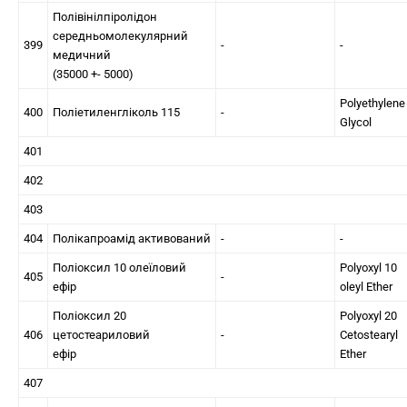
Полівінілпіролідон
середньомолекулярний
399
-
-
медичний
(35000 +- 5000)
Polyethylene
400
Поліетиленгліколь 115
-
Glycol
401
402
403
404
Полікапроамід активований
-
-
Поліоксил 10 олеїловий
Polyoxyl 10
405
-
ефір
oleyl Ether
Поліоксил 20
Polyoxyl 20
406
цетостеариловий
-
Cetostearyl
ефір
Ether
407