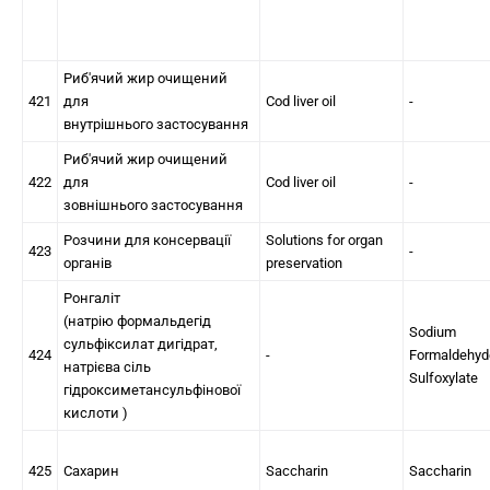
Риб'ячий жир очищений
421
для
Cod liver oil
-
внутрішнього застосування
Риб'ячий жир очищений
422
для
Cod liver oil
-
зовнішнього застосування
Розчини для консервації
Solutions for organ
423
-
органів
preservation
Ронгаліт
(натрію формальдегід
Sodium
сульфіксилат дигідрат,
424
-
Formaldehyd
натрієва сіль
Sulfoxylate
гідроксиметансульфінової
кислоти )
425
Сахарин
Saccharin
Saccharin