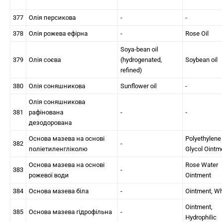
377
Олія персикова
-
-
378
Олія рожева ефірна
-
Rose Oil
Soya-bean oil
379
Олія соєва
(hydrogenated,
Soybean oil
refined)
380
Олія соняшникова
Sunflower oil
-
Олія соняшникова
381
рафінована
-
-
дезодорована
Основа мазева на основі
Polyethylene
382
-
поліетиленгліколю
Glycol Ointm
Основа мазева на основі
Rose Water
383
-
рожевої води
Ointment
384
Основа мазева біла
-
Ointment, Wh
Ointment,
385
Основа мазева гідрофільна
-
Hydrophilic