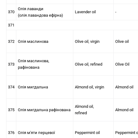
Олія лаванди
370
Lavender oil
-
(олія лавандова ефірна)
371
372
Олія маслинова
Olive oil, virgin
Olive oil
Олія маслинова,
373
Olive oil, refined
Olive Oil
рафінована
374
Олія мигдальна
Almond oil, virgin
Almond oil
Almond oil,
375
Олія мигдальна рафінована
Almond oil
refined
376
Олія м'яти перцевої
Peppermint oil
Peppermint o