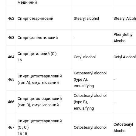
медичний
462
Спирт стеариловий
Stearyl alcohol
Stearyl Alcoh
Phenylethyl
463
Спирт фенілетиловий
-
Alcohol
Спирт цетиловий (C )
464
Cetyl alcohol
Cetyl Alcohol
16
Cetostearyl alcohol
Спирт цетостеариловий
465
(type A),
-
(тип А), емульгований
emulsifying
Cetostearyl alcohol
Спирт цетостеариловий
466
(type B),
-
(тип В), емульгований
emulsifying
Спирт цетостеариловий
Cetostearyl
467
(C , C )
Cetostearyl alcohol
Alcohol
16 18