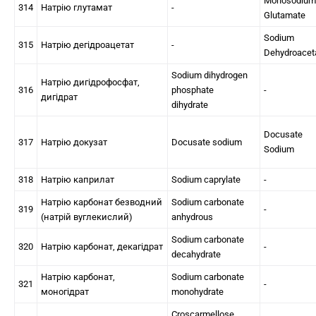
Monosodium
314
Натрію глутамат
-
Glutamate
Sodium
315
Натрію дегідроацетат
-
Dehydroacet
Sodium dihydrogen
Натрію дигідрофосфат,
316
phosphate
-
дигідрат
dihydrate
Docusate
317
Натрію докузат
Docusate sodium
Sodium
318
Натрію каприлат
Sodium caprylate
-
Натрію карбонат безводний
Sodium carbonate
319
-
(натрій вуглекислий)
anhydrous
Sodium carbonate
320
Натрію карбонат, декагідрат
-
decahydrate
Натрію карбонат,
Sodium carbonate
321
-
моногідрат
monohydrate
Croscarmellose