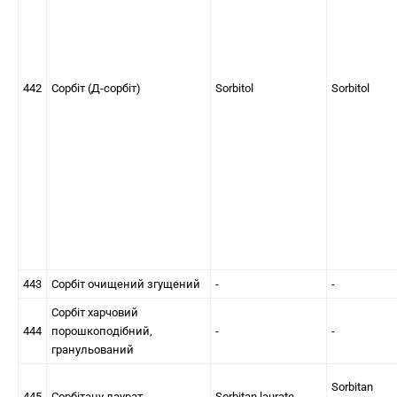
442
Сорбіт (Д-сорбіт)
Sorbitol
Sorbitol
443
Сорбіт очищений згущений
-
-
Сорбіт харчовий
444
порошкоподібний,
-
-
гранульований
Sorbitan
445
Сорбітану лаурат
Sorbitan laurate