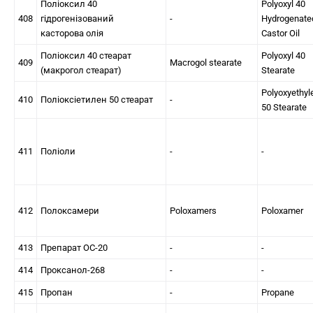
Поліоксил 40
Polyoxyl 40
408
гідрогенізований
-
Hydrogenate
касторова олія
Castor Oil
Поліоксил 40 стеарат
Polyoxyl 40
409
Macrogol stearate
(макрогол стеарат)
Stearate
Polyoxyethyl
410
Поліоксіетилен 50 стеарат
-
50 Stearate
411
Поліоли
-
-
412
Полоксамери
Poloxamers
Poloxamer
413
Препарат ОС-20
-
-
414
Проксанол-268
-
-
415
Пропан
-
Propane