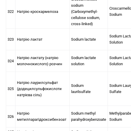
sodium
Croscarmell
322
Натрію кроскармелоза
(Carboxymethyl-
Sodium
cellulose sodium,
cross-linked)
Sodium Lact
323
Натрію лактат
Sodium lactate
Solution
Натрію лактату (натрію
Sodium lactate
Sodium Lact
324
молочнокислого) розчин
solution
Solution
Натрію лаурилсульфат
Sodium
Sodium Laury
325
(додецилсульфокислоти
laurilsulfate
Sulfate
натрієва сіль)
Натрію
Sodium methyl
Methylparab
326
метилпарагідроксибензоат
parahydroxybenzoate
Sodium