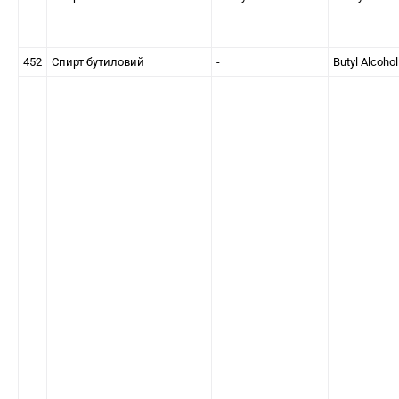
452
Спирт бутиловий
-
Butyl Alcohol