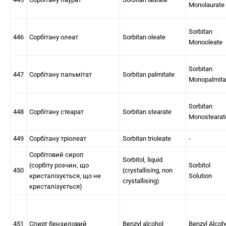
Monolaurate
Sorbitan
446
Сорбітану олеат
Sorbitan oleate
Monooleate
Sorbitan
447
Сорбітану пальмітат
Sorbitan palmitate
Monopalmita
Sorbitan
448
Сорбітану стеарат
Sorbitan stearate
Monostearat
449
Сорбітану тріолеат
Sorbitan trioleate
-
Сорбітовий сироп
Sorbitol, liquid
(сорбіту розчин, що
Sorbitol
450
(crystallising, non
кристалізується, що не
Solution
crystallising)
кристалізується)
451
Спирт бензиловий
Benzyl alcohol
Benzyl Alcoh