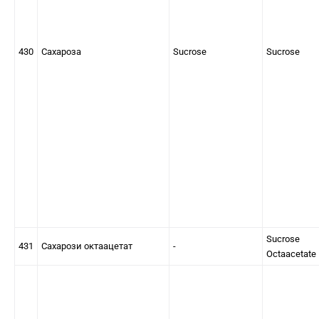
430
Сахароза
Sucrose
Sucrose
Sucrose
431
Сахарози октаацетат
-
Octaacetate