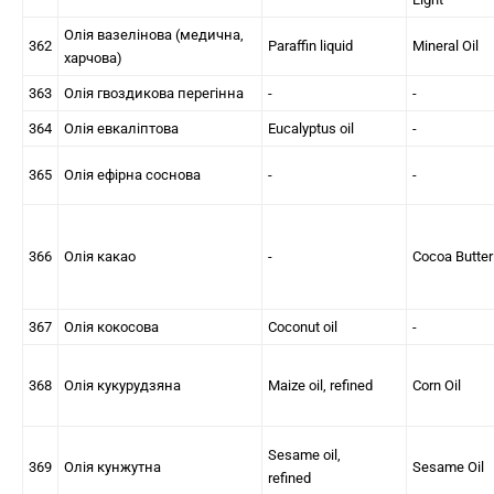
Олія вазелінова (медична,
362
Paraffin liquid
Mineral Oil
харчова)
363
Олія гвоздикова перегінна
-
-
364
Олія евкаліптова
Eucalyptus oil
-
365
Олія ефірна соснова
-
-
366
Олія какао
-
Cocoa Butter
367
Олія кокосова
Coconut oil
-
368
Олія кукурудзяна
Maize oil, refined
Corn Oil
Sesame oil,
369
Олія кунжутна
Sesame Oil
refined