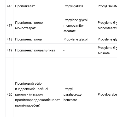
416
Пропілгалат
Propyl gallate
Propyl Gallat
Propylene glycol
Пропіленгліколю
Propylene Gl
417
monopalmito-
моностеарат
Monostearat
stearate
418
Пропіленгліколь
Propylene glycol
Propylene gl
Propylene Gl
419
Пропіленглікольальгінат
-
Alginate
Пропіловий ефір
п-гідроксибензойної
Propyl
420
кислоти (ніпазол,
parahydroxy-
Propylparab
пропілпарагідроксибензоат,
benzoate
пропілпарабен)