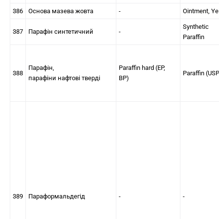
386
Основа мазева жовта
-
Ointment, Ye
Synthetic
387
Парафін синтетичний
-
Paraffin
Парафін,
Paraffin hard (EP,
388
Paraffin (US
парафіни нафтові тверді
BP)
389
Параформальдегід
-
-