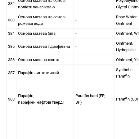
Основа мазева на основі
Polyethylene
382
-
поліетиленгліколю
Glycol Ointm
Основа мазева на основі
Rose Water
383
-
рожевої води
Ointment
384
Основа мазева біла
-
Ointment, Wh
Ointment,
385
Основа мазева гідрофільна
-
Hydrophilic
386
Основа мазева жовта
-
Ointment, Ye
Synthetic
387
Парафін синтетичний
-
Paraffin
Парафін,
Paraffin hard (EP,
388
Paraffin (US
парафіни нафтові тверді
BP)