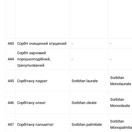
443
Сорбіт очищений згущений
-
-
Сорбіт харчовий
444
порошкоподібний,
-
-
гранульований
Sorbitan
445
Сорбітану лаурат
Sorbitan laurate
Monolaurate
Sorbitan
446
Сорбітану олеат
Sorbitan oleate
Monooleate
Sorbitan
447
Сорбітану пальмітат
Sorbitan palmitate
Monopalmita