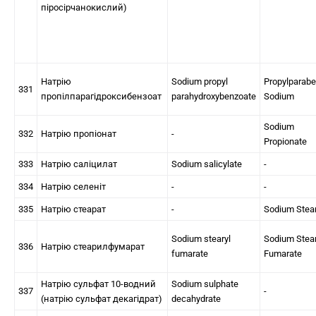
піросірчанокислий)
Натрію
Sodium propyl
Propylparab
331
пропілпарагідроксибензоат
parahydroxybenzoate
Sodium
Sodium
332
Натрію пропіонат
-
Propionate
333
Натрію саліцилат
Sodium salicylate
-
334
Натрію селеніт
-
-
335
Натрію стеарат
-
Sodium Stea
Sodium stearyl
Sodium Stear
336
Натрію стеарилфумарат
fumarate
Fumarate
Натрію сульфат 10-водний
Sodium sulphate
337
-
(натрію сульфат декагідрат)
decahydrate