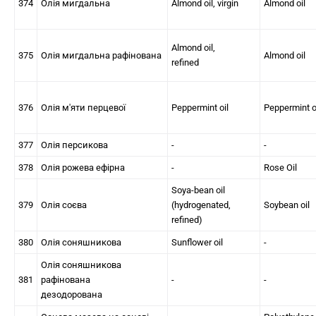
374
Олія мигдальна
Almond oil, virgin
Almond oil
Almond oil,
375
Олія мигдальна рафінована
Almond oil
refined
376
Олія м'яти перцевої
Peppermint oil
Peppermint o
377
Олія персикова
-
-
378
Олія рожева ефірна
-
Rose Oil
Soya-bean oil
379
Олія соєва
(hydrogenated,
Soybean oil
refined)
380
Олія соняшникова
Sunflower oil
-
Олія соняшникова
381
рафінована
-
-
дезодорована