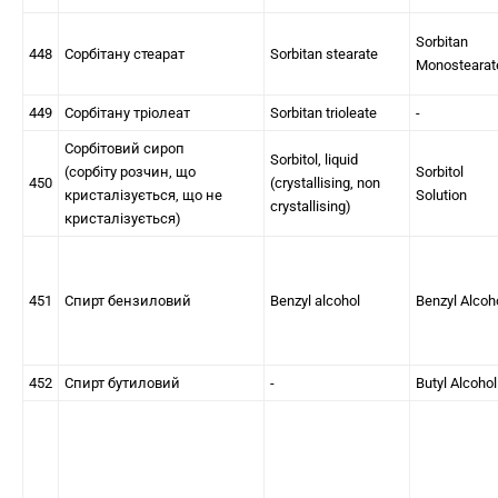
Sorbitan
448
Сорбітану стеарат
Sorbitan stearate
Monostearat
449
Сорбітану тріолеат
Sorbitan trioleate
-
Сорбітовий сироп
Sorbitol, liquid
(сорбіту розчин, що
Sorbitol
450
(crystallising, non
кристалізується, що не
Solution
crystallising)
кристалізується)
451
Спирт бензиловий
Benzyl alcohol
Benzyl Alcoh
452
Спирт бутиловий
-
Butyl Alcohol