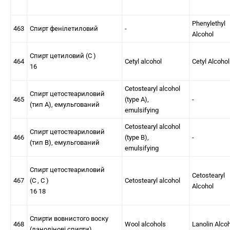
Phenylethyl
463
Спирт фенілетиловий
-
Alcohol
Спирт цетиловий (C )
464
Cetyl alcohol
Cetyl Alcohol
16
Cetostearyl alcohol
Спирт цетостеариловий
465
(type A),
-
(тип А), емульгований
emulsifying
Cetostearyl alcohol
Спирт цетостеариловий
466
(type B),
-
(тип В), емульгований
emulsifying
Спирт цетостеариловий
Cetostearyl
467
(C , C )
Cetostearyl alcohol
Alcohol
16 18
Спирти вовнистого воску
468
Wool alcohols
Lanolin Alco
(ланолінові спирти)