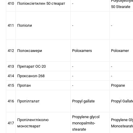
Polyoxyethyl
410
Поліоксіетилен 50 стеарат
-
50 Stearate
411
Поліоли
-
-
412
Полоксамери
Poloxamers
Poloxamer
413
Препарат ОС-20
-
-
414
Проксанол-268
-
-
415
Пропан
-
Propane
416
Пропілгалат
Propyl gallate
Propyl Gallat
Propylene glycol
Пропіленгліколю
Propylene Gl
417
monopalmito-
моностеарат
Monostearat
stearate