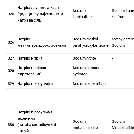
Натрію лаурилсульфат
Sodium
Sodium Laury
325
(додецилсульфокислоти
laurilsulfate
Sulfate
натрієва сіль)
Натрію
Sodium methyl
Methylparab
326
метилпарагідроксибензоат
parahydroxybenzoate
Sodium
327
Натрію нітрит
Sodium nitrite
-
Натрію перборат
Sodium perborate,
328
-
гідратований
hydrated
329
Натрію пікосульфат
Sodium picosulfate
-
Натрію піросульфіт
технічний
Sodium
Sodium
330
(натрію метабісульфіт,
metabisulphite
Metabisulfite
натрій