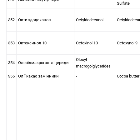
Sulfate
352
Октилдодеканол
Octyldodecanol
Octyldodeca
353
Октоксинол 10
Octoxinol 10
Octoxynol 9
Oleoyl
354
Олеоїлмакроголгліцериди
-
macrogolglycerides
355
Олії какао замінники
-
Cocoa butter