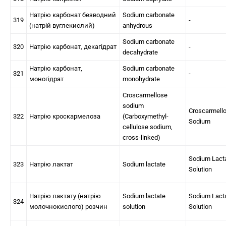
Натрію карбонат безводний
Sodium carbonate
319
-
(натрій вуглекислий)
anhydrous
Sodium carbonate
320
Натрію карбонат, декагідрат
-
decahydrate
Натрію карбонат,
Sodium carbonate
321
-
моногідрат
monohydrate
Croscarmellose
sodium
Croscarmell
322
Натрію кроскармелоза
(Carboxymethyl-
Sodium
cellulose sodium,
cross-linked)
Sodium Lact
323
Натрію лактат
Sodium lactate
Solution
Натрію лактату (натрію
Sodium lactate
Sodium Lact
324
молочнокислого) розчин
solution
Solution