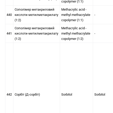
copolymer (1:1)
Сополімер метакриловий
Methacrylic acid -
440
кислоти-метилметакрилату
methyl methacrylate
-
(1:2)
copolymer (1:1)
Сополімер метакриловий
Methacrylic acid -
441
кислоти-метилметакрилату
methyl methacrylate
-
(1:2)
copolymer (1:2)
442
Сорбіт (Д-сорбіт)
Sorbitol
Sorbitol