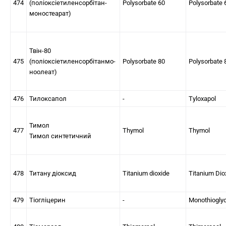
474
(поліоксіетиленсорбітан-
Polysorbate 60
Polysorbate 
моностеарат)
Твін-80
475
(поліоксіетиленсорбітанмо-
Polysorbate 80
Polysorbate 
ноолеат)
476
Тилоксапол
-
Tyloxapol
Тимол
477
Thymol
Thymol
Тимол синтетичний
478
Титану діоксид
Titanium dioxide
Titanium Dio
479
Тіогліцерин
-
Monothioglyc