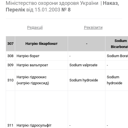
Міністерство охорони здоровя України
|
Наказ,
Перелік
від
15.01.2003
№ 8
Редакції
Реквізити
Sodium
307
Натрію бікарбонат
-
Bicarbona
308
Натрію борат
-
Sodium Bora
309
Натрію вальпроат
Sodium valproate
-
Натрію гідроокис
Sodium
310
Sodium hydroxide
(натрію гідроксид)
hydroxide
311
Натрію гідросульфіт
-
-