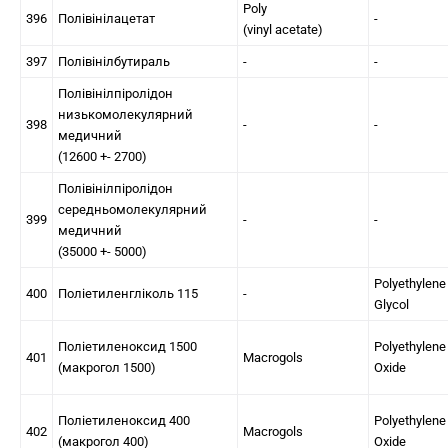
Poly
396
Полівінілацетат
-
(vinyl acetate)
397
Полівінілбутираль
-
-
Полівінілпіролідон
низькомолекулярний
398
-
-
медичний
(12600 +- 2700)
Полівінілпіролідон
середньомолекулярний
399
-
-
медичний
(35000 +- 5000)
Polyethylene
400
Поліетиленгліколь 115
-
Glycol
Поліетиленоксид 1500
Polyethylene
401
Macrogols
(макрогол 1500)
Oxide
Поліетиленоксид 400
Polyethylene
402
Macrogols
(макрогол 400)
Oxide