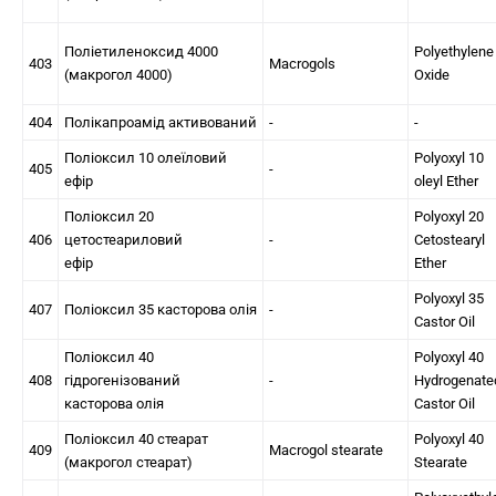
Поліетиленоксид 4000
Polyethylene
403
Macrogols
(макрогол 4000)
Oxide
404
Полікапроамід активований
-
-
Поліоксил 10 олеїловий
Polyoxyl 10
405
-
ефір
oleyl Ether
Поліоксил 20
Polyoxyl 20
406
цетостеариловий
-
Cetostearyl
ефір
Ether
Polyoxyl 35
407
Поліоксил 35 касторова олія
-
Castor Oil
Поліоксил 40
Polyoxyl 40
408
гідрогенізований
-
Hydrogenate
касторова олія
Castor Oil
Поліоксил 40 стеарат
Polyoxyl 40
409
Macrogol stearate
(макрогол стеарат)
Stearate