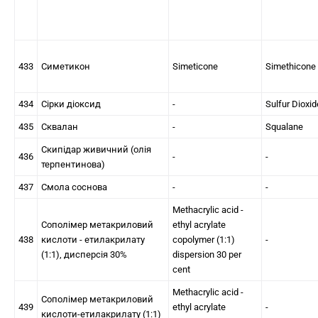
433
Симетикон
Simeticone
Simethicone
434
Сірки діоксид
-
Sulfur Dioxid
435
Сквалан
-
Squalane
Скипідар живичний (олія
436
-
-
терпентинова)
437
Смола соснова
-
-
Methacrylic acid -
Сополімер метакриловий
ethyl acrylate
438
кислоти - етилакрилату
copolymer (1:1)
-
(1:1), дисперсія 30%
dispersion 30 per
cent
Methacrylic acid -
Сополімер метакриловий
439
ethyl acrylate
-
кислоти-етилакрилату (1:1)