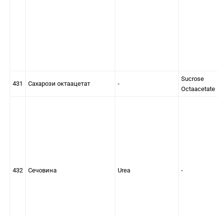
Sucrose
431
Сахарози октаацетат
-
Octaacetate
432
Сечовина
Urea
-