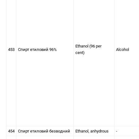
Ethanol (96 per
453
Спирт етиловий 96%
Alcohol
cent)
454
Спирт етиловий безводний
Ethanol, anhydrous
-