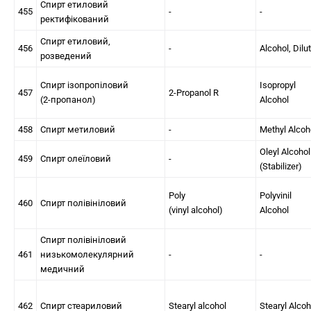
Спирт етиловий
455
-
-
ректифікований
Спирт етиловий,
456
-
Alcohol, Dilu
розведений
Спирт ізопропіловий
Isopropyl
457
2-Propanol R
(2-пропанол)
Alcohol
458
Спирт метиловий
-
Methyl Alcoh
Oleyl Alcohol
459
Спирт олеїловий
-
(Stabilizer)
Poly
Polyvinil
460
Спирт полівініловий
(vinyl alcohol)
Alcohol
Спирт полівініловий
461
низькомолекулярний
-
-
медичний
462
Спирт стеариловий
Stearyl alcohol
Stearyl Alcoh