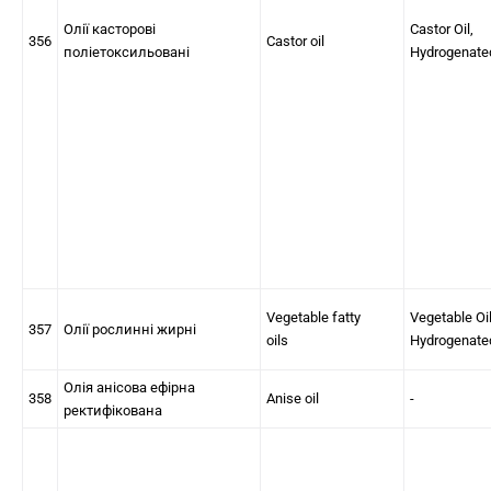
Олії касторові
Castor Oil,
356
Castor oil
поліетоксильовані
Hydrogenate
Vegetable fatty
Vegetable Oil
357
Олії рослинні жирні
oils
Hydrogenate
Олія анісова ефірна
358
Anise oil
-
ректифікована