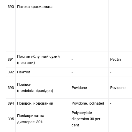
390
Патока крохмальна
-
-
Пектин яблучний сухий
391
-
Pectin
(пектини)
392
Пентол
-
-
Повідон
393
Povidone
Povidone
(полівінілпіролідон)
394
Повідон, йодований
Povidone, iodinated
-
Polyacrylate
Поліакрилатна
395
dispersion 30 per
-
дисперсія 30%
cent