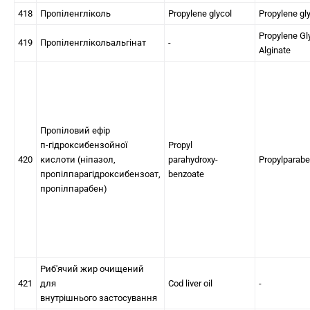
418
Пропіленгліколь
Propylene glycol
Propylene gl
Propylene Gl
419
Пропіленглікольальгінат
-
Alginate
Пропіловий ефір
п-гідроксибензойної
Propyl
420
кислоти (ніпазол,
parahydroxy-
Propylparab
пропілпарагідроксибензоат,
benzoate
пропілпарабен)
Риб'ячий жир очищений
421
для
Cod liver oil
-
внутрішнього застосування