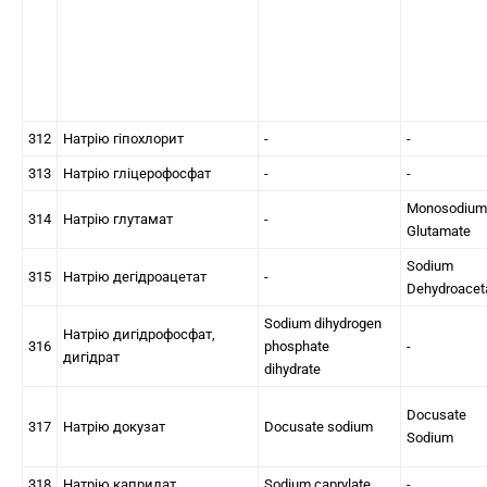
312
Натрію гіпохлорит
-
-
313
Натрію гліцерофосфат
-
-
Monosodium
314
Натрію глутамат
-
Glutamate
Sodium
315
Натрію дегідроацетат
-
Dehydroacet
Sodium dihydrogen
Натрію дигідрофосфат,
316
phosphate
-
дигідрат
dihydrate
Docusate
317
Натрію докузат
Docusate sodium
Sodium
318
Натрію каприлат
Sodium caprylate
-