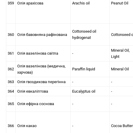
359
Олія арахісова
Arachis oil
Peanut Oil
Cottonseed oil
360
Олія бавовняна рафінована
Cottonseed o
hydrogenat
Mineral Oil,
361
Олія вазелінова світла
-
Light
Олія вазелінова (медична,
362
Paraffin liquid
Mineral Oil
харчова)
363
Олія гвоздикова перегінна
-
-
364
Олія евкаліптова
Eucalyptus oil
-
365
Олія ефірна соснова
-
-
366
Олія какао
-
Cocoa Butter