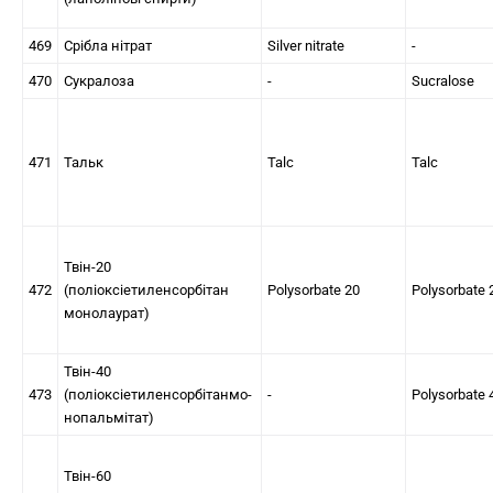
469
Срібла нітрат
Silver nitrate
-
470
Сукралоза
-
Sucralose
471
Тальк
Talc
Talc
Твін-20
472
(поліоксіетиленсорбітан
Polysorbate 20
Polysorbate 
монолаурат)
Твін-40
473
(поліоксіетиленсорбітанмо-
-
Polysorbate 
нопальмітат)
Твін-60