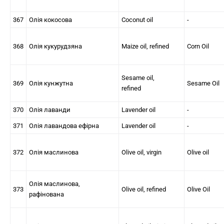
367
Олія кокосова
Coconut oil
-
368
Олія кукурудзяна
Maize oil, refined
Corn Oil
Sesame oil,
369
Олія кунжутна
Sesame Oil
refined
370
Олія лаванди
Lavender oil
-
371
Олія лавандова ефірна
Lavender oil
-
372
Олія маслинова
Olive oil, virgin
Olive oil
Олія маслинова,
373
Olive oil, refined
Olive Oil
рафінована