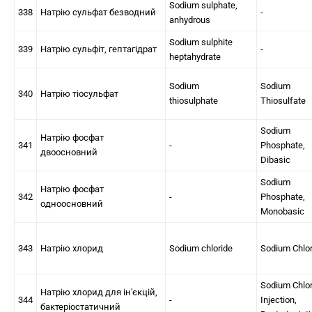
Sodium sulphate,
338
Натрію сульфат безводний
-
anhydrous
Sodium sulphite
339
Натрію сульфіт, гептагідрат
-
heptahydrate
Sodium
Sodium
340
Натрію тіосульфат
thiosulphate
Thiosulfate
Sodium
Натрію фосфат
341
-
Phosphate,
двоосновний
Dibasic
Sodium
Натрію фосфат
342
-
Phosphate,
одноосновний
Monobasic
343
Натрію хлорид
Sodium chloride
Sodium Chlor
Sodium Chlor
Натрію хлорид для ін'єкцій,
344
-
Injection,
бактеріостатичний