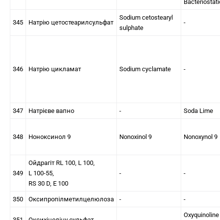
Bacteriostati
Sodium cetostearyl
345
Натрію цетостеарилсульфат
-
sulphate
346
Натрію цикламат
Sodium cyclamate
-
347
Натрієве вапно
-
Soda Lime
348
Ноноксинол 9
Nonoxinol 9
Nonoxynol 9
Ойдрагіт RL 100, L 100,
349
L 100-55,
-
-
RS 30 D, Е 100
350
Оксипропілметилцелюлоза
-
-
Oxyquinoline
351
Оксихіноліну сульфат
-