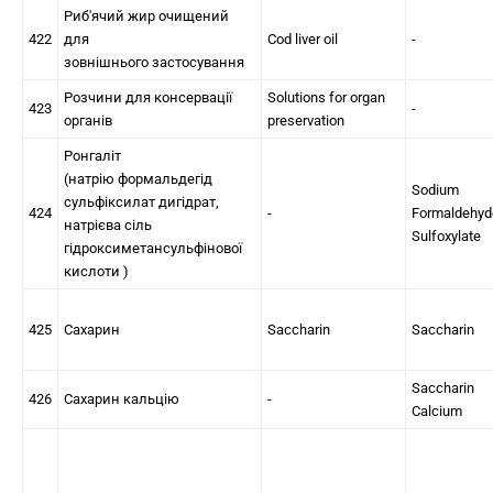
Риб'ячий жир очищений
422
для
Cod liver oil
-
зовнішнього застосування
Розчини для консервації
Solutions for organ
423
-
органів
preservation
Ронгаліт
(натрію формальдегід
Sodium
сульфіксилат дигідрат,
424
-
Formaldehyd
натрієва сіль
Sulfoxylate
гідроксиметансульфінової
кислоти )
425
Сахарин
Saccharin
Saccharin
Saccharin
426
Сахарин кальцію
-
Calcium