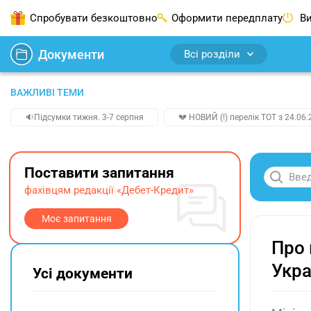
Спробувати безкоштовно
Оформити передплату
Ви
Документи
Всі розділи
ВАЖЛИВІ ТЕМИ
🔉Підсумки тижня. 3-7 серпня
💔 НОВИЙ (!) перелік ТОТ з 24.06.
Поставити запитання
фахівцям редакції «Дебет-Кредит»
Моє запитання
Про 
Укра
Усі документи