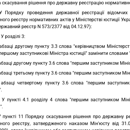
та скасування рішення про державну реєстрацію нормативн
У Порядку проведення державної реєстрації відомчих
ого реєстру нормативних актів у Міністерстві юстиції Укр
ержавний реєстр N 573/2377 від 04.12.97):
 У розділі 3:
 абзаці другому пункту 3.3 слова "керівництвом Міністерст
першому заступникові Міністра юстиції" замінити словами "
 абзаці другому пункту 3.6 слова "першим заступником Мініс
 абзаці третьому пункту 3.6 слова "першим заступником Міні
 абзаці четвертому пункту 3.6 слова "першим заступник
.
. У пункті 4.1 розділу 4 слова "першим заступником Мін
".
У пункті 11 Порядку скасування рішення про державну р
ного реєстру, затвердженого наказом Мін'юсту від 31.