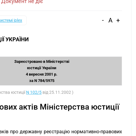
|
Документ не діє
-
A
+
системі iplex
ІЇ УКРАЇНИ
З
Зареєстровано в Міністерстві
юстиції України
4 вересня 2001 р.
за N 784/5975
рства юстиції
N 102/5
від 25.11.2002 )
вих актів Міністерства юстиції
вків про державну реєстрацію нормативно-правових