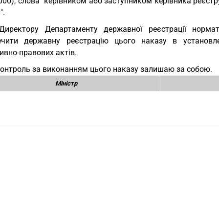
000), слова "керівником або заступником керівника реєст
".
Директору Департаменту державної реєстрації нормат
ечити державну реєстрацію цього наказу в установл
ивно-правових актів.
Контроль за виконанням цього наказу залишаю за собою.
Міністр