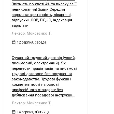
Звітність по квоті 4% та внеску за її
невиконання! Зміни Середня
зарплата: критичність, лікарняні,
відпускні. ЄСВ, ПДФО, індексація
зарплати
Лектор: Мойсеєнко Т.
12 серпня, середа
Сучасний трудовий договір (усний,
письмовий, електронний). Як
перевести працівників на письмові
трудові договори без порушення
законодавства. Трудові функції і
компетентності на основі
професійного стандарту без
дублювання посадової інструкції...
Лектор: Мойсеєнко Т.
14 серпня, пʼятниця