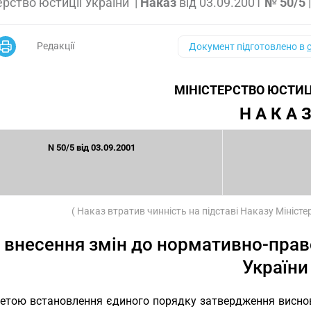
ерство юстиції України
|
Наказ
від
03.09.2001
№ 50/5
Редакції
Документ підготовлено в
МІНІСТЕРСТВО ЮСТИЦ
Н А К А 
N 50/5 від 03.09.2001
( Наказ втратив чинність на підставі Наказу Міністе
 внесення змін до нормативно-право
України
етою встановлення єдиного порядку затвердження висно