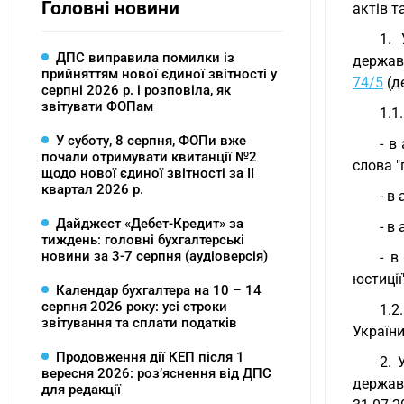
Головні новини
актів 
1. 
ДПС виправила помилки із
державн
прийняттям нової єдиної звітності у
74/5
(д
серпні 2026 р. і розповіла, як
звітувати ФОПам
1.1.
У суботу, 8 серпня, ФОПи вже
- в
почали отримувати квитанції №2
слова "
щодо нової єдиної звітності за ІІ
квартал 2026 р.
- в
Дайджест «Дебет-Кредит» за
- в
тиждень: головні бухгалтерські
новини за 3-7 серпня (аудіоверсія)
- в
юстиції"
Календар бухгалтера на 10 – 14
серпня 2026 року: усі строки
1.2
звітування та сплати податків
України
Продовження дії КЕП після 1
2. 
вересня 2026: розʼяснення від ДПС
держав
для редакції