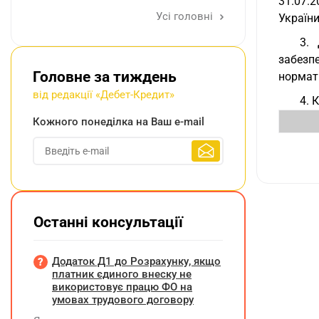
31.07.2
Усі головні
України
3. 
забезп
Головне за тиждень
нормат
від редакції «Дебет-Кредит»
4. 
Кожного понеділка на Ваш e-mail
Останні консультації
Додаток Д1 до Розрахунку, якщо
платник єдиного внеску не
використовує працю ФО на
умовах трудового договору