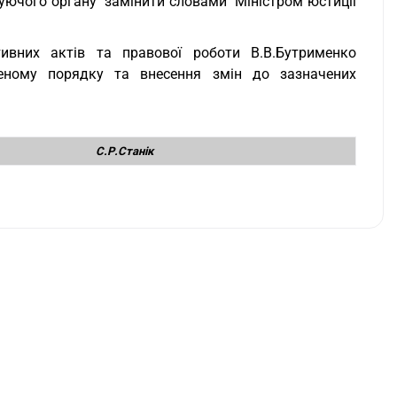
руючого органу" замінити словами "Міністром юстиції
ивних актів та правової роботи В.В.Бутрименко
еному порядку та внесення змін до зазначених
С.Р.Станік