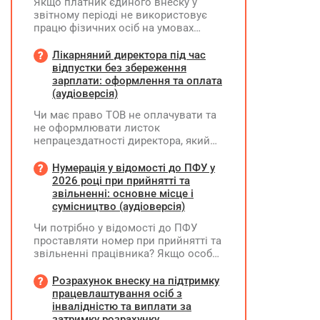
Якщо платник єдиного внеску у
звітному періоді не використовує
працю фізичних осіб на умовах
трудового договору (контракту) або
на інших умовах, передбачених
Лікарняний директора під час
законодавством, Додаток Д1/
відпустки без збереження
Додаток ФІЗ-Д1 за відповідний
зарплати: оформлення та оплата
період не подається
(аудіоверсія)
Чи має право ТОВ не оплачувати та
не оформлювати листок
непрацездатності директора, який
перебуває у відпустці без
збереження заробітної плати під час
Нумерація у відомості до ПФУ у
призупинення діяльності
2026 році при прийнятті та
підприємства?
звільненні: основне місце і
сумісництво (аудіоверсія)
Чи потрібно у відомості до ПФУ
проставляти номер при прийнятті та
звільненні працівника? Якщо особа
одночасно працювала за основним
місцем роботи та за сумісництвом,
Розрахунок внеску на підтримку
чи рахується це як два роботодавці?
працевлаштування осіб з
інвалідністю та виплати за
затримку розрахунку