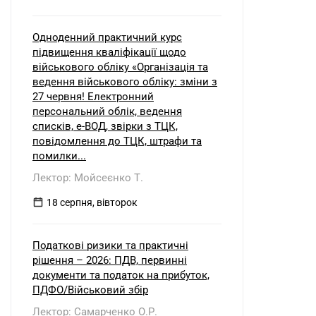
Одноденний практичний курс
підвищення кваліфікації щодо
військового обліку «Організація та
ведення військового обліку: зміни з
27 червня! Електронний
персональний облік, ведення
списків, е-ВОД, звірки з ТЦК,
повідомлення до ТЦК, штрафи та
помилки...
Лектор: Мойсеєнко Т.
18 серпня, вівторок
Податкові ризики та практичні
рішення – 2026: ПДВ, первинні
документи та податок на прибуток,
ПДФО/Військовий збір
Лектор: Самарченко О.Р.