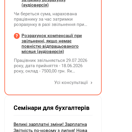
(аудіоверсія)
Чи береться сума, нарахована
працівнику за час затримки
розрахунку в разі звільнення при
обчсиленні середньомісячної
заробітної плати (винагороди), для
Розрахунок компенсації при
розрахунку внеску на підтримку
звільненні, якщо немає
працевлаштування осіб з
повністю відпрацьованого
інвалідністю?
місяця (аудіоверсія)
Працівник звільняється 29.07.2026
року, дата прийняття - 18.06.2026
року, оклад - 7500,00 грн. Як
розрахувати компенсацію трьох
невикористаних днів відпустки при
Усі консультації
звільненні?
Семінари для бухгалтерів
Великі зарплатні зміни! Зарплатна
Звітність по-новому з липня! Нова