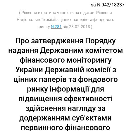
за N 942/18237
( Рішення втратило чинність на підставі Рішення
Національної комісії з цінних паперів та фондового
ринку
N 281
від 28.02.2013 )
Про затвердження Порядку
надання Державним комітетом
фінансового моніторингу
України Державній комісії з
цінних паперів та фондового
ринку інформації для
підвищення ефективності
здійснення нагляду за
додержанням суб'єктами
первинного фінансового