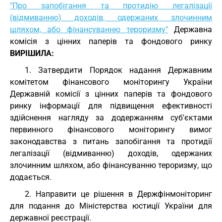
"Про запобігання та протидію легалізації
(відмиванню) доходів, одержаних злочинним
шляхом, або фінансуванню тероризму"
Державна
комісія з цінних паперів та фондового ринку
ВИРІШИЛА:
1. Затвердити Порядок надання Державним
комітетом фінансового моніторингу України
Державній комісії з цінних паперів та фондового
ринку інформації для підвищення ефективності
здійснення нагляду за додержанням суб'єктами
первинного фінансового моніторингу вимог
законодавства з питань запобігання та протидії
легалізації (відмиванню) доходів, одержаних
злочинним шляхом, або фінансуванню тероризму, що
додається.
2. Направити це рішення в Держфінмоніторинг
для подання до Міністерства юстиції України для
державної реєстрації.