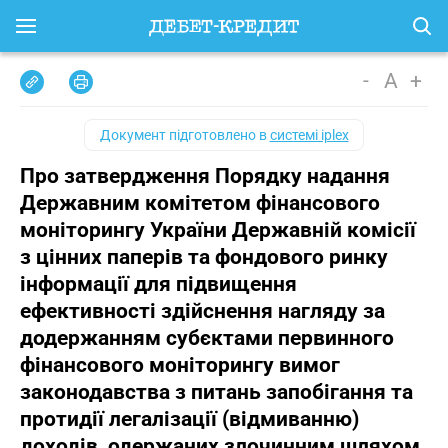
-
A
+
Документ підготовлено в
системі iplex
Про затвердження Порядку надання
Державним комітетом фінансового
моніторингу України Державній комісії
з цінних паперів та фондового ринку
інформації для підвищення
ефективності здійснення нагляду за
додержанням субєктами первинного
фінансового моніторингу вимог
законодавства з питань запобігання та
протидії легалізації (відмиванню)
доходів, одержаних злочинним шляхом,