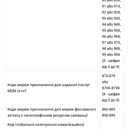
85 або 85Х,
91 або 91Х,
92 або 92Х,
93 або 93Х,
94 або 94Х,
95 або 95Х,
96 або 96Х,
97 або 97Х,
98 або 98Х,
99 або 99Х
(X - цифри
від 0 до 9)
870-879
або
Коди мереж призначення для надання послуг
870Х-879Х
М2М та IoT
(X - цифри
від 0 до 9)
Коди мереж призначення для мереж фіксованого
860-869
зв’язку з негеографічним ресурсом нумерації
890-899
Код глобальної електронної комунікаційної