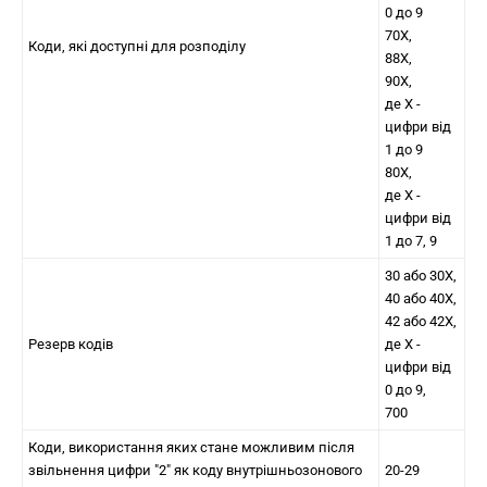
0 до 9
70Х,
Коди, які доступні для розподілу
88Х,
90Х,
де X -
цифри від
1 до 9
80Х,
де X -
цифри від
1 до 7, 9
30 або 30Х,
40 або 40Х,
42 або 42Х,
Резерв кодів
де X -
цифри від
0 до 9,
700
Коди, використання яких стане можливим після
звільнення цифри "2" як коду внутрішньозонового
20-29