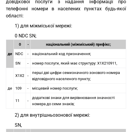
довідкової послуги з надання інформації про
телефонні номери в населених пунктах будь-якої
області:
1) для міжміської мережі:
0 NDC SN;
0
-
національний (міжміський) префікс;
де
NDC
-
національний код призначення;
SN
-
номер послуги, який має структуру: X1X210911,
перші дві цифри семизначного зонового номера
X1X2
-
відповідного населеного пункту;
де
109
-
місцевий номер послуги;
додаткові знаки для вирівнювання значності
11
-
номера до семи знаків;
2) для внутрішньозонової мережі:
SN,