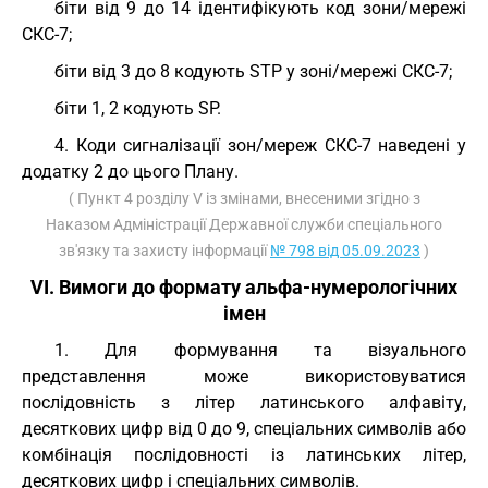
біти від 9 до 14 ідентифікують код зони/мережі
СКС-7;
біти від 3 до 8 кодують STP у зоні/мережі СКС-7;
біти 1, 2 кодують SP.
4. Коди сигналізації зон/мереж СКС-7 наведені у
додатку 2 до цього Плану.
( Пункт 4 розділу V із змінами, внесеними згідно з
Наказом Адміністрації Державної служби спеціального
зв'язку та захисту інформації
№ 798 від 05.09.2023
)
VI. Вимоги до формату альфа-нумерологічних
імен
1. Для формування та візуального
представлення може використовуватися
послідовність з літер латинського алфавіту,
десяткових цифр від 0 до 9, спеціальних символів або
комбінація послідовності із латинських літер,
десяткових цифр і спеціальних символів.