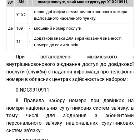
де
SN
-
номер послуги, який має структуру: X1X210911,
перші дві цифри семизначного зонового номера
X1X2
-
відповідного населеного пункту;
де
109
-
місцевий номер послуги;
додаткові знаки для вирівнювання значності
11
-
номера до семи знаків.
При встановленні міжміського і
внутрішньозонового з’єднання доступ до довідкової
послуги (служби) з надання інформації про телефонні
номери в обласних центрах здійснюється набором:
0 NDC9910911.
8. Правила набору номера при дзвінках на
номери національних супутникових систем зв’язку, в
тому числі для з’єднання з абонентами
персонального зв’язку національних супутникових
систем зв’язку: