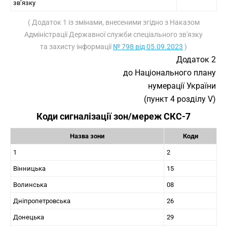
зв’язку
( Додаток 1 із змінами, внесеними згідно з Наказом
Адміністрації Державної служби спеціального зв'язку
та захисту інформації
№ 798 від 05.09.2023
)
Додаток 2
до Національного плану
нумерації України
(пункт 4 розділу V)
Коди сигналізації зон/мереж СКС-7
Назва зони
Коди
1
2
Вінницька
15
Волинська
08
Дніпропетровська
26
Донецька
29