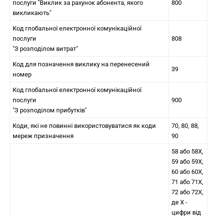
послуги "Виклик за рахунок абонента, якого
800
викликають"
Код глобальної електронної комунікаційної
послуги
808
"З розподілом витрат"
Код для позначення виклику на перенесений
39
номер
Код глобальної електронної комунікаційної
послуги
900
"З розподілом прибутків"
Коди, які не повинні використовуватися як коди
70, 80, 88,
мереж призначення
90
58 або 58Х,
59 або 59Х,
60 або 60Х,
71 або 71Х,
72 або 72Х,
де X -
цифри від