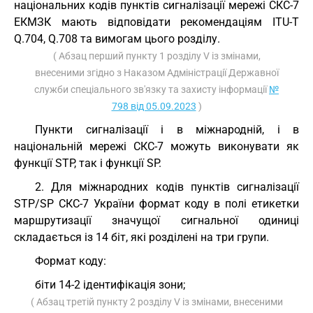
національних кодів пунктів сигналізації мережі СКС-7
ЕКМЗК мають відповідати рекомендаціям ІТU-T
Q.704, Q.708 та вимогам цього розділу.
( Абзац перший пункту 1 розділу V із змінами,
внесеними згідно з Наказом Адміністрації Державної
служби спеціального зв'язку та захисту інформації
№
798 від 05.09.2023
)
Пункти сигналізації і в міжнародній, і в
національній мережі СКС-7 можуть виконувати як
функції STP, так і функції SP.
2. Для міжнародних кодів пунктів сигналізації
STP/SP СКС-7 України формат коду в полі етикетки
маршрутизації значущої сигнальної одиниці
складається із 14 біт, які розділені на три групи.
Формат коду:
біти 14-2 ідентифікація зони;
( Абзац третій пункту 2 розділу V із змінами, внесеними