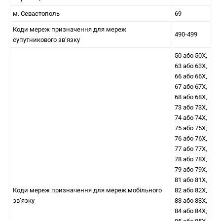
м. Севастополь
69
Коди мереж призначення для мереж
490-499
супутникового зв’язку
50 або 50Х,
63 або 63Х,
66 або 66Х,
67 або 67Х,
68 або 68Х,
73 або 73Х,
74 або 74Х,
75 або 75Х,
76 або 76Х,
77 або 77Х,
78 або 78Х,
79 або 79Х,
81 або 81Х,
Коди мереж призначення для мереж мобільного
82 або 82Х,
зв’язку
83 або 83Х,
84 або 84Х,