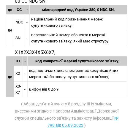
00 СС NDC SN,
де
CC
-
міжнародний код України 380; 0 NDC SN,
національний код призначення мереж
NDC
-
супутникового зв’язку;
де
персональний номер абонента в мережі
SN
-
супутникового зв’язку, який має структуру:
X1X2X3X4X5X6X7,
X1
-
код конкретної мережі супутникового зв’язку;
код постачальника електронних комунікаційних
X2
-
де
мереж та/або послуг супутникового зв’язку;
Х3-
-
цифри від 0 до 9.
Х7
( Абзац дев'ятий пункту 8 розділу III із змінами,
внесеними згідно з Наказом Адміністрації Державної
служби спеціального зв'язку та захисту інформації
№
798 від 05.09.2023
)