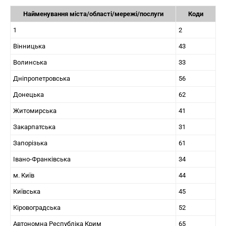
Найменування міста/області/мережі/послуги
Коди
1
2
Вінницька
43
Волинська
33
Дніпропетровська
56
Донецька
62
Житомирська
41
Закарпатська
31
Запорізька
61
Івано-Франківська
34
м. Київ
44
Київська
45
Кіровоградська
52
Автономна Республіка Крим
65