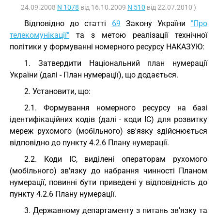
24.09.2008
N 1078
від 16.10.2009
N 510
від 22.07.2010 )
Відповідно до статті
69
Закону України
"Про
телекомунікації"
та з метою реалізації технічної
політики у формуванні номерного ресурсу НАКАЗУЮ:
1. Затвердити Національний план нумерації
України (далі - План нумерації), що додається.
2. Установити, що:
2.1. Формування номерного ресурсу на базі
ідентифікаційних кодів (далі - коди IC) для розвитку
мереж рухомого (мобільного) зв'язку здійснюється
відповідно до пункту 4.2.6 Плану нумерації.
2.2. Коди IC, виділені операторам рухомого
(мобільного) зв'язку до набрання чинності Планом
нумерації, повинні бути приведені у відповідність до
пункту 4.2.6 Плану нумерації.
3. Державному департаменту з питань зв'язку та