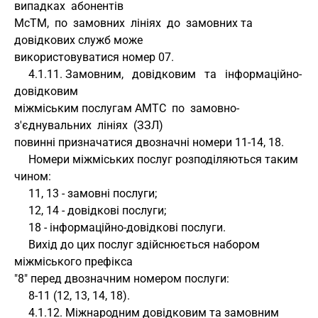
випадках  абонентів 
МсТМ,  по  замовних  лініях  до  замовних та 
довідкових служб може 
використовуватися номер 07.
     4.1.11. Замовним,   довідковим   та   інформаційно-
довідковим 
міжміським послугам АМТС  по  замовно-
з'єднувальних  лініях  (ЗЗЛ) 
повинні призначатися двозначні номери 11-14, 18.
     Номери міжміських послуг розподіляються таким 
чином:
     11, 13 - замовні послуги;
     12, 14 - довідкові послуги;
     18 - інформаційно-довідкові послуги.
     Вихід до цих послуг здійснюється набором 
міжміського префікса 
"8" перед двозначним номером послуги:
     8-11 (12, 13, 14, 18).
     4.1.12. Міжнародним довідковим та замовним  