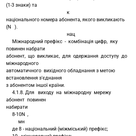
(1-3 знаки) та 
                                                  к 
національного номера абонента, якого викликають 
(N   ). 
                                                  нац
     Міжнародний префікс  -  комбінація цифр,  яку 
повинен набрати 
абонент,  що  викликає,  для  одержання  доступу  до  
міжнародного 
автоматичного  вихідного обладнання з метою 
встановлення з'єднання 
з абонентом іншої країни.
     4.1.8. Для   виходу  на  міжнародну  мережу  
абонент  повинен 
набирати
     8-10N  , 
          мн
     де 8 - національний (міжміський) префікс;