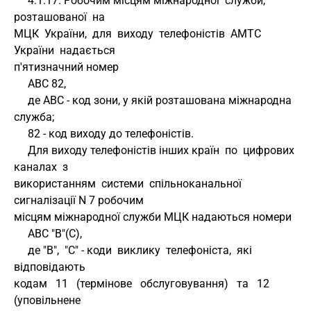
     4.1.17. Робочим місцям міжнародної  служби,  
розташованої  на 
МЦК  України,  для  виходу  телефоністів  АМТС  
України  надається 
п'ятизначний номер
     АВС 82,
     де АВС - код зони, у якій розташована міжнародна 
служба;
     82 - код виходу до телефоністів.
     Для виходу телефоністів інших країн  по  цифрових  
каналах  з 
використанням  системи  спільноканальної  
сигналізації N 7 робочим 
місцям міжнародної служби МЦК надаються номери
     АВС "В"(С),
     де "В",  "С" - коди  виклику  телефоніста,  які  
відповідають 
кодам   11   (термінове   обслуговування)   та   12   
(уповільнене 