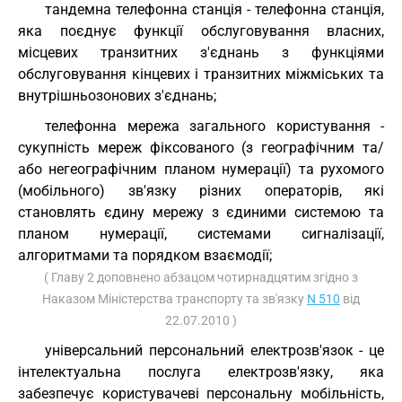
тандемна телефонна станція - телефонна станція,
яка поєднує функції обслуговування власних,
місцевих транзитних з'єднань з функціями
обслуговування кінцевих і транзитних міжміських та
внутрішньозонових з'єднань;
телефонна мережа загального користування -
сукупність мереж фіксованого (з географічним та/
або негеографічним планом нумерації) та рухомого
(мобільного) зв'язку різних операторів, які
становлять єдину мережу з єдиними системою та
планом нумерації, системами сигналізації,
алгоритмами та порядком взаємодії;
( Главу 2 доповнено абзацом чотирнадцятим згідно з
Наказом Міністерства транспорту та зв'язку
N 510
від
22.07.2010 )
універсальний персональний електрозв'язок - це
інтелектуальна послуга електрозв'язку, яка
забезпечує користувачеві персональну мобільність,