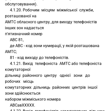
обслуговування).
     4.1.20. Робочим  місцям  міжміської  служби,  
розташованої на 
АМТС обласного центру, для виходу телефоністів 
інших зон надається 
п'ятизначний номер
     АВС 81,
     де АВС - код зони нумерації, у якій розташована 
АМТС;
     81 - код виходу до телефоністів.
     4.1.21. Вихід  телефоніста  АМТС або телефоніста 
комутаторної 
дільниці  районного  центру   однієї   зони   до   
робочих   місць 
комутаторних  дільниць  районних  центрів  іншої 
зони здійснюється 
набором міжміського номера
     АВСавXXXXX.