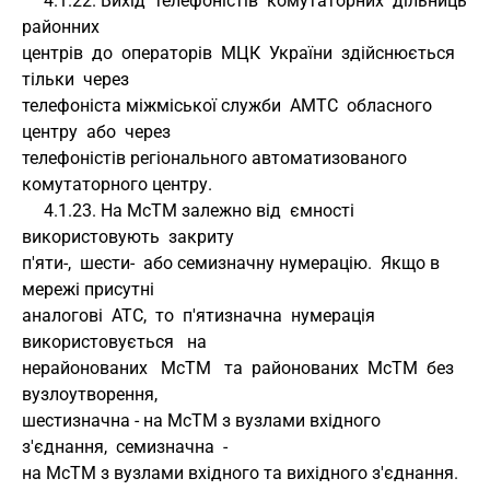
     4.1.22. Вихід  телефоністів  комутаторних  дільниць  
районних 
центрів  до  операторів  МЦК  України  здійснюється  
тільки  через 
телефоніста міжміської служби  АМТС  обласного  
центру  або  через 
телефоністів регіонального автоматизованого 
комутаторного центру.
     4.1.23. На МсТМ залежно від  ємності  
використовують  закриту 
п'яти-,  шести-  або семизначну нумерацію.  Якщо в 
мережі присутні 
аналогові  АТС,  то  п'ятизначна  нумерація  
використовується   на 
нерайонованих   МсТМ   та  районованих  МсТМ  без  
вузлоутворення, 
шестизначна - на МсТМ з вузлами вхідного 
з'єднання,  семизначна  - 
на МсТМ з вузлами вхідного та вихідного з'єднання.