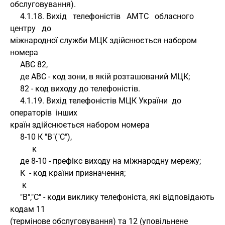
обслуговування).
     4.1.18. Вихід   телефоністів   АМТС   обласного   
центру   до 
міжнародної служби МЦК здійснюється набором 
номера
     АВС 82,
     де АВС - код зони, в якій розташований МЦК;
     82 - код виходу до телефоністів.
     4.1.19. Вихід телефоністів МЦК України  до  
операторів  інших 
країн здійснюється набором номера
     8-10 К "В"("С"), 
           к
     де 8-10 - префікс виходу на міжнародну мережу;
     К  - код країни призначення;
      к
     "В","С" - коди виклику телефоніста, які відповідають 
кодам 11 
(термінове обслуговування) та 12 (уповільнене 