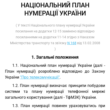
НАЦІОНАЛЬНИЙ ПЛАН
НУМЕРАЦІЇ УКРАЇНИ
( У тексті Національного плану нумерації України
посилання на додатки 12-15 замінено відповідно
посиланнями на додатки 11-14 згідно з Наказом
Міністерства транспорту та зв'язку
N 168
від 13.02.2008
)
1. Загальні положення
1.1. Національний план нумерації України (далі -
План нумерації) розроблено відповідно до Закону
України
"Про телекомунікації"
.
1.2. План нумерації визначає принципи побудови
системи та плану нумерації телефонної мережі
загального користування (далі - ТфМЗК) України.
1.3. План нумерації повинен ураховуватись при