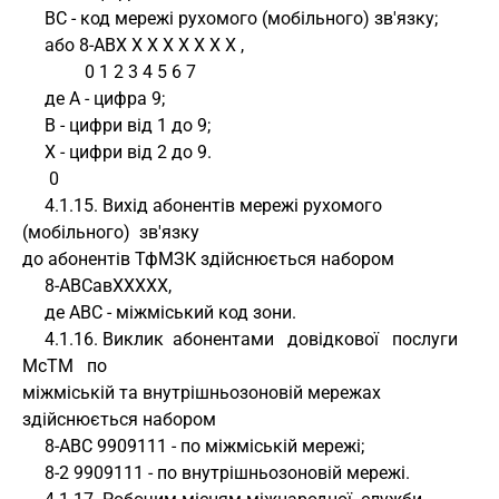
     ВС - код мережі рухомого (мобільного) зв'язку;
     або 8-АВX X X X X X X X , 
              0 1 2 3 4 5 6 7
     де А - цифра 9;
     В - цифри від 1 до 9;
     X - цифри від 2 до 9.
      0
     4.1.15. Вихід абонентів мережі рухомого 
(мобільного)  зв'язку 
до абонентів ТфМЗК здійснюється набором
     8-АВСавXXXXX,
     де АВС - міжміський код зони.
     4.1.16. Виклик  абонентами   довідкової   послуги   
МсТМ   по 
міжміській та внутрішньозоновій мережах 
здійснюється набором
     8-АВС 9909111 - по міжміській мережі;
     8-2 9909111 - по внутрішньозоновій мережі.