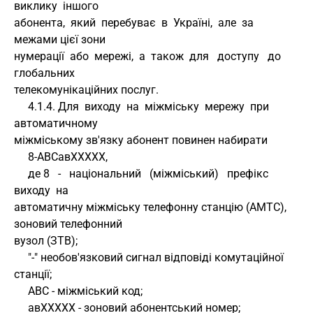
виклику  іншого 
абонента,  який  перебуває  в  Україні,  але  за  
межами цієї зони 
нумерації  або  мережі,  а  також  для   доступу   до   
глобальних 
телекомунікаційних послуг.
     4.1.4. Для  виходу  на  міжміську  мережу  при  
автоматичному 
міжміському зв'язку абонент повинен набирати
     8-АВСавXXXXX,
     де 8   -   національний   (міжміський)   префікс   
виходу  на 
автоматичну міжміську телефонну станцію (АМТС), 
зоновий телефонний 
вузол (ЗТВ);
     "-" необов'язковий сигнал відповіді комутаційної 
станції;
     АВС - міжміський код;
     авXXXXX - зоновий абонентський номер;