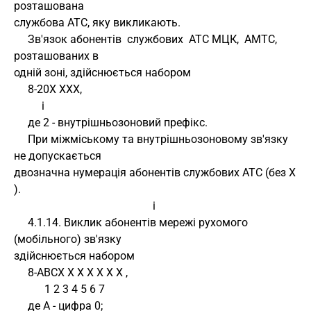
розташована 
службова АТС, яку викликають.
     Зв'язок абонентів  службових  АТС МЦК,  АМТС,  
розташованих в 
одній зоні, здійснюється набором
     8-20X XXX, 
          і
     де 2 - внутрішньозоновий префікс.
     При міжміському та внутрішньозоновому зв'язку 
не допускається 
двозначна нумерація абонентів службових АТС (без X 
). 
                                                  і
     4.1.14. Виклик абонентів мережі рухомого 
(мобільного) зв'язку 
здійснюється набором
     8-АВСX X X X X X X , 
           1 2 3 4 5 6 7
     де А - цифра 0;