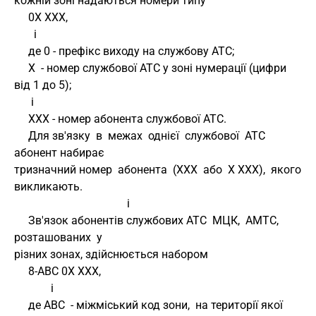
кожній зоні надаються номери типу
     0X XXX, 
       і
     де 0 - префікс виходу на службову АТС;
     X  - номер службової АТС у зоні нумерації (цифри 
від 1 до 5);
      і
     XXX - номер абонента службової АТС.
     Для зв'язку  в  межах  однієї  службової  АТС 
абонент набирає 
тризначний номер  абонента  (XXX  або  X XXX),  якого  
викликають. 
                                        і
     Зв'язок абонентів службових АТС  МЦК,  АМТС,  
розташованих  у 
різних зонах, здійснюється набором
     8-АВС 0X XXX, 
             і
     де АВС  - міжміський код зони,  на території якої 