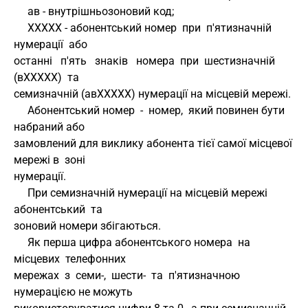
     ав - внутрішньозоновий код;
     XXXXX - абонентський номер  при  п'ятизначній  
нумерації  або 
останні   п'ять   знаків   номера  при  шестизначній  
(вXXXXX)  та 
семизначній (авXXXXX) нумерації на місцевій мережі.
     Абонентський номер  -  номер,  який повинен бути 
набраний або 
замовлений для виклику абонента тієї самої місцевої 
мережі в  зоні 
нумерації.
     При семизначній нумерації на місцевій мережі 
абонентський  та 
зоновий номери збігаються.
     Як перша цифра абонентського номера  на  
місцевих  телефонних 
мережах  з  семи-,  шести-  та  п'ятизначною  
нумерацією не можуть 