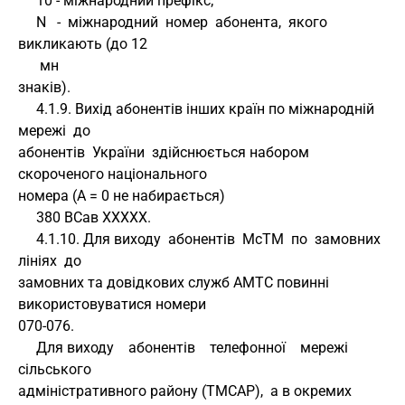
     10 - міжнародний префікс;
     N   -  міжнародний  номер  абонента,  якого 
викликають (до 12
      мн 
знаків). 
     4.1.9. Вихід абонентів інших країн по міжнародній  
мережі  до 
абонентів  України  здійснюється набором 
скороченого національного 
номера (А = 0 не набирається)
     380 ВСав XXXXX.
     4.1.10. Для виходу  абонентів  МсТМ  по  замовних  
лініях  до 
замовних та довідкових служб АМТС повинні 
використовуватися номери 
070-076.
     Для виходу    абонентів    телефонної    мережі    
сільського 
адміністративного району (ТМСАР),  а в окремих 