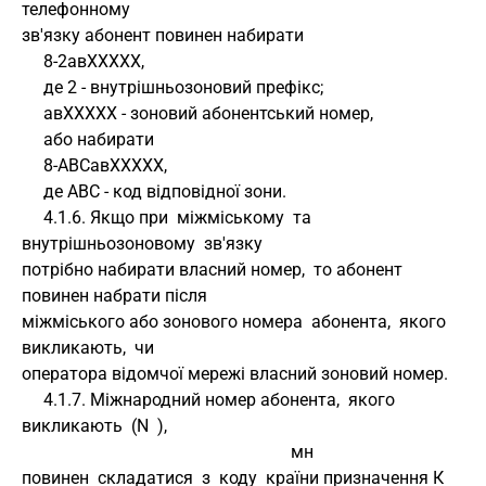
телефонному 
зв'язку абонент повинен набирати
     8-2авXXXXX,
     де 2 - внутрішньозоновий префікс;
     авXXXXX - зоновий абонентський номер,
     або набирати
     8-АВСавXXXXX,
     де АВС - код відповідної зони.
     4.1.6. Якщо при  міжміському  та  
внутрішньозоновому  зв'язку 
потрібно набирати власний номер,  то абонент 
повинен набрати після 
міжміського або зонового номера  абонента,  якого  
викликають,  чи 
оператора відомчої мережі власний зоновий номер.
     4.1.7. Міжнародний номер абонента,  якого  
викликають  (N  ), 
                                                              мн 
повинен  складатися  з  коду  країни призначення К  