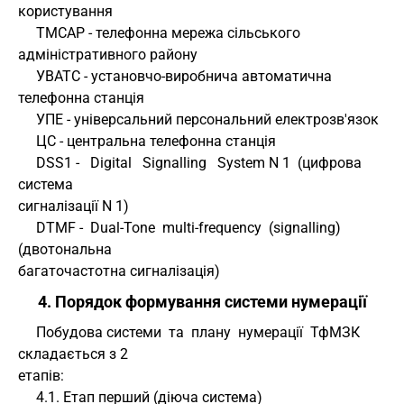
користування
     ТМСАР - телефонна мережа сільського 
адміністративного району
     УВАТС - установчо-виробнича автоматична 
телефонна станція
     УПЕ - універсальний персональний електрозв'язок
     ЦС - центральна телефонна станція
     DSS1 -   Digital   Signalling   System N 1  (цифрова  
система 
сигналізації N 1)
     DTMF -  Dual-Tone  multi-frequency  (signalling) 
(двотональна 
багаточастотна сигналізація) 
4. Порядок формування системи нумерації
     Побудова системи  та  плану  нумерації  ТфМЗК 
складається з 2 
етапів: 
     4.1. Етап перший (діюча система)