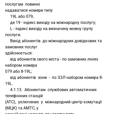
послугам  повинні 
надаватися номери типу
     19L або 079,
     де 19 - індекс виходу на міжнародну послугу;
     L - індекс виходу на визначену мовну групу 
послуги.
     Вихід абонентів  до міжнародних довідкових та 
замовних послуг 
здійснюється:
     від абонентів свого міста - по замовних лініях 
набором номера 
079 або 8-19L;
     від абонентів  зони  -  по ЗЗЛ набором номера 8-
19L.
     4.1.13.  Абонентам  службових автоматичних 
телефонних станцій 
(АТС),  уключених  у  міжнародний центр комутації 
(МЦК) та АМТС, у 