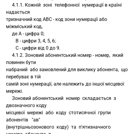
     4.1.1. Кожній  зоні  телефонної  нумерації в країні 
надається 
тризначний код АВС - код зони нумерації або 
міжміський код,
     де А - цифра 0; 
        В - цифри 3, 4, 5, 6; 
        С - цифри від 0 до 9.
     4.1.2. Зоновий абонентський номер - номер,  який 
повинен бути 
набраний  або замовлений для виклику абонента,  що 
перебуває в тій 
самій зоні нумерації, але належить до іншої місцевої 
мережі.
     Зоновий абонентський  номер  складається  з  
двозначного коду 
місцевої  мережі  або  коду  стотисячної  групи   
абонентів   "ав" 
(внутрішньозонового  коду)  та  п'ятизначного  