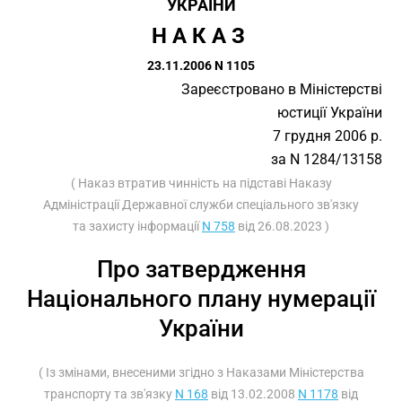
УКРАЇНИ
Н А К А З 
23.11.2006 N 1105
Зареєстровано в Міністерстві
юстиції України
7 грудня 2006 р.
за N 1284/13158
( Наказ втратив чинність на підставі Наказу
Адміністрації Державної служби спеціального зв'язку
та захисту інформації
N 758
від 26.08.2023 )
Про затвердження
Національного плану нумерації
України
( Із змінами, внесеними згідно з Наказами Міністерства
транспорту та зв'язку
N 168
від 13.02.2008
N 1178
від