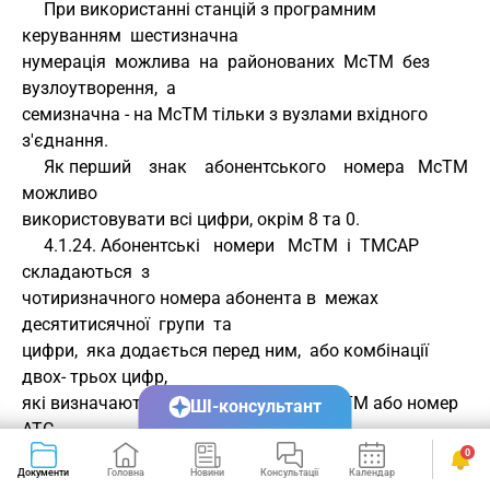
     При використанні станцій з програмним 
керуванням  шестизначна 
нумерація  можлива  на  районованих  МсТМ  без  
вузлоутворення,  а 
семизначна - на МсТМ тільки з вузлами вхідного 
з'єднання.
     Як перший    знак    абонентського    номера   МсТМ   
можливо 
використовувати всі цифри, окрім 8 та 0.
     4.1.24. Абонентські   номери   МсТМ  і  ТМСАР  
складаються  з 
чотиризначного номера абонента в  межах  
десятитисячної  групи  та 
цифри,  яка додається перед ним,  або комбінації 
двох- трьох цифр, 
які визначають номер цієї групи на МсТМ або номер 
ШІ-консультант
АТС.
     4.1.25. Крім закритої нумерації однакової 
0
Документи
Головна
Новини
Консультації
Календар
Сервіси
значності,  на МсТМ 