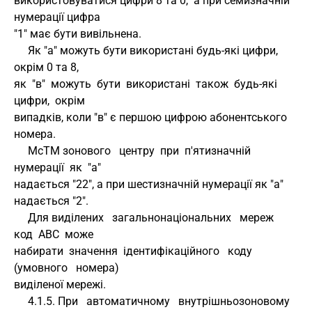
використовуватися цифри 8 та 0,  а при семизначній 
нумерації цифра 
"1" має бути вивільнена.
     Як "а" можуть бути використані будь-які цифри,  
окрім 0 та 8, 
як  "в"  можуть  бути  використані  також  будь-які  
цифри,  окрім 
випадків, коли "в" є першою цифрою абонентського 
номера.
     МсТМ зонового   центру  при  п'ятизначній  
нумерації  як  "а" 
надається "22", а при шестизначній нумерації як "а" 
надається "2".
     Для виділених   загальнонаціональних   мереж   
код  АВС  може 
набирати  значення  ідентифікаційного   коду   
(умовного   номера) 
виділеної мережі.
     4.1.5. При   автоматичному   внутрішньозоновому   