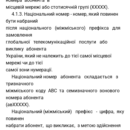
номера  абонента  в 
місцевій мережі або стотисячній групі (XXXXX).
     4.1.3. Національний номер - номер, який повинен 
бути набраний 
після  національного   (міжміського)   префікса   для   
замовлення 
глобальної   телекомунікаційної   послуги   або  
виклику  абонента 
України, який не належить до тієї самої місцевої 
мережі чи до тієї 
самої зони нумерації.
     Національний номер   абонента   складається   з   
тризначного 
міжміського  коду  АВС  та  семизначного  зонового 
номера абонента 
(авXXXXX).
     Національний (міжміський)   префікс   -  цифра,  яку  
повинен 
набрати абонент,  що викликає,  з метою здійснення 