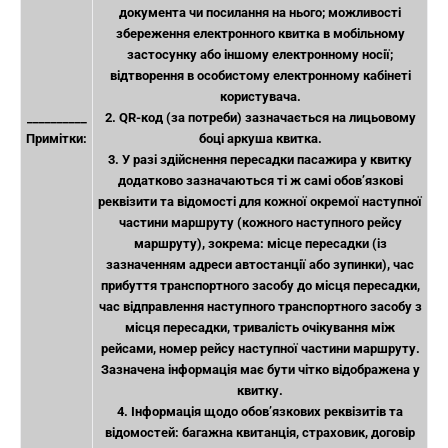
документа чи посилання на нього; можливості
збереження електронного квитка в мобільному
застосунку або іншому електронному носії;
відтворення в особистому електронному кабінеті
користувача.
__________
2. QR-код (за потреби) зазначається на лицьовому
Примітки:
боці аркуша квитка.
3. У разі здійснення пересадки пасажира у квитку
додатково зазначаються ті ж самі обов’язкові
реквізити та відомості для кожної окремої наступної
частини маршруту (кожного наступного рейсу
маршруту), зокрема: місце пересадки (із
зазначенням адреси автостанції або зупинки), час
прибуття транспортного засобу до місця пересадки,
час відправлення наступного транспортного засобу з
місця пересадки, тривалість очікування між
рейсами, номер рейсу наступної частини маршруту.
Зазначена інформація має бути чітко відображена у
квитку.
4. Інформація щодо обов’язкових реквізитів та
відомостей: багажна квитанція, страховик, договір