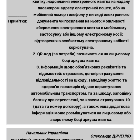
квитку; надсилання електронного квитка на надану
пасажиром адресу електронної пошти, або на
__________
мобільний номер телефону у вигляді електронного
Примітки:
документа чи посилання на нього; можливості
збереження електронного квитка в мобільному
застосунку або іншому електронному носії;
відтворення в особистому електронному кабінеті
користувача.
2. QR-код (за потреби) зазначається на лицьовому
боці аркуша квитка.
3. Інформація щодо обов’язкових реквізитів та
відомостей: страховик, договір страхування
відповідальності за шкоду, заподіяну життю та
здоров’ю пасажирів під час користування
автомобільним транспортом, та за шкоду, заподіяну
багажу при перевезенні, за класом страхування 10
(дата та номер договору), а також інша додаткова
інформація може розміщуватися на лицьовому або
зворотному боці аркуша квитка.
Начальник Управління
Олександр ДЯЧЕНКО
внутрішніх автомобільних перевезень