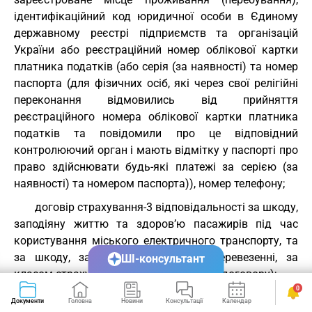
ідентифікаційний код юридичної особи в Єдиному
державному реєстрі підприємств та організацій
України або реєстраційний номер облікової картки
платника податків (або серія (за наявності) та номер
паспорта (для фізичних осіб, які через свої релігійні
переконання відмовились від прийняття
реєстраційного номера облікової картки платника
податків та повідомили про це відповідний
контролюючий орган і мають відмітку у паспорті про
право здійснювати будь-які платежі за серією (за
наявності) та номером паспорта)), номер телефону;
договір страхування-3 відповідальності за шкоду,
заподіяну життю та здоров’ю пасажирів під час
користування міського електричного транспорту, та
за шкоду, заподіяну багажу при перевезенні, за
ШІ-консультант
класом страхування 10 (дата та номер договору);
0
страховика-3 (найменування, місцезнаходження,
Документи
Головна
Новини
Консультації
Календар
Сервіси