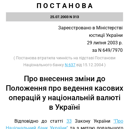
П О С Т А Н О В А
25.07.2003 N 313
Зареєстровано в Міністерстві
юстиції України
29 липня 2003 р.
за N 649/7970
( Постанова втратила чинність на підставі Постанови
Національного банку
N 637
від 15.12.2004 )
Про внесення зміни до
Положення про ведення касових
операцій у національній валюті
в Україні
Відповідно до статті
33
Закону України
"Про
Національний банк України"
та з метою подальшого