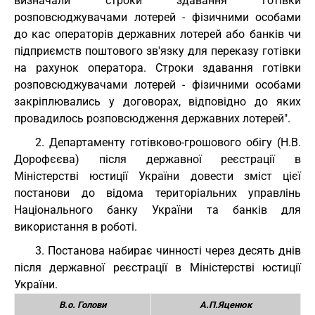
визначали строки здавання готівки
розповсюджувачами лотерей - фізичними особами
до кас операторів державних лотерей або банків чи
підприємств поштового зв'язку для переказу готівки
на рахунок оператора. Строки здавання готівки
розповсюджувачами лотерей - фізичними особами
закріплювались у договорах, відповідно до яких
провадилось розповсюдження державних лотерей".
2. Департаменту готівково-грошового обігу (Н.В.
Дорофєєва) після державної реєстрації в
Міністерстві юстиції України довести зміст цієї
постанови до відома територіальних управлінь
Національного банку України та банків для
використання в роботі.
3. Постанова набирає чинності через десять днів
після державної реєстрації в Міністерстві юстиції
України.
В.о. Голови
А.П.Яценюк