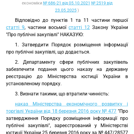
економіки
№ 686-21 від 05.10.2021
№ 2519 від
23.05.2025
)
Відповідно до пунктів 1 та 11 частини першої
статті 9
, частини восьмої
статті 12
Закону України
"Про публічні закупівлі" НАКАЗУЮ:
1. Затвердити Порядок розміщення інформації
про публічні закупівлі, що додається.
2. Департаменту сфери публічних закупівель
забезпечити подання цього наказу на державну
реєстрацію до Міністерства юстиції України в
установленому порядку.
3. Визнати такими, що втратили чинність:
наказ Міністерства економічного розвитку і
торгівлі України від 18 березня 2016 року № 477
"Про
затвердження Порядку розміщення інформації про
публічні закупівлі", зареєстрований у Міністерстві
юстиції України 25 березня 2016 року за № 447/28577