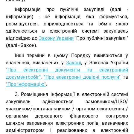
інформація про публічні закупівлі (далі -
інформація) - це інформація, яка формується,
розміщується, оприлюднюється та обмін якою
здійснюється в електронній системі закупівель
відповідно до
Закону України
"Про публічні закупівлі"
(далі - Закон).
Інші терміни в цьому Порядку вживаються у
значеннях, визначених у
Законі
, у Законах України
"Про електронні документи та електронний
документообіг"
,
"Про електронні довірчі послуги"
та
"Про інформацію"
.
3. Розміщення інформації в електронній системі
закупівель здійснюється замовником/ЦЗО/
учасником/постачальником / органом оскарження /
органами державного фінансового контролю
шляхом заповнення електронних полів, визначених
адміністратором і реалізованих в електронній