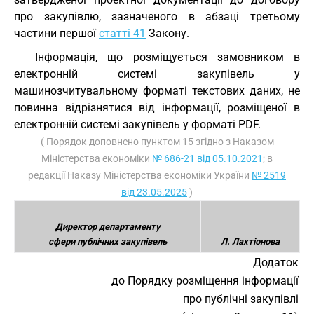
про закупівлю, зазначеного в абзаці третьому
частини першої
статті 41
Закону.
Інформація, що розміщується замовником в
електронній системі закупівель у
машинозчитувальному форматі текстових даних, не
повинна відрізнятися від інформації, розміщеної в
електронній системі закупівель у форматі PDF.
( Порядок доповнено пунктом 15 згідно з Наказом
Міністерства економіки
№ 686-21 від 05.10.2021
; в
редакції Наказу Міністерства економіки України
№ 2519
від 23.05.2025
)
Директор департаменту
сфери публічних закупівель
Л. Лахтіонова
Додаток
до Порядку розміщення інформації
про публічні закупівлі