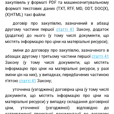
закупівель у форматі PDF та машинозчитувальному
форматі текстових даних (TXT, RTF, MD, ODT, DOC(X),
(X)HTML) такі файли:
договір про закупівлю, зазначений в абзаці
другому частини першої
статті 41
Закону, додаток
(додатки) до нього (у тому числі документи, що
містять інформацію про ціни на матеріальні ресурси);
зміни до договору про закупівлю, зазначеного в
абзацах другому і третьому частини першої
статті 41
Закону (у тому числі документи, що містять
інформацію про ціни на матеріальні ресурси, у разі
зміни цін на них), у випадках, передбачених частиною
п’ятою
статті 41
Закону;
уточнена (узгоджена) договірна ціна (у тому числі
документи, що містять інформацію про ціни на
матеріальні ресурси) у випадку складання договірної
ціни, уточненої (узгодженої) відповідно до
затвердженої проектної документації до договору