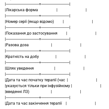
|----------------------------------+-----------------------------| 
|Лікарська форма                   |                             | 
|----------------------------------+-----------------------------| 
|Номер серії (якщо відомо)         |                             | 
|----------------------------------+-----------------------------| 
|Показання до застосування         |                             | 
|----------------------------------+-----------------------------| 
|Разова доза                       |                             | 
|----------------------------------+-----------------------------| 
|Кратність на добу                 |                             | 
|----------------------------------+-----------------------------| 
|Шлях уведення                     |                             | 
|----------------------------------+-----------------------------| 
|Дата та час початку терапії (час  |                             | 
|указується тільки при інфузійному |                             | 
|введенні ЛЗ)                      |                             | 
|----------------------------------+-----------------------------| 
|Дата та час закінчення терапії    |                             | 