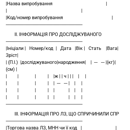
|Назва випробування                                              | 
|                                                                | 
|Код/номер випробування                                          | 
------------------------------------------------------------------ 
II. ІНФОРМАЦІЯ ПРО ДОСЛІДЖУВАНОГО
------------------------------------------------------------------ 
|Ініціали |   Номер/код  |   Дата   |Вік |   Стать    |Вага|
Зріст| 
| (П.І.)  |досліджуваного|народження|    |  ---   --- |(кг)|
(см) | 
|         |              |          |    |ж | | ч | | |    |     | 
|         |              |          |    |  ---   --- |    |     | 
|         |              |          |    |            |    |     | 
|         |              |          |    |            |    |     | 
------------------------------------------------------------------ 
III. ІНФОРМАЦІЯ ПРО ЛЗ, ЩО СПРИЧИНИЛИ СПР
------------------------------------------------------------------ 
|Торгова назва ЛЗ, МНН чи її код   |                             | 