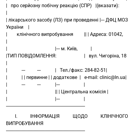
|   про серйозну побічну реакцію (СПР)   |(вказати):             
| 
| лікарського засобу (ЛЗ) при проведенні |--- ДФЦ МОЗ 
України    | 
|        клінічного випробування         || | Адреса: 01042,     
| 
|                                        |--- м. Київ,           | 
|ТИП ПОВІДОМЛЕННЯ:                       |   вул. Чигоріна, 18   
| 
|            ---          ---            |   Тел./факс: 284-82-51| 
|            | | первинне | | додаткове  |   e-mail: clinic@ln.ua| 
|            ---          ---            |---                    | 
|                                        || | Центральна комісія | 
|                                        |---                    | 
------------------------------------------------------------------ 
I. ІНФОРМАЦІЯ ЩОДО КЛІНІЧНОГО
ВИПРОБУВАННЯ
------------------------------------------------------------------ 