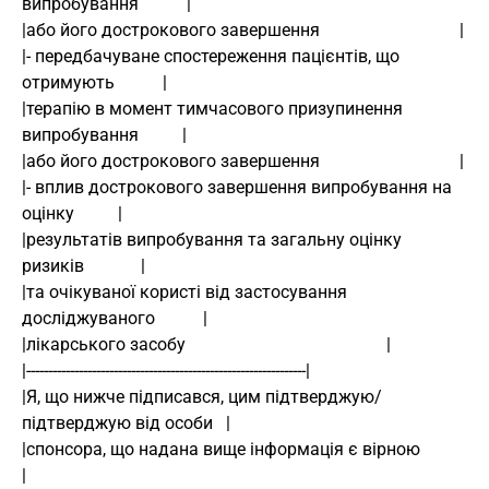
випробування           | 
|або його дострокового завершення                                | 
|- передбачуване спостереження пацієнтів, що 
отримують           | 
|терапію в момент тимчасового призупинення 
випробування          | 
|або його дострокового завершення                                | 
|- вплив дострокового завершення випробування на 
оцінку          | 
|результатів випробування та загальну оцінку 
ризиків             | 
|та очікуваної користі від застосування 
досліджуваного           | 
|лікарського засобу                                              | 
|----------------------------------------------------------------| 
|Я, що нижче підписався, цим підтверджую/
підтверджую від особи   | 
|спонсора, що надана вище інформація є вірною                    
| 