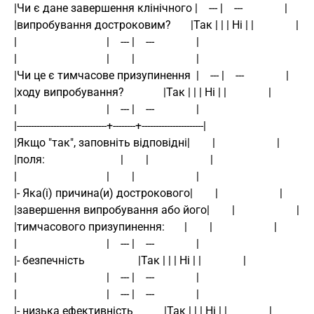
|Чи є дане завершення клінічного |    --- |    ---               | 
|випробування достроковим?       |Так | | | Ні | |               | 
|                                |    --- |    ---               | 
|                                |        |                      | 
|Чи це є тимчасове призупинення  |    --- |    ---               | 
|ходу випробування?              |Так | | | Ні | |               | 
|                                |    --- |    ---               | 
|--------------------------------+--------+----------------------| 
|Якщо "так", заповніть відповідні|        |                      | 
|поля:                           |        |                      | 
|                                |        |                      | 
|- Яка(і) причина(и) дострокового|        |                      | 
|завершення випробування або його|        |                      | 
|тимчасового призупинення:       |        |                      | 
|                                |    --- |    ---               | 
|- безпечність                   |Так | | | Ні | |               | 
|                                |    --- |    ---               | 
|                                |    --- |    ---               | 
|- низька ефективність           |Так | | | Ні | |               | 