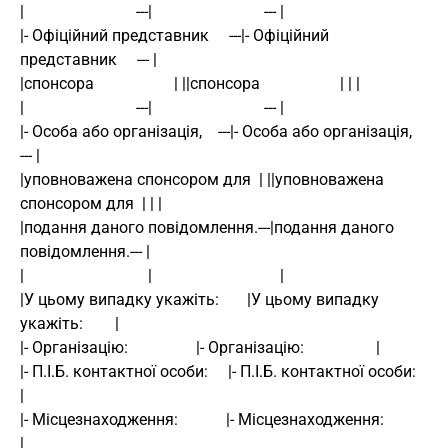
|                            ---|                            --- | 
|- Офіційний представник     ---|- Офіційний 
представник     --- | 
|спонсора                    | ||спонсора                    | | | 
|                            ---|                            --- | 
|- Особа або організація,    ---|- Особа або організація,    
--- | 
|уповноважена спонсором для  | ||уповноважена 
спонсором для  | | | 
|подання даного повідомлення.---|подання даного 
повідомлення.--- | 
|                               |                                | 
|У цьому випадку укажіть:       |У цьому випадку 
укажіть:        | 
|- Організацію:                 |- Організацію:                  | 
|- П.І.Б. контактної особи:     |- П.І.Б. контактної особи:      
| 
|- Місцезнаходження:            |- Місцезнаходження:             
| 