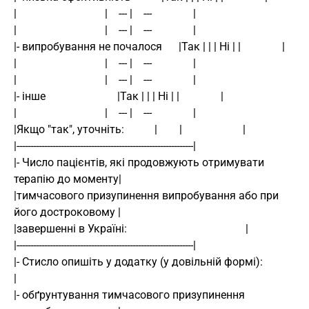
|                                |    --- |    ---               | 
|                                |    --- |    ---               | 
|- випробування не почалося      |Так | | | Ні | |               | 
|                                |    --- |    ---               | 
|                                |    --- |    ---               | 
|- інше                          |Так | | | Ні | |               | 
|                                |    --- |    ---               | 
|Якщо "так", уточніть:           |        |                      | 
|----------------------------------------------------------------| 
|- Число пацієнтів, які продовжують отримувати 
терапію до моменту| 
|тимчасового призупинення випробування або при 
його достроковому | 
|завершенні в Україні:                                           | 
|----------------------------------------------------------------| 
|- Стисло опишіть у додатку (у довільній формі):                 
| 
|- обґрунтування тимчасового призупинення 