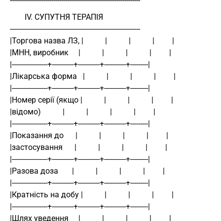
------------------------------------------------------------------ 
IV. СУПУТНЯ ТЕРАПІЯ
------------------------------------------------------------------ 
|Торгова назва ЛЗ, |           |           |           |         | 
|МНН, виробник     |           |           |           |         | 
|------------------+-----------+-----------+-----------+---------| 
|Лікарська форма   |           |           |           |         | 
|------------------+-----------+-----------+-----------+---------| 
|Номер серії (якщо |           |           |           |         | 
|відомо)           |           |           |           |         | 
|------------------+-----------+-----------+-----------+---------| 
|Показання до      |           |           |           |         | 
|застосування      |           |           |           |         | 
|------------------+-----------+-----------+-----------+---------| 
|Разова доза       |           |           |           |         | 
|------------------+-----------+-----------+-----------+---------| 
|Кратність на добу |           |           |           |         | 
|------------------+-----------+-----------+-----------+---------| 
|Шлях уведення     |           |           |           |         | 