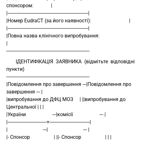
спонсором:              | 
|----------------------------------------------------------------| 
|Номер EudraCT (за його наявності):                              | 
|----------------------------------------------------------------| 
|Повна назва клінічного випробування:                            
| 
------------------------------------------------------------------ 
ІДЕНТИФІКАЦІЯ ЗАЯВНИКА (відмітьте відповідні
пункти)
------------------------------------------------------------------ 
|Повідомлення про завершення ---|Повідомлення про 
завершення --- | 
|випробування до ДФЦ МОЗ     | ||випробування до 
Центральної | | | 
|України                     ---|комісії                     --- | 
|-------------------------------+--------------------------------| 
|                            ---|                            --- | 
|- Спонсор                   | ||- Спонсор                   | | | 