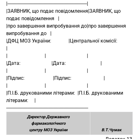
|----------------------------------------------------------------| 
|ЗАЯВНИК, що подає повідомлення|ЗАЯВНИК, що 
подає повідомлення   | 
|про завершення випробування до|про завершення 
випробування до   | 
|ДФЦ МОЗ України:              |Центральної комісії:             
| 
|                              |                                 | 
|Дата:                         |Дата:                            | 
|                              |                                 | 
|Підпис:                       |Підпис:                          | 
|                              |                                 | 
|П.І.Б. друкованими літерами:  |П.І.Б. друкованими 
літерами:     | 
------------------------------------------------------------------ 
Директор Державного
фармакологічного
центру МОЗ України
В.Т.Чумак