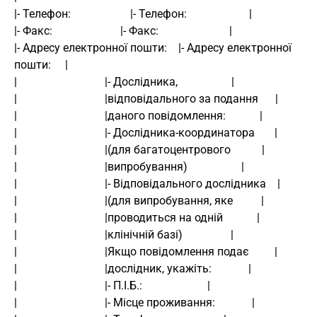
|- Телефон:                     |- Телефон:                      | 
|- Факс:                        |- Факс:                         | 
|- Адресу електронної пошти:    |- Адресу електронної 
пошти:     | 
|                               |- Дослідника,                   | 
|                               |відповідального за подання      | 
|                               |даного повідомлення:            | 
|                               |- Дослідника-координатора       | 
|                               |(для багатоцентрового           | 
|                               |випробування)                   | 
|                               |- Відповідального дослідника    | 
|                               |(для випробування, яке          | 
|                               |проводиться на одній            | 
|                               |клінічній базі)                 | 
|                               |Якщо повідомлення подає         | 
|                               |дослідник, укажіть:             | 
|                               |- П.І.Б.:                       | 
|                               |- Місце проживання:             | 