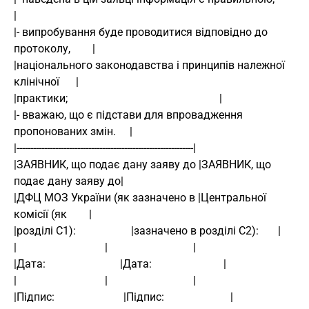
| 
|- випробування буде проводитися відповідно до 
протоколу,        | 
|національного законодавства і принципів належної 
клінічної      | 
|практики;                                                       | 
|- вважаю, що є підстави для впровадження 
пропонованих змін.     | 
|----------------------------------------------------------------| 
|ЗАЯВНИК, що подає дану заяву до |ЗАЯВНИК, що 
подає дану заяву до| 
|ДФЦ МОЗ України (як зазначено в |Центральної 
комісії (як        | 
|розділі C1):                    |зазначено в розділі C2):       | 
|                                |                               | 
|Дата:                           |Дата:                          | 
|                                |                               | 
|Підпис:                         |Підпис:                        | 