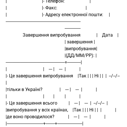
|                               |- Телефон:                      | 
|                               |- Факс:                         | 
|                               |- Адресу електронної пошти:     | 
------------------------------------------------------------------ 
                                                    -------------- 
               Завершення випробування              |    Дата    | 
                                                    | завершення | 
                                                    |випробування| 
                                                    |(ДД/ММ/РР): | 
----------------------------------------------------+------------| 
|                                |    --- |    ---  |            | 
|- Це завершення випробування    |Так | | | Ні | |  |  --/--/--  
| 
|тільки в Україні?               |    --- |    ---  |            | 
|                                |        |         |            | 
|- Це завершення всього          |    --- |    ---  |  --/--/--  | 
|випробування у всіх країнах,    |Так | | | Ні | |  |            | 
|де воно проводилося?            |    --- |    ---  |            | 
|--------------------------------+--------+----------------------| 