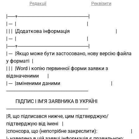
Редакції
Реквізити
|------+---------------------------------------------------------| 
| ---  |                                                         | 
| | |  |Додаткова інформація                                     | 
| ---  |                                                         | 
|------+---------------------------------------------------------| 
| ---  |Якщо може бути застосовано, нову версію файла 
у форматі  | 
| | |  |Word і копію первинної форми заявки з 
відзначеними       | 
| ---  |зміненими даними                                         | 
------------------------------------------------------------------ 
ПІДПИС І ІМ'Я ЗАЯВНИКА В УКРАЇНІ
------------------------------------------------------------------ 
|Я, що підписався нижче, цим підтверджую/
підтверджую від імені   | 
|спонсора, що (непотрібне закреслити):                           | 
|- наведена в цій заявці інформація є правильною;                