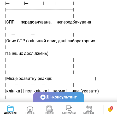
|---              |---              |           |                | 
|----------------------------------------------------------------| 
|     ---                ---                                     | 
|СПР: | | передбачувана, | | непередбачувана                     
| 
|     ---                ---                                     | 
|Опис СПР (клінічний опис, дані лабораторних                     
| 
|та інших досліджень):                                           | 
|                                                                | 
|                                                                | 
|                                                                | 
|Місце розвитку реакції:                                         | 
|        ---             ---       ---                           | 
|клініка | | поліклініка | | вдома | | інше (указати)            
ШІ-консультант
| 
|        ---             ---       ---                           | 
0
|----------------------------------------------------------------| 
Документи
Головна
Новини
Консультації
Календар
Сервіси
|                          Категорія СПР:                        | 