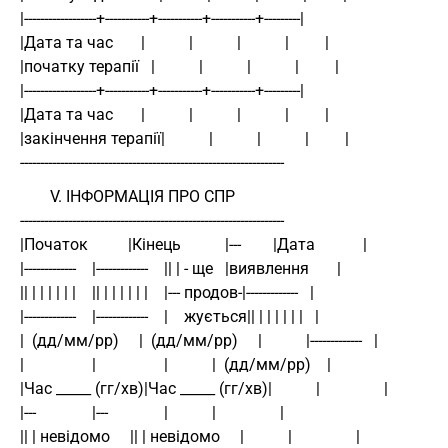
|------------------+-----------+-----------+-----------+---------| 
|Дата та час       |           |           |           |         | 
|початку терапії   |           |           |           |         | 
|------------------+-----------+-----------+-----------+---------| 
|Дата та час       |           |           |           |         | 
|закінчення терапії|           |           |           |         | 
------------------------------------------------------------------ 
V. ІНФОРМАЦІЯ ПРО СПР
------------------------------------------------------------------ 
|Початок          |Кінець           |---        |Дата            | 
|-------------    |-------------    || | - ще   |виявлення       | 
|| | | | | | |    || | | | | | |    |--- продов-|-------------   | 
|-------------    |-------------    |    жується|| | | | | | |   | 
|  (дд/мм/рр)     |  (дд/мм/рр)     |           |-------------   | 
|                 |                 |           |  (дд/мм/рр)    | 
|Час _____ (гг/хв)|Час _____ (гг/хв)|           |                | 
|---              |---              |           |                | 
|| | невідомо     || | невідомо     |           |                | 