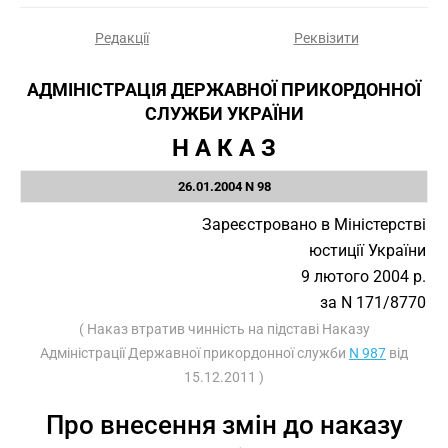
Редакції
Реквізити
АДМІНІСТРАЦІЯ ДЕРЖАВНОЇ ПРИКОРДОННОЇ
СЛУЖБИ УКРАЇНИ
Н А К А З
26.01.2004 N 98
Зареєстровано в Міністерстві
юстиції України
9 лютого 2004 р.
за N 171/8770
( Наказ втратив чинність на підставі Наказу
Адміністрації Державної прикордонної служби
N 987
від
15.12.2011 )
Про внесення змін до наказу