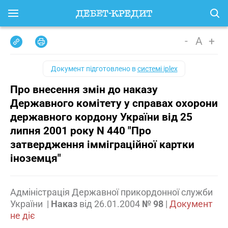
-
A
+
Документ підготовлено в
системі iplex
Про внесення змін до наказу
Державного комітету у справах охорони
державного кордону України від 25
липня 2001 року N 440 "Про
затвердження імміграційної картки
іноземця"
Адміністрація Державної прикордонної служби
України
|
Наказ
від
26.01.2004
№ 98
|
Документ
не діє