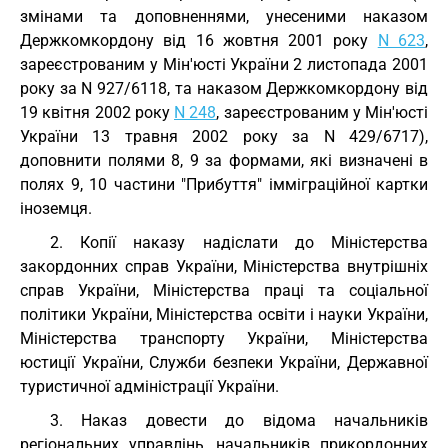
змінами та доповненнями, унесеними наказом
Держкомкордону від 16 жовтня 2001 року
N 623
,
зареєстрованим у Мін'юсті України 2 листопада 2001
року за N 927/6118, та наказом Держкомкордону від
19 квітня 2002 року
N 248
, зареєстрованим у Мін'юсті
України 13 травня 2002 року за N 429/6717),
доповнити полями 8, 9 за формами, які визначені в
полях 9, 10 частини "Прибуття" імміграційної картки
іноземця.
2. Копії наказу надіслати до Міністерства
закордонних справ України, Міністерства внутрішніх
справ України, Міністерства праці та соціальної
політики України, Міністерства освіти і науки України,
Міністерства транспорту України, Міністерства
юстиції України, Служби безпеки України, Державної
туристичної адміністрації України.
3. Наказ довести до відома начальників
регіональних управлінь, начальників прикордонних