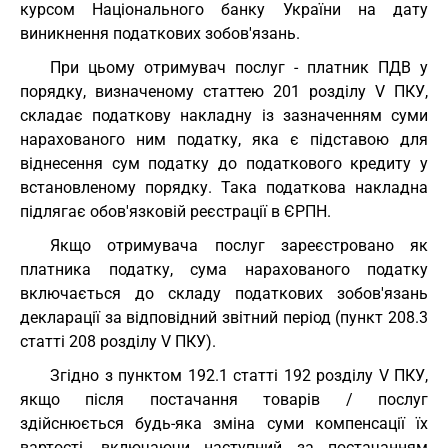
курсом Національного банку України на дату
виникнення податкових зобов'язань.
При цьому отримувач послуг - платник ПДВ у
порядку, визначеному статтею 201 розділу V ПКУ,
складає податкову накладну із зазначенням суми
нарахованого ним податку, яка є підставою для
віднесення сум податку до податкового кредиту у
встановленому порядку. Така податкова накладна
підлягає обов'язковій реєстрації в ЄРПН.
Якщо отримувача послуг зареєстровано як
платника податку, сума нарахованого податку
включається до складу податкових зобов'язань
декларації за відповідний звітний період (пункт 208.3
статті 208 розділу V ПКУ).
Згідно з пунктом 192.1 статті 192 розділу V ПКУ,
якщо після постачання товарів / послуг
здійснюється будь-яка зміна суми компенсації їх
вартості, включаючи наступний за постачанням