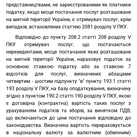
представництвами, не зареєстрованими як платники
податку, якщо місце постачання послуг розташоване
на митній території України, є отримувач послуг, крім
випадків, встановлених статтею 2081 розділу V ПКУ.
Відповідно до пункту 208.2 статті 208 розділу V
ПКУ отримувач послуг, що постачаються
нерезидентами, місце постачання яких розташоване
на митній території України, нараховує податок за
основною ставкою податку або за ставкою 7
відсотків для послуг, визначених абзацами
четвертим - шостим підпункту "в" пункту 193.1 статті
193 розділу V ПКУ, на базу оподаткування, визначену
згідно з пунктом 190.2 статті 190 розділу V ПКУ, якою
є договірна (контрактна) вартість таких послуг з
урахуванням податків та зборів, за винятком ПДВ,
що включаються до ціни постачання відповідно до
законодавства. Визначена вартість перераховується
в національну валюту за валютним (обмінним)