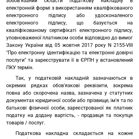
зобов'язаний скласти податкову накладну в
електронній формі з використанням кваліфікованого
електронного підпису або удосконаленого
електронного підпису, що базується на
кваліфікованому сертифікаті електронного підпису,
уповноваженої платником особи відповідно до вимог
Закону України від 05 жовтня 2017 року N 2155-VIII
"Про електронну ідентифікацію та електронні довірчі
послуги" та зареєструвати її в ЄРПН у встановлений
ПКУ термін.
Так, у податковій накладній зазначаються в
окремих рядках обов'язкові реквізити, зокрема
повна або скорочена назва, зазначена у статутних
документах юридичної особи або прізвище, ім'я та по
батькові фізичної особи, зареєстрованої як платник
податку на додану вартість, - продавця та покупця
товарів / послуг.
Податкова накладна складається на кожне