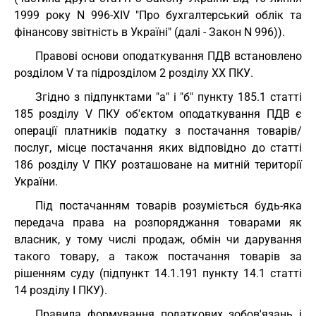
1999 року N 996-XIV "Про бухгалтерський облік та
фінансову звітність в Україні" (далі - Закон N 996)).
Правові основи оподаткування ПДВ встановлено
розділом V та підрозділом 2 розділу XX ПКУ.
Згідно з підпунктами "а" і "б" пункту 185.1 статті
185 розділу V ПКУ об'єктом оподаткування ПДВ є
операції платників податку з постачання товарів/
послуг, місце постачання яких відповідно до статті
186 розділу V ПКУ розташоване на митній території
України.
Під постачанням товарів розуміється будь-яка
передача права на розпоряджання товарами як
власник, у тому числі продаж, обмін чи дарування
такого товару, а також постачання товарів за
рішенням суду (підпункт 14.1.191 пункту 14.1 статті
14 розділу I ПКУ).
Правила формування податкових зобов'язань і