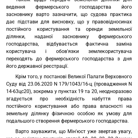
ведення фермерського господарства його
засновнику варто зазначити, що судова практика
дає підстави для висновку, що у правовідносинах
постійного користування та оренди земельної
ділянки, наданої засновнику фермерського
господарства, відбувається фактична заміна
користувача і обов'язки землекористувача
переходять до фермерського господарства з дня
його державної реєстрації.
Крім того, у постанові Великої Палати Верховного
Суду від 23.06.2020 N 179/1043/16-ц (провадження N
14-63цс20), зокрема у пунктах 19 та 20, неодноразово
згадується про необхідність набуття права
постійного користування або права власності на
земельну ділянку фізичною особою як умову для
подальшого створення фермерського господарства.
Варто зауважити, що Мін'юст уже звертав увагу,