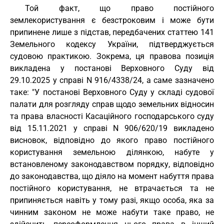
Той факт, що право постійного
землекористування є безстроковим і може бути
припинене лише з підстав, передбачених статтею 141
Земельного кодексу України, підтверджується
судовою практикою. Зокрема, ця правова позиція
викладена у постанові Верховного Суду від
29.10.2025 у справі N 916/4338/24, а саме зазначено
таке: "У постанові Верховного Суду у складі судової
палати для розгляду справ щодо земельних відносин
та права власності Касаційного господарського суду
від 15.11.2021 у справі N 906/620/19 викладено
висновок, відповідно до якого право постійного
користування земельною ділянкою, набуте у
встановленому законодавством порядку, відповідно
до законодавства, що діяло на момент набуття права
постійного користування, не втрачається та не
припиняється навіть у тому разі, якщо особа, яка за
чинним законом не може набути таке право, не