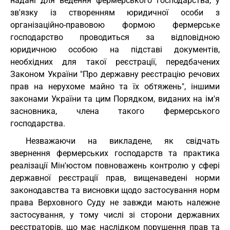
надані для ведення фермерського господарства, у
зв'язку із створенням юридичної особи з
організаційно-правовою формою фермерське
господарство проводиться за відповідною
юридичною особою на підставі документів,
необхідних для такої реєстрації, передбачених
Законом України "Про державну реєстрацію речових
прав на нерухоме майно та їх обтяжень", іншими
законами України та цим Порядком, виданих на ім'я
засновника, члена такого фермерського
господарства.
Незважаючи на викладене, як свідчать
звернення фермерських господарств та практика
реалізації Мін'юстом повноважень контролю у сфері
державної реєстрації прав, вищенаведені норми
законодавства та висновки щодо застосування норм
права Верховного Суду не завжди мають належне
застосування, у тому числі зі сторони державних
реєстраторів, що має наслідком порушення прав та