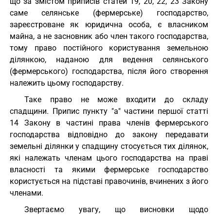
що за змістом приписів статей 19, 20, 22, 23 Закону
саме селянське (фермерське) господарство,
зареєстроване як юридична особа, є власником
майна, а не засновник або член такого господарства,
тому право постійного користування земельною
ділянкою, наданою для ведення селянського
(фермерського) господарства, після його створення
належить цьому господарству.
Таке право не може входити до складу
спадщини. Припис пункту "а" частини першої статті
14 Закону в частині права членів фермерського
господарства відповідно до закону передавати
земельні ділянки у спадщину стосується тих ділянок,
які належать членам цього господарства на праві
власності та якими фермерське господарство
користується на підставі правочинів, вчинених з його
членами.
Звертаємо увагу, що висновки щодо