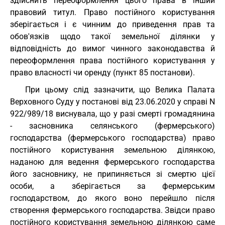
здійснить переоформлення цього права в інший
правовий титул. Право постійного користування
зберігається і є чинним до приведення прав та
обов'язків щодо такої земельної ділянки у
відповідність до вимог чинного законодавства й
переоформлення права постійного користування у
право власності чи оренду (пункт 85 постанови).
При цьому слід зазначити, що Велика Палата
Верховного Суду у постанові від 23.06.2020 у справі N
922/989/18 виснувала, що у разі смерті громадянина
- засновника селянського (фермерського)
господарства (фермерського господарства) право
постійного користування земельною ділянкою,
наданою для ведення фермерського господарства
його засновнику, не припиняється зі смертю цієї
особи, а зберігається за фермерським
господарством, до якого воно перейшло після
створення фермерського господарства. Звідси право
постійного користування земельною ділянкою саме