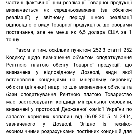
частині фактичної ціни реалізації Товарної продукції
визначається як середньозважена (за обсягом
реалізації) у звітному періоді ціною реалізації
відповідного виду Товарної продукції за договорами
постачання, але не менш як 6,5 долара США за 1
тонну.
Разом з тим, оскільки пунктом 252.3 статті 252
Кодексу щодо визначення об'єктом оподаткування
Рентною платою обсягу Товарної продукції, що
визначена у відповідному Дозволі, види якої
встановлені кондиціями на мінеральну сировину
об'єкта (ділянки) надр, то для визначення об'єкта та
бази оподаткування Рентною платою Товариство
має застосовувати кондиції мінеральної сировини,
визначені у протоколі Державної комісії України по
запасах корисних копалин від 06.08.2015 N 3404,
зазначеного у Дозволі. Згідно із техніко-
економічними розрахунками постійних кондицій для