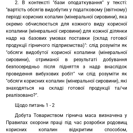
2. В контексті "бази оподаткування" у тексті:
"вартість обсягів видобутих у податковому (звітному)
періоді корисних копалин (мінеральної сировини), яка
окремо обчислюється для кожного виду корисної
копалини (мінеральної сировини) для кожної ділянки
надр на базових умовах поставки (склад готової
продукції гірничого підприємства)": слід розуміти як
"обсяги видобутої корисної копалини (мінеральної
сировини), отриманої в результаті добування
безпосередньо після підняття з надр внаслідок
проведення вибухових робіт" чи слід розуміти як
"обсяги корисних копалин (мінеральної сировини), які
знаходяться на складі готової продукції та/чи
реалізовано?".
Щодо питань 1 - 2
Добута Товариством гірнича маса визначена у
Правилах охорони праці під час розробки родовищ
корисних копалин відкритим способом,