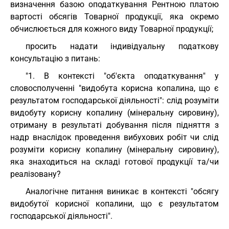
визначення базою оподаткування Рентною платою
вартості обсягів Товарної продукції, яка окремо
обчислюється для кожного виду Товарної продукції;
просить надати індивідуальну податкову
консультацію з питань:
"1. В контексті "об'єкта оподаткування" у
словосполученні "видобута корисна копалина, що є
результатом господарської діяльності": слід розуміти
видобуту корисну копалину (мінеральну сировину),
отриману в результаті добування після підняття з
надр внаслідок проведення вибухових робіт чи слід
розуміти корисну копалину (мінеральну сировину),
яка знаходиться на складі готової продукції та/чи
реалізовану?
Аналогічне питання виникає в контексті "обсягу
видобутої корисної копалини, що є результатом
господарської діяльності".