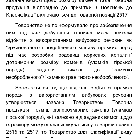
заданій вимозі щодо розміру каменів така Товарна
продукція відповідно до примітки 3 Пояснень до
Класифікації включаються до товарної позиції 2517.
Товариство не поінформувало про забезпечення
ним під час добування гірничої маси шляхом
відбиття з використанням вибухових речовин як
"зруйнованого і подрібненого масиву гірських порід
під час розробки родовищ корисних копалин"
дотримання розміру каменів (уламків гірської
породи) заданій вимозі до "каменю
необробленого"/"каменю гранітного необробленого".
Зважаючи на те, що під час відбиття гірської
породи з використанням вибухових речовин
утворюється названа Товариством Товарна
продукція - суміш різнорозмірних каменів (уламків
гірської породи), які залежно від заданих вимог щодо
їх розміру можуть класифікуватися у товарній позиції
2516 та 2517, то Товариство для класифікації виду