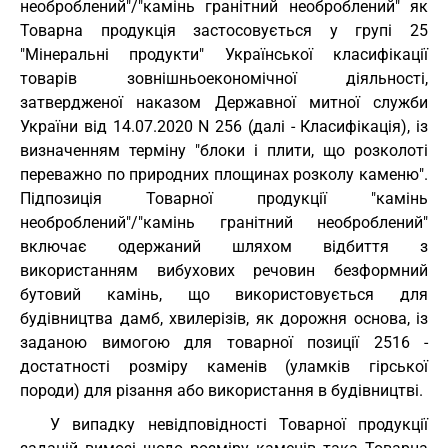
необроблений"/"камінь гранітний необроблений" як
Товарна продукція застосовується у групі 25
"Мінеральні продукти" Української класифікації
товарів зовнішньоекономічної діяльності,
затвердженої наказом Державної митної служби
України від 14.07.2020 N 256 (далі - Класифікація), із
визначенням терміну "блоки і плити, що розколоті
переважно по природних площинах розколу каменю".
Підпозиція Товарної продукції "камінь
необроблений"/"камінь гранітний необроблений"
включає одержаний шляхом відбиття з
використанням вибухових речовин безформний
бутовий камінь, що використовується для
будівництва дамб, хвилерізів, як дорожня основа, із
заданою вимогою для товарної позиції 2516 -
достатності розміру каменів (уламків гірської
породи) для різання або використання в будівництві.
У випадку невідповідності Товарної продукції