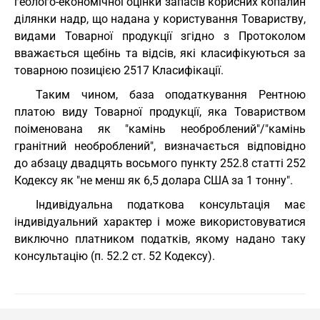
геолого-економічної оцінки запасів корисних копалин
ділянки надр, що надана у користування Товариству,
видами Товарної продукції згідно з Протоколом
вважається щебінь та відсів, які класифікуються за
товарною позицією 2517 Класифікації.
Таким чином, база оподаткування Рентною
платою виду Товарної продукції, яка Товариством
поіменована як "камінь необроблений"/"камінь
гранітний необроблений", визначається відповідно
до абзацу двадцять восьмого пункту 252.8 статті 252
Кодексу як "не менш як 6,5 долара США за 1 тонну".
Індивідуальна податкова консультація має
індивідуальний характер і може використовуватися
виключно платником податків, якому надано таку
консультацію (п. 52.2 ст. 52 Кодексу).