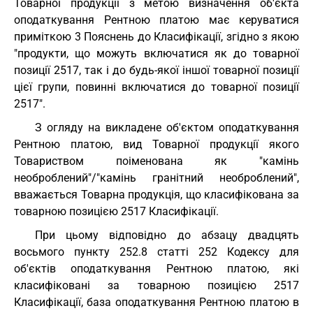
Товарної продукції з метою визначення об'єкта
оподаткування Рентною платою має керуватися
приміткою 3 Пояснень до Класифікації, згідно з якою
"продукти, що можуть включатися як до товарної
позиції 2517, так і до будь-якої іншої товарної позиції
цієї групи, повинні включатися до товарної позиції
2517".
З огляду на викладене об'єктом оподаткування
Рентною платою, вид Товарної продукції якого
Товариством поіменована як "камінь
необроблений"/"камінь гранітний необроблений",
вважається Товарна продукція, що класифікована за
товарною позицією 2517 Класифікації.
При цьому відповідно до абзацу двадцять
восьмого пункту 252.8 статті 252 Кодексу для
об'єктів оподаткування Рентною платою, які
класифіковані за товарною позицією 2517
Класифікації, база оподаткування Рентною платою в