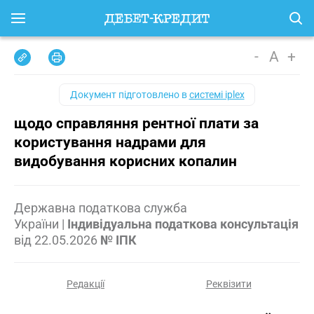
-
A
+
Документ підготовлено в
системі iplex
щодо справляння рентної плати за
користування надрами для
видобування корисних копалин
Державна податкова служба
України
|
Індивідуальна податкова консультація
від
22.05.2026
№ ІПК
Редакції
Реквізити