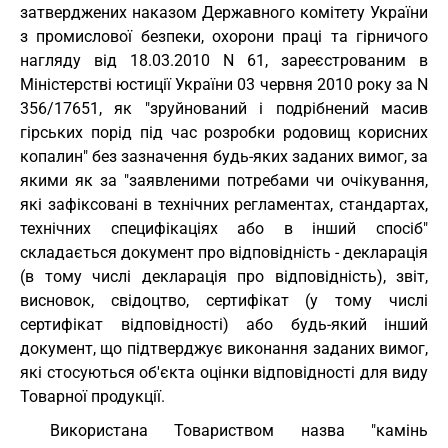
затверджених наказом Державного комітету України
з промислової безпеки, охорони праці та гірничого
нагляду від 18.03.2010 N 61, зареєстрованим в
Міністерстві юстиції України 03 червня 2010 року за N
356/17651, як "зруйнований і подрібнений масив
гірських порід під час розробки родовищ корисних
копалин" без зазначення будь-яких заданих вимог, за
якими як за "заявленими потребами чи очікування,
які зафіксовані в технічних регламентах, стандартах,
технічних специфікаціях або в інший спосіб"
складається документ про відповідність - декларація
(в тому числі декларація про відповідність), звіт,
висновок, свідоцтво, сертифікат (у тому числі
сертифікат відповідності) або будь-який інший
документ, що підтверджує виконання заданих вимог,
які стосуються об'єкта оцінки відповідності для виду
Товарної продукції.
Використана Товариством назва "камінь