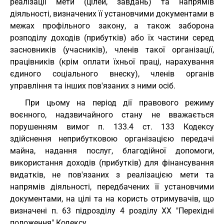
реалізації мети (цілей, завдань) та напрямів
діяльності, визначених її установчими документами в
межах профільного закону, а також заборона
розподілу доходів (прибутків) або їх частини серед
засновників (учасників), членів такої організації,
працівників (крім оплати їхньої праці, нарахування
єдиного соціального внеску), членів органів
управління та інших пов'язаних з ними осіб.
При цьому на період дії правового режиму
воєнного, надзвичайного стану не вважається
порушенням вимог п. 133.4 ст. 133 Кодексу
здійснення неприбутковою організацією передачі
майна, надання послуг, благодійної допомоги,
використання доходів (прибутків) для фінансування
видатків, не пов'язаних з реалізацією мети та
напрямів діяльності, передбачених її установчими
документами, на цілі та на користь отримувачів, що
визначені п. 63 підрозділу 4 розділу XX "Перехідні
положення" Кодексу.