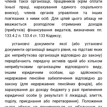
членів такої організації, працівників (крім оплати
їхньої праці, нарахування єдиного соціального
внеску), членів органів управління та інших
пов'язаних з ними осіб. Для цілей цього абзацу не
вважається розподілом отриманих доходів
(прибутків) фінансування видатків, визначених пп.
133.4.2 п. 133.4 ст. 133 Кодексу;
установчі документи якої (або установчі
документи організації вищого рівня, на підставі яких
діє неприбуткова організація відповідно до закону)
передбачають передачу активів одній або кільком
неприбутковим організаціям відповідного виду,
іншим юридичним особам, що здійснюють
недержавне пенсійне забезпечення відповідно до
закону (для недержавних пенсійних фондів), або
зарахування до доходу бюджету у разі припинення
юридичної особи (у результаті її ліквідації, злиття,
поділу, приєднання або перетворення). Положення
цього абзацу не поширюється на об'єднання та