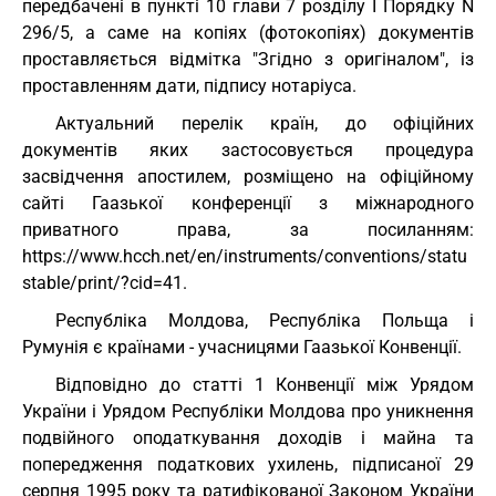
передбачені в пункті 10 глави 7 розділу I Порядку N
296/5, а саме на копіях (фотокопіях) документів
проставляється відмітка "Згідно з оригіналом", із
проставленням дати, підпису нотаріуса.
Актуальний перелік країн, до офіційних
документів яких застосовується процедура
засвідчення апостилем, розміщено на офіційному
сайті Гаазької конференції з міжнародного
приватного права, за посиланням:
https://www.hcch.net/en/instruments/conventions/statu
stable/print/?cid=41.
Республіка Молдова, Республіка Польща і
Румунія є країнами - учасницями Гаазької Конвенції.
Відповідно до статті 1 Конвенції між Урядом
України і Урядом Республіки Молдова про уникнення
подвійного оподаткування доходів і майна та
попередження податкових ухилень, підписаної 29
серпня 1995 року та ратифікованої Законом України