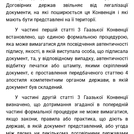
Договірних держав звільняє від легалізації
документи, на які поширюється ця Конвенція і які
мають бути представлені на її території.
У частині першій статті 3 Гаазької Конвенції
встановлено, що єдиною формальною процедурою,
яка може вимагатися для посвідчення автентичності
підпису, якості, в якій виступала особа, що підписала
документ, та, у відповідному випадку, автентичності
відбитку печатки або штампу, якими скріплений
документ, є проставлення передбаченого статтею 4
апостиля компетентним органом держави, в якій
документ був складений.
У частині другій статті 3 Гаазької Конвенції
визначено, що дотримання згаданої в попередній
частині формальної процедури не може вимагатися,
якщо закони, правила або практика, що діють в
державі, в якій документ представлений, або угода
між двома чи декількома договірними державами