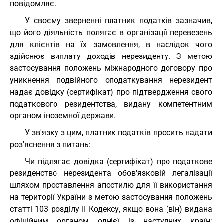
повідомляє.
У своєму зверненні платник податків зазначив,
що його діяльність полягає в організації перевезень
для клієнтів на їх замовлення, в наслідок чого
здійснює виплату доходів нерезиденту. З метою
застосування положень міжнародного договору про
уникнення подвійного оподаткування нерезидент
надає довідку (сертифікат) про підтвердження свого
податкового резидентства, видану компетентним
органом іноземної держави.
У зв'язку з цим, платник податків просить надати
роз'яснення з питань:
Чи підлягає довідка (сертифікат) про податкове
резиденство нерезидента обов'язковій легалізації
шляхом проставлення апостилю для її використання
на території України з метою застосування положень
статті 103 розділу II Кодексу, якщо вона (він) видана
офіційним органом однієї із наступних країн: