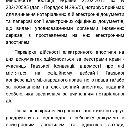
Міністерстві юстиції України 22.02.2012 за N
282/20595 (далі - Порядок N 296/5), нотаріус приймає
для вчинення нотаріальних дій електронні документи
та паперові копії електронних офіційних документів,
що видані уповноваженими органами іноземних
держав, з проставленим на них електронним
апостилем.
Перевірка дійсності електронного апостиля на
цих документах здійснюється за реєстрами країн -
учасниць Гаазької Конвенції, відомості про які
містяться на офіційному вебсайті Гаазької
конференції з міжнародного приватного права та/або
за посиланням на електронний апостиль, наданий
особою, яка звернулася за вчиненням нотаріальної
дії.
Після перевірки електронного апостиля нотаріус
роздруковує з відповідного вебсайту документ з
електронним апостилем та здійснює заходи,