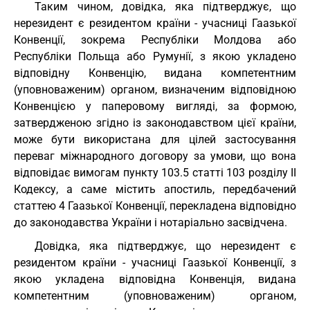
Таким чином, довідка, яка підтверджує, що
нерезидент є резидентом країни - учасниці Гаазької
Конвенції, зокрема Республіки Молдова або
Республіки Польща або Румунії, з якою укладено
відповідну Конвенцію, видана компетентним
(уповноваженим) органом, визначеним відповідною
Конвенцією у паперовому вигляді, за формою,
затвердженою згідно із законодавством цієї країни,
може бути використана для цілей застосування
переваг міжнародного договору за умови, що вона
відповідає вимогам пункту 103.5 статті 103 розділу II
Кодексу, а саме містить апостиль, передбачений
статтею 4 Гаазької Конвенції, перекладена відповідно
до законодавства України і нотаріально засвідчена.
Довідка, яка підтверджує, що нерезидент є
резидентом країни - учасниці Гаазької Конвенції, з
якою укладена відповідна Конвенція, видана
компетентним (уповноваженим) органом,