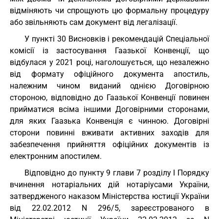
відміняють чи спрощують цю формальну процедуру
або звільняють сам документ від легалізації.
У пункті 30 Висновків і рекомендацій Спеціальної
комісії із застосування Гаазької Конвенції, що
відбулася у 2021 році, наголошується, що незалежно
від формату офіційного документа апостиль,
належним чином виданий однією Договірною
стороною, відповідно до Гаазької Конвенції повинен
прийматися всіма іншими Договірними сторонами,
для яких Гаазька Конвенція є чинною. Договірні
сторони повинні вживати активних заходів для
забезпечення прийняття офіційних документів із
електронним апостилем.
Відповідно до пункту 9 глави 7 розділу I Порядку
вчинення нотаріальних дій нотаріусами України,
затвердженого наказом Міністерства юстиції України
від 22.02.2012 N 296/5, зареєстрованого в