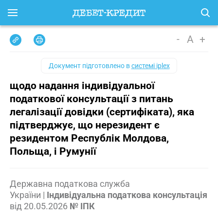
-
A
+
Документ підготовлено в
системі iplex
щодо надання індивідуальної
податкової консультації з питань
легалізації довідки (сертифіката), яка
підтверджує, що нерезидент є
резидентом Республік Молдова,
Польща, і Румунії
Державна податкова служба
України
|
Індивідуальна податкова консультація
від
20.05.2026
№ ІПК