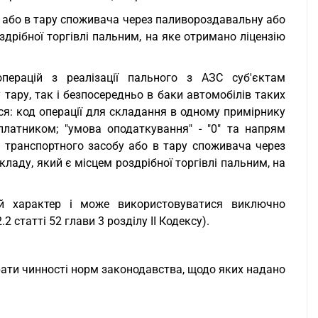
бу або в тару споживача через паливороздавальну або
дрібної торгівлі пальним, на яке отримано ліцензію
перацій з реалізації пального з АЗС суб'єктам
тару, так і безпосередньо в баки автомобілів таких
ься: код операції для складання в одному примірнику
 платником; "умова оподаткування" - "0" та напрям
к транспортного засобу або в тару споживача через
аду, який є місцем роздрібної торгівлі пальним, на
ий характер і може використовуватися виключно
 статті 52 глави 3 розділу II Кодексу).
рати чинності норм законодавства, щодо яких надано