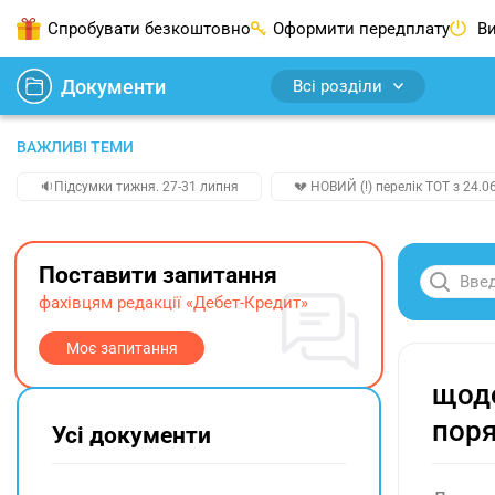
Спробувати безкоштовно
Оформити передплату
Ви
Документи
Всі розділи
ВАЖЛИВІ ТЕМИ
🔉Підсумки тижня. 27-31 липня
💔 НОВИЙ (!) перелік ТОТ з 24.06
Поставити запитання
фахівцям редакції «Дебет-Кредит»
Моє запитання
щодо
поря
Усі документи