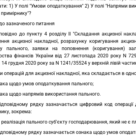
ти: 1) У полі "Умови оподаткування" 2) У полі "Напрями ви
 примірнику"?
о зазначеного питання
повідно до пункту 4 розділу II "Складання акцизної нак
ення акцизної накладної, розрахунку коригування акцизн
у пального, заявки на поповнення (коригування) за
рства фінансів України від 27 листопада 2020 року N 729
 14 грудня 2020 року за N 1241/35524 у верхній лівій част
и операцій для акцизної накладної, яка складається в одн
ака щодо умов оподаткування пального;
ака щодо напрямів використання пального.
ідповідному рядку зазначається цифровий код операції 
ику, зокрема:
 - реалізація пального суб'єкту господарювання, який не є 
ідповідному рядку зазначається ознака щодо умов оподат