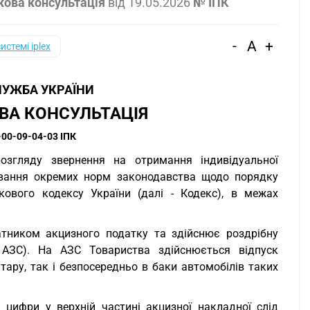
кова консультація
від
19.05.2026
№ ІПК
-
A
+
системі iplex
УЖБА УКРАЇНИ
ВА КОНСУЛЬТАЦІЯ
-00-09-04-03 ІПК
озгляду звернення на отримання індивідуальної
сування окремих норм законодавства щодо порядку
кового кодексу України (далі - Кодекс), в межах
атником акцизного податку та здійснює роздрібну
- АЗС). На АЗС Товариства здійснюється відпуск
ару, так і безпосередньо в баки автомобілів таких
 цифри у верхній частині акцизної накладної слід