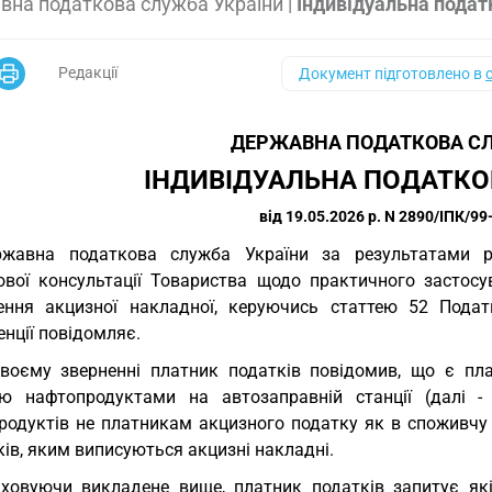
вна податкова служба України
|
Індивідуальна подат
Редакції
Документ підготовлено в
ДЕРЖАВНА ПОДАТКОВА СЛ
ІНДИВІДУАЛЬНА ПОДАТКО
від 19.05.2026 р. N 2890/ІПК/99
ржавна податкова служба України за результатами р
ової консультації Товариства щодо практичного засто
ення акцизної накладної, керуючись статтею 52 Подат
нції повідомляє.
воєму зверненні платник податків повідомив, що є пл
лю нафтопродуктами на автозаправній станції (далі 
родуктів не платникам акцизного податку як в споживчу т
ів, яким виписуються акцизні накладні.
ховуючи викладене вище, платник податків запитує які