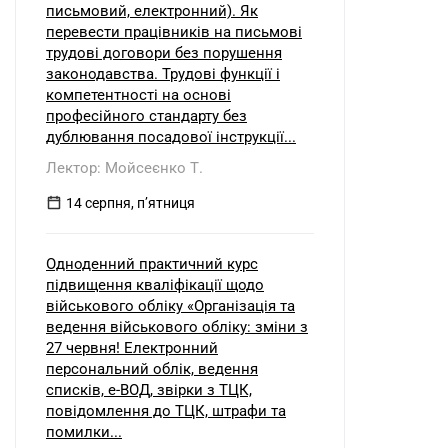
письмовий, електронний). Як
перевести працівників на письмові
трудові договори без порушення
законодавства. Трудові функції і
компетентності на основі
професійного стандарту без
дублювання посадової інструкції...
Лектор: Мойсеєнко Т.
14 серпня, пʼятниця
Одноденний практичний курс
підвищення кваліфікації щодо
військового обліку «Організація та
ведення військового обліку: зміни з
27 червня! Електронний
персональний облік, ведення
списків, е-ВОД, звірки з ТЦК,
повідомлення до ТЦК, штрафи та
помилки...