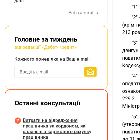
далі
"1"
Усі головні
"2"
(крім п
213 роз
Головне за тиждень
"3"
від редакції «Дебет-Кредит»
двигун
податко
Кожного понеділка на Ваш e-mail
Кодексу
"4"
оподатк
ознако
229.2 
Останні консультації
Міністр
"5"
Витрати на відрядження
(утвори
працівника за кордоном, які
сплачені з карткового рахунку
податку
працівника
до 01 л