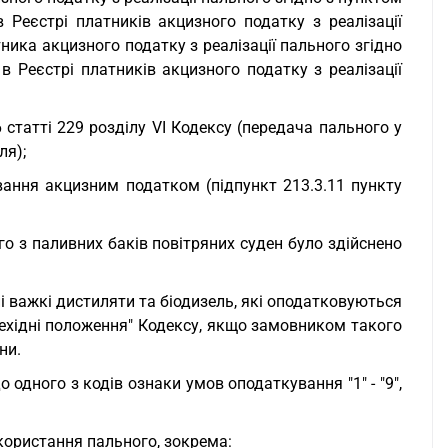
в Реєстрі платників акцизного податку з реалізації
ника акцизного податку з реалізації пального згідно
 в Реєстрі платників акцизного податку з реалізації
6 статті 229 розділу VI Кодексу (передача пального у
ля);
ування акцизним податком (підпункт 213.3.11 пункту
ого з паливних баків повітряних суден було здійснено
їні важкі дистиляти та біодизель, які оподатковуються
рехідні положення" Кодексу, якщо замовником такого
ни.
о одного з кодів ознаки умов оподаткування "1" - "9",
користання пального, зокрема: