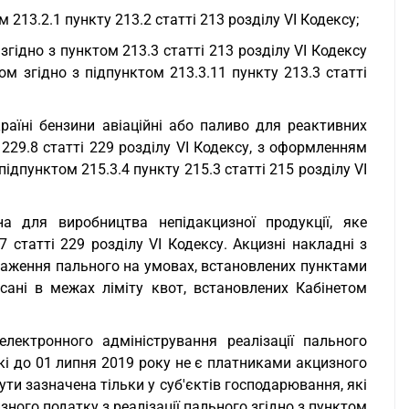
м 213.2.1 пункту 213.2 статті 213 розділу VI Кодексу;
згідно з пунктом 213.3 статті 213 розділу VI Кодексу
м згідно з підпунктом 213.3.11 пункту 213.3 статті
країні бензини авіаційні або паливо для реактивних
229.8 статті 229 розділу VI Кодексу, з оформленням
дпунктом 215.3.4 пункту 215.3 статті 215 розділу VI
на для виробництва непідакцизної продукції, яке
 статті 229 розділу VI Кодексу. Акцизні накладні з
таження пального на умовах, встановлених пунктами
исані в межах ліміту квот, встановлених Кабінетом
електронного адміністрування реалізації пального
які до 01 липня 2019 року не є платниками акцизного
ти зазначена тільки у суб'єктів господарювання, які
ного податку з реалізації пального згідно з пунктом