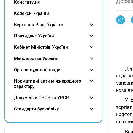
Держа
Конституція
Кодекси України
Верховна Рада України
Президент України
Кабінет Міністрів України
Міністерства України
Де
Органи судової влади
податк
Нормативні акти міжнародного
заповн
характеру
компете
Документи СРСР та УРСР
У с
торгів
Cтандарти бух.обліку
нафтоп
платник
Вра