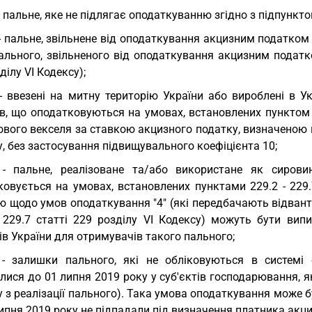
 - пальне, яке не підлягає оподаткуванню згідно з підпункто
 - пальне, звільнене від оподаткування акцизним податком 
ального, звільненого від оподаткування акцизним податко
ділу VI Кодексу);
 - ввезені на митну територію України або вироблені в У
ів, що оподатковуються на умовах, встановлених пунктом 
вого векселя за ставкою акцизного податку, визначеною пі
, без застосування підвищувального коефіцієнта 10;
 - пальне, реалізоване та/або використане як сирови
овується на умовах, встановлених пунктами 229.2 - 229.7
ю щодо умов оподаткування "4" (які передбачають відван
- 229.7 статті 229 розділу VI Кодексу) можуть бути вип
ів України для отримувачів такого пального;
 - залишки пального, які не обліковуються в системі 
лися до 01 липня 2019 року у суб'єктів господарювання, 
 з реалізації пального). Така умова оподаткування може бу
ипня 2019 року не підпадали під визначення платника акциз