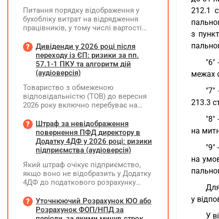
Питання порядку відображення у
212.1 
бухобліку витрат на відрядження
пальног
працівників, у тому числі вартості
з пункт
проживання в готелі, яке сплачено з
карткового рахунку працівника та
пальног
Дивіденди у 2026 році після
підтвердження таких операцій
переходу із ЄП: ризики за пп.
"6"
первинними документами, належать
57.1-1 ПКУ та алгоритм дій
до компетенції Мінфіну
(аудіоверсія)
межах 
Товариство з обмеженою
"7"
відповідальністю (ТОВ) до вересня
213.3 с
2026 року включно перебуває на
спрощеній системі оподаткування
"8"
(єдиний податок, 3 група, ставка 5%,
Штраф за невідображення
на митн
неплатник ПДВ). З 1 жовтня 2026
повернення ПФД директору в
року підприємство переходить на
Додатку 4ДФ у 2026 році: ризики
"9"
загальну систему оподаткування
підприємства (аудіоверсія)
(стає платником податку на
на умов
Який штраф очікує підприємство,
прибуток). За результатами
пальног
якщо воно не відобразить у Додатку
діяльності у періоді 2024–2025 років
4ДФ до податкового розрахунку
(під час перебування на спрощеній
Для
повернення поворотної фінансової
системі) підприємство отримало
у відпо
допомоги (ПФД) директору?
Уточнюючий Розрахунок ЮО або
чистий прибуток, сума
Розрахунок ФОП/НПД за
нерозподіленого прибутку в балансі
У в
періоди, за якими минув строк