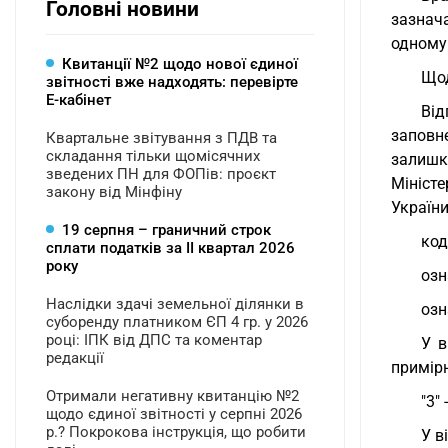
Головні новини
зазнача
одному
Квитанції №2 щодо нової єдиної
Щод
звітності вже надходять: перевірте
Е-кабінет
Від
заповн
Квартальне звітування з ПДВ та
складання тільки щомісячних
залишк
зведених ПН для ФОПів: проєкт
Міністе
закону від Мінфіну
України
19 серпня – граничний строк
код
сплати податків за ІI квартал 2026
року
озн
Наслідки здачі земельної ділянки в
озн
суборенду платником ЄП 4 гр. у 2026
році: ІПК від ДПС та коментар
У в
редакції
примірн
Отримали негативну квитанцію №2
"3"
щодо єдиної звітності у серпні 2026
р.? Покрокова інструкція, що робити
У в