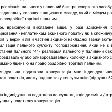
 - реалізація пального у паливний бак транспортного засо
здавальну колонку з акцизного складу, який є місцем роз
о роздрібної торгівлі пальним.
же, враховуючи викладене вище, у разі здійснення о
арювання - неплатникам акцизного податку як в споживчу 
ів, у верхній лівій частині акцизної накладної зазначают
реалізація пального суб'єкту господарювання, який не є
стання пального "4" - реалізація пального у паливний ба
оздавальну або оливороздавальну колонку з акцизного скл
имано ліцензію на право роздрібної торгівлі пальним.
ивідуальна податкова консультація має індивідуальн
ом податків, якому надано таку консультацію (підпункт 52.2
_________
а індивідуальна податкова консультація діє до зміни / вт
уальну податкову консультацію.