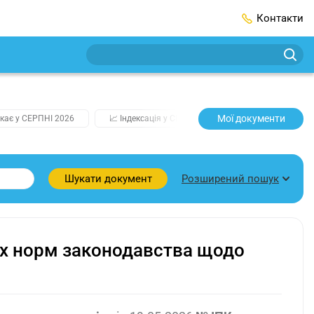
Контакти
Мої документи
кає у СЕРПНІ 2026
📈 Індексація у СЕРПНІ
2️⃣0️⃣2️⃣7️⃣ Усі клю
Розширений пошук
Шукати документ
х норм законодавства щодо