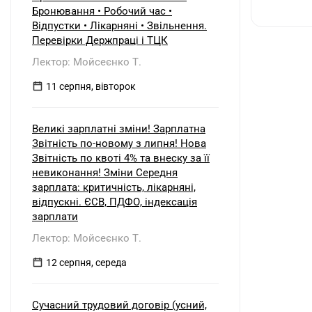
б) нерезидентом?
Бронювання • Робочий час •
Відпустки • Лікарняні • Звільнення.
Перевірки Держпраці і ТЦК
Лектор: Мойсеєнко Т.
11 серпня, вівторок
Великі зарплатні зміни! Зарплатна
Звітність по-новому з липня! Нова
Звітність по квоті 4% та внеску за її
невиконання! Зміни Середня
зарплата: критичність, лікарняні,
відпускні. ЄСВ, ПДФО, індексація
зарплати
Лектор: Мойсеєнко Т.
12 серпня, середа
Сучасний трудовий договір (усний,