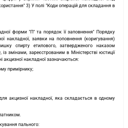
користання" 3) У полі "Коди операцій для складання в
ладної форми "П" та порядок її заповнення" Порядку
ої накладної, заявки на поповнення (коригування)
лишку спирту етилового, затвердженого наказом
, із змінами, зареєстрованим в Міністерстві юстиції
ині акцизної накладної зазначаються:
ому примірнику;
для акцизної накладної, яка складається в одному
платником.
кування пального: