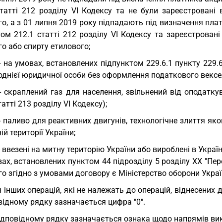
статті 212 розділу VI Кодексу та не були зареєстровані 
о, а з 01 липня 2019 року підпадають під визначення плат
ом 212.1 статті 212 розділу VI Кодексу та зареєстровані
о або спирту етилового;
 - на умовах, встановлених підпунктом 229.6.1 пункту 229.
однієї юридичної особи без оформлення податкового вексе
 - скраплений газ для населення, звільнений від оподатк
татті 213 розділу VI Кодексу);
 - паливо для реактивних двигунів, технологічне злиття як
ій території України;
 - ввезені на митну територію України або вироблені в Укра
ах, встановлених пунктом 44 підрозділу 5 розділу XX "Пе
о згідно з умовами договору є Міністерство оборони Украї
 інших операцій, які не належать до операцій, віднесених д
відному рядку зазначається цифра "0".
ідповідному рядку зазначається ознака щодо напрямів ви