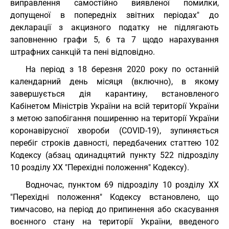
виправлення самостійно виявленої помилки,
допущеної в попередніх звітних періодах" до
декларації з акцизного податку не підлягають
заповненню графи 5, 6 та 7 щодо нарахування
штрафних санкцій та пені відповідно.
На період з 18 березня 2020 року по останній
календарний день місяця (включно), в якому
завершується дія карантину, встановленого
Кабінетом Міністрів України на всій території України
з метою запобігання поширенню на території України
коронавірусної хвороби (COVID-19), зупиняється
перебіг строків давності, передбачених статтею 102
Кодексу (абзац одинадцятий пункту 522 підрозділу
10 розділу XX "Перехідні положення" Кодексу).
Водночас, пунктом 69 підрозділу 10 розділу XX
"Перехідні положення" Кодексу встановлено, що
тимчасово, на період до припинення або скасування
воєнного стану на території України, введеного