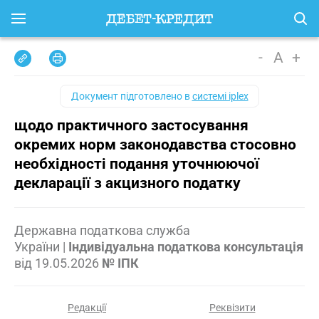
-
A
+
Документ підготовлено в
системі iplex
щодо практичного застосування
окремих норм законодавства стосовно
необхідності подання уточнюючої
декларації з акцизного податку
Державна податкова служба
України
|
Індивідуальна податкова консультація
від
19.05.2026
№ ІПК
Редакції
Реквізити