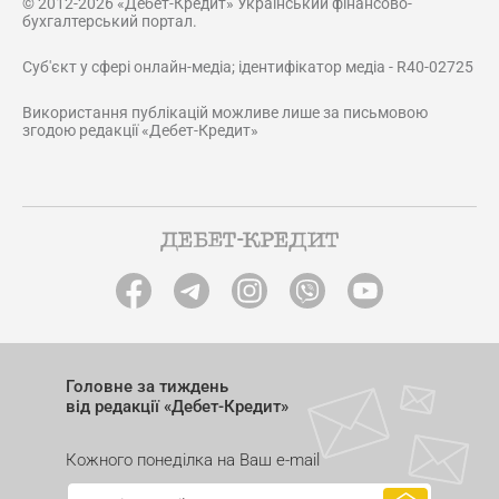
© 2012-2026 «Дебет-Кредит» Український фінансово-
бухгалтерський портал.
Суб'єкт у сфері онлайн-медіа; ідентифікатор медіа - R40-02725
Використання публікацій можливе лише за письмовою
згодою редакції «Дебет-Кредит»
Головне за тиждень
від редакції «Дебет-Кредит»
Кожного понеділка на Ваш e-mail