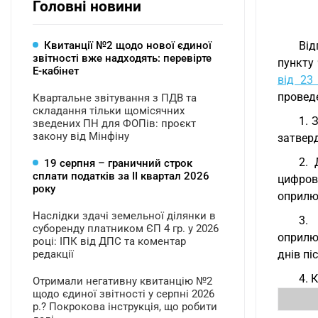
Головні новини
Квитанції №2 щодо нової єдиної
Від
звітності вже надходять: перевірте
пункту
Е-кабінет
від 23
провед
Квартальне звітування з ПДВ та
складання тільки щомісячних
1. 
зведених ПН для ФОПів: проєкт
закону від Мінфіну
затвер
2. 
19 серпня – граничний строк
сплати податків за ІI квартал 2026
цифров
року
оприлю
Наслідки здачі земельної ділянки в
3.
суборенду платником ЄП 4 гр. у 2026
оприлю
році: ІПК від ДПС та коментар
редакції
днів пі
4. 
Отримали негативну квитанцію №2
щодо єдиної звітності у серпні 2026
р.? Покрокова інструкція, що робити