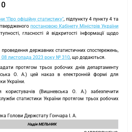
10
ни "Про офіційну статистику"
, підпункту 4 пункту 4 та
затвердженого
постановою Кабінету Міністрів України
упності, гласності й відкритості інформації щодо
ля проведення державних статистичних спостережень,
 08 листопада 2023 року № 310
, що додаються.
 надати протягом трьох робочих днів департаменту
вська О. А.) цей наказ в електронній формі для
ки України.
я користувачів (Вишневська О. А.) забезпечити
служби статистики України протягом трьох робочих
ка Голови Держстату Гончара І. А.
Надія МЕЛЬНИК