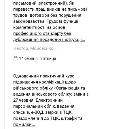
письмовий, електронний). Як
перевести працівників на письмові
трудові договори без порушення
законодавства. Трудові функції і
компетентності на основі
професійного стандарту без
дублювання посадової інструкції...
Лектор: Мойсеєнко Т.
14 серпня, пʼятниця
Одноденний практичний курс
підвищення кваліфікації щодо
військового обліку «Організація та
ведення військового обліку: зміни з
27 червня! Електронний
персональний облік, ведення
списків, е-ВОД, звірки з ТЦК,
повідомлення до ТЦК, штрафи та
помилки...