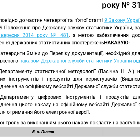
року № 3
повідно до частин четвертої та п'ятої статті
9 Закону Украї
 9 Положення про Державну службу статистики України, 
 вересня 2014 року № 481
, з метою забезпечення дост
ення державних статистичних спостережень
НАКАЗУЮ:
Затвердити Зміни до Переліку документації, необхідної д
дженого
наказом Державної служби статистики України від
Департаменту статистичної методології (Пасічна Н. А.)
их інструментів і продуктів для користувачів (Вишне
днення на офіційному вебсайті Державної служби статисти
 Департаменту цифрових інструментів і продуктів дл
днення цього наказу на офіційному вебсайті Державної 
сля отримання його електронної версії.
Контроль за виконанням цього наказу покласти на заступни
В. о. Голови