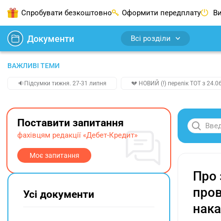
Спробувати безкоштовно
Оформити передплату
Ви
Документи
Всі розділи
ВАЖЛИВІ ТЕМИ
🔉Підсумки тижня. 27-31 липня
💔 НОВИЙ (!) перелік ТОТ з 24.06
Поставити запитання
фахівцям редакції «Дебет-Кредит»
Моє запитання
Про 
пров
Усі документи
нака