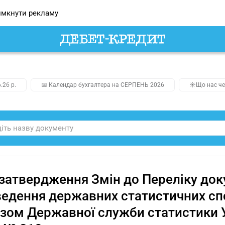
мкнути рекламу
.26 р.
📅 Календар бухгалтера на СЕРПЕНЬ 2026
☀️Що нас че
затвердження Змін до Переліку доку
едення державних статистичних сп
зом Державної служби статистики У