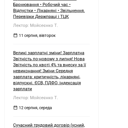
б) нерезидентом?
Бронювання • Робочий час •
Відпустки • Лікарняні • Звільнення.
Перевірки Держпраці і ТЦК
Лектор: Мойсеєнко Т.
11 серпня, вівторок
Великі зарплатні зміни! Зарплатна
Звітність по-новому з липня! Нова
Звітність по квоті 4% та внеску за її
невиконання! Зміни Середня
зарплата: критичність, лікарняні,
відпускні. ЄСВ, ПДФО, індексація
зарплати
Лектор: Мойсеєнко Т.
12 серпня, середа
Сучасний трудовий договір (усний,