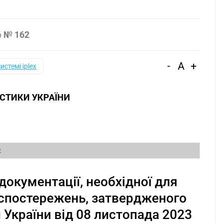
6
№ 162
-
A
+
системі iplex
СТИКИ УКРАЇНИ
2
документації, необхідної для
спостережень, затвердженого
України від 08 листопада 2023