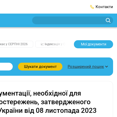
Контакти
Мої документи
кає у СЕРПНІ 2026
📈 Індексація у СЕРПНІ
2️⃣0️⃣2️⃣7️⃣ Усі клю
Розширений пошук
Шукати документ
ментації, необхідної для
остережень, затвердженого
країни від 08 листопада 2023