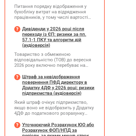
Питання порядку відображення у
бухобліку витрат на відрядження
працівників, у тому числі вартості
проживання в готелі, яке сплачено з
карткового рахунку працівника та
Дивіденди у 2026 році після
підтвердження таких операцій
переходу із ЄП: ризики за пп.
первинними документами, належать
57.1-1 ПКУ та алгоритм дій
до компетенції Мінфіну
(аудіоверсія)
Товариство з обмеженою
відповідальністю (ТОВ) до вересня
2026 року включно перебуває на
спрощеній системі оподаткування
(єдиний податок, 3 група, ставка 5%,
Штраф за невідображення
неплатник ПДВ). З 1 жовтня 2026
повернення ПФД директору в
року підприємство переходить на
Додатку 4ДФ у 2026 році: ризики
загальну систему оподаткування
підприємства (аудіоверсія)
(стає платником податку на
Який штраф очікує підприємство,
прибуток). За результатами
якщо воно не відобразить у Додатку
діяльності у періоді 2024–2025 років
4ДФ до податкового розрахунку
(під час перебування на спрощеній
повернення поворотної фінансової
системі) підприємство отримало
допомоги (ПФД) директору?
Уточнюючий Розрахунок ЮО або
чистий прибуток, сума
Розрахунок ФОП/НПД за
нерозподіленого прибутку в балансі
періоди, за якими минув строк