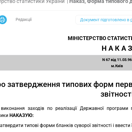
ерство статистики України
|
Наказ, Форма типового 
Редакції
Документ підготовлено в
МІНІСТЕРСТВО СТАТИСТ
Н А К А 
N 67 від 11.03.96
м.Київ
о затвердження типових форм перви
звітност
виконання заходів по реалізації Державної програми 
тики
НАКАЗУЮ:
Затвердити типові форми бланків суворої звітності і ввести 