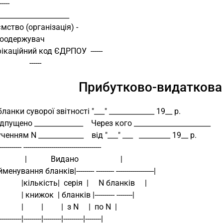
          ------ 
____________________
мство (організація) -
оодержувач
ікаційний код ЄДРПОУ  ------ 
                             ------ 
Прибутково-видаткова 
бланки суворої звітності "___" _____________ 19__ р.
дпущено ______________    Через кого ______________________
енням N _____________    від "___" ___   _________ 19__ р.
------------ --------------------------------------- 
             |            Видано                     |
нування бланків|--------- --------- -------------------|
               |кількість|  серія  |     N бланків     |
              | книжок  | бланків |---------- --------|
             |         |         |  з N     |  по N  |
-----------|---------|---------|----------|--------|