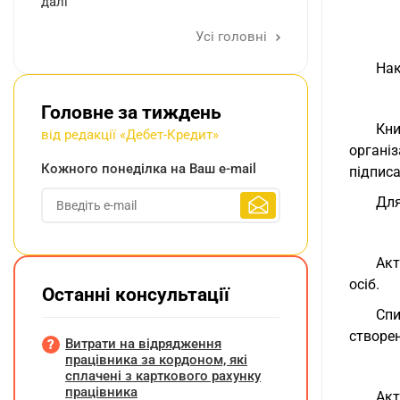
далі
Усі головні
Нак
Головне за тиждень
Кни
від редакції «Дебет-Кредит»
органі
Кожного понеділка на Ваш e-mail
підписа
Для
Акт
осіб.
Останні консультації
Спи
створе
Витрати на відрядження
працівника за кордоном, які
сплачені з карткового рахунку
працівника
Акт