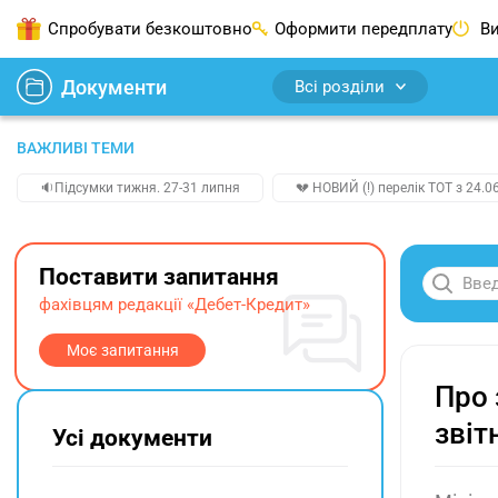
Спробувати безкоштовно
Оформити передплату
Ви
Документи
Всі розділи
ВАЖЛИВІ ТЕМИ
🔉Підсумки тижня. 27-31 липня
💔 НОВИЙ (!) перелік ТОТ з 24.06
Поставити запитання
фахівцям редакції «Дебет-Кредит»
Моє запитання
Про 
звіт
Усі документи