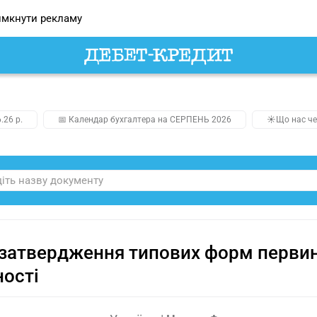
мкнути рекламу
.26 р.
📅 Календар бухгалтера на СЕРПЕНЬ 2026
☀️Що нас че
затвердження типових форм первинн
ності