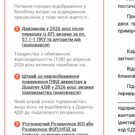
постач
Питання порядку відображення у
бухобліку витрат на відрядження
При
працівників, у тому числі вартості
проживання в готелі, яке сплачено з
двох п
карткового рахунку працівника та
Дивіденди у 2026 році після
примір
підтвердження таких операцій
переходу із ЄП: ризики за пп.
первинними документами, належать
57.1-1 ПКУ та алгоритм дій
до компетенції Мінфіну
(аудіоверсія)
Кар
Товариство з обмеженою
звітност
відповідальністю (ТОВ) до вересня
2026 року включно перебуває на
Від
спрощеній системі оподаткування
(єдиний податок, 3 група, ставка 5%,
бланків
Штраф за невідображення
неплатник ПДВ). З 1 жовтня 2026
повернення ПФД директору в
Під
року підприємство переходить на
Додатку 4ДФ у 2026 році: ризики
загальну систему оподаткування
підприємства (аудіоверсія)
перевір
(стає платником податку на
________
Який штраф очікує підприємство,
прибуток). За результатами
якщо воно не відобразить у Додатку
підприє
діяльності у періоді 2024–2025 років
4ДФ до податкового розрахунку
(під час перебування на спрощеній
вантажов
повернення поворотної фінансової
системі) підприємство отримало
Ідентифік
допомоги (ПФД) директору?
Уточнюючий Розрахунок ЮО або
чистий прибуток, сума
Розрахунок ФОП/НПД за
код ЄДРПОУ 
нерозподіленого прибутку в балансі
періоди, за якими минув строк