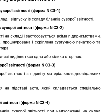
ворої звітності (форма N СЗ-1)
 і відпуску із складу бланків суворої звітності.
 суворої звітності (форма N СЗ-2)
ті на складі і застосовується всіма підприємствами,
, прошнурована і скріплена сургучною печаткою та
тера.
книзі виділяється одна або кілька сторінок.
орої звітності (форма N СЗ-3)
ої звітності з підзвіту матеріально-відповідальних
ся на підставі акта, який складається спеціально
ї звітності (форма N СЗ-4)
анків суворої звітності при надходженні на склад