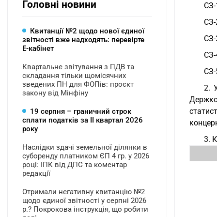
Головні новини
СЗ-
СЗ-
Квитанції №2 щодо нової єдиної
СЗ-
звітності вже надходять: перевірте
Е-кабінет
СЗ-
Квартальне звітування з ПДВ та
СЗ-
складання тільки щомісячних
зведених ПН для ФОПів: проєкт
2. 
закону від Мінфіну
Держко
статис
19 серпня – граничний строк
сплати податків за ІI квартал 2026
концер
року
3. 
Наслідки здачі земельної ділянки в
суборенду платником ЄП 4 гр. у 2026
році: ІПК від ДПС та коментар
редакції
Отримали негативну квитанцію №2
щодо єдиної звітності у серпні 2026
р.? Покрокова інструкція, що робити