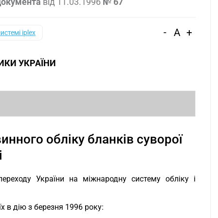
документа
від
11.03.1996
№ 67
-
A
+
системі iplex
ИКИ УКРАЇНИ
З
нного обліку бланків суворої
і
переходу України на міжнародну систему обліку і
їх в дію з березня 1996 року: