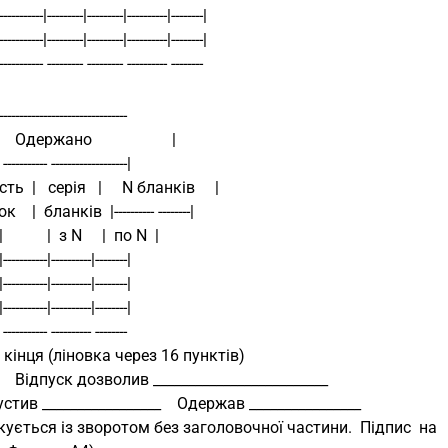
-----------|---------|---------|----------|--------|
-----------|---------|---------|----------|--------|
------------ --------- --------- ---------- -------- 
--------------------------------- 
       Одержано                    |
 ----------- -------------------|
сть  |   серія   |     N бланків     |
    |  бланків  |---------- --------|
  |           |  з N     |  по N  |
|-----------|----------|--------|
|-----------|----------|--------|
|-----------|----------|--------|
- ----------- ---------- -------- 
до кінця (ліновка через 16 пунктів)
                  Відпуск дозволив _________________________
Відпустив _________________    Одержав ________________
(Друкується із зворотом без заголовочної частини.  Підпис  на