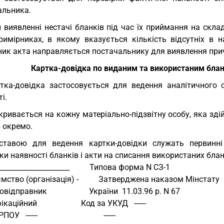
альника.
 виявленні нестачі бланків під час їх приймання на скл
римірниках, в якому вказується кількість відсутніх в н
ник акта направляється постачальнику для виявлення прич
Картка-довідка по виданим та використаним бланк
тка-довідка застосовується для ведення аналітичного 
і.
кривається на кожну матеріально-підзвітну особу, яка здій
 окремо.
ставою для ведення картки-довідки служать первинні 
ки наявності бланків і акти на списання використаних бланк
____________________          Типова форма N СЗ-1
мство (організація) -          Затверджена наказом Мінстату
ідправник                     України  11.03.96 р. N 67
аційний                      Код за УКУД   ------ 
  ------                                 ------ 