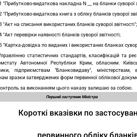
1 "Прибутково-видаткова накладна N __ на бланки суворої з
2 "Прибутково-видаткова книга з обліку бланків суворої зві
3 "Акт на списання використаних бланків суворої звітності";
4 "Акт перевірки наявності бланків суворої звітності;
5 "Картка-довідка по виданих і використаних бланках суворо
Управлінню статистичних стандартів, класифікацій та реє
мстату Автономної Республіки Крим, обласним. Київс
тики, підприємствам "Бланковидаву", міністерствам,
нам зразки затверджених форм первинної облікової докуме
Контроль за виконанням цього наказу залишаю за собою.
Перший заступник Міністра
Короткі вказівки по застосув
первинного обліку бланків