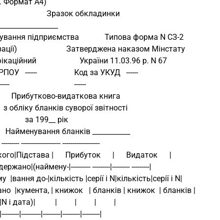
. Формат А4)
                                      Зразок обкладинки
_________________
вання підприємства             Типова форма N СЗ-2
ації)                         Затверджена наказом Мінстату
каційний                      України 11.03.96 р. N 67
У   ------                   Код за УКУД   ------ 
            ------                                 ------ 
                    Прибутково-видаткова книга
                з обліку бланків суворої звітності
                           за 199__ рік
                 Найменування бланків ___________
- --------- -------------------- ------------------- 
 кого|Підстава |      Прибуток      |      Видаток      |
жано|(наймену-|---------- ---------|--------- ---------|
кому  |вання до-|кількість |серії і N|кількість|серії і N|
дано  |кумента, | книжок   | бланків | книжок  | бланків |
  |N і дата)|          |         |         |         |
|---------|----------|---------|---------|---------|