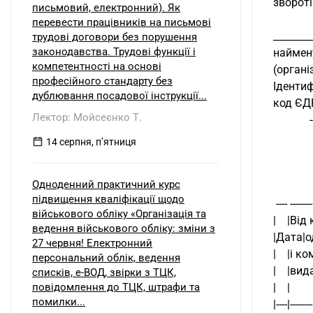
звороті
письмовий, електронний). Як
перевести працівників на письмові
________
трудові договори без порушення
законодавства. Трудові функції і
наймену
компетентності на основі
(організ
професійного стандарту без
Ідентифі
дублювання посадової інструкції...
код ЄДРПО
Лектор: Мойсеєнко Т.
 
14 серпня, пʼятниця
Одноденний практичний курс
підвищення кваліфікації щодо
 ---- -------
військового обліку «Організація та
|    |Від
ведення військового обліку: зміни з
|Дата|одер
27 червня! Електронний
|    |і 
персональний облік, ведення
|    |ви
списків, е-ВОД, звірки з ТЦК,
повідомлення до ТЦК, штрафи та
|    |      
помилки...
|----|--------