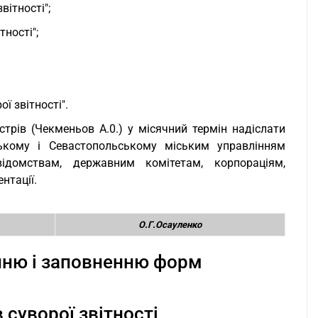
вітності";
тності";
ї звітності".
стрів (Чекменьов А.0.) у місячний термін надіслати
ькому і Севастопольському міським управлінням
 відомствам, державним комітетам, корпораціям,
нтації.
О.Г.Осауленко
анню і заповненню форм
 суворої звітності