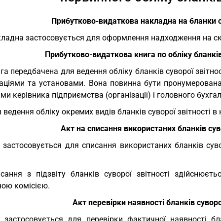
Прибутково-видаткова накладна на бланки су
ладна застосовується для оформлення надходження на склад
Прибутково-видаткова книга по обліку бланків
га передбачена для ведення обліку бланків суворої звітнос
заціями та установами. Вона повинна бути пронумерована
ми керівника підприємства (організації) і головного бухгал
 ведення обліку окремих видів бланків суворої звітності в 
Акт на списання використаних бланків сув
 застосовується для списання використаних бланків сувор
сання з підзвіту бланків суворої звітності здійснюєть
ною комісією.
Акт перевірки наявності бланків суворо
 застосовується для перевірки фактичної наявності бл