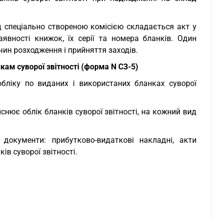
ад спеціально створеною комісією складається акт у
аявності книжок, їх серії та номера бланків. Один
ин розходження і прийняття заходів.
ам суворої звітності (форма N СЗ-5)
обліку по виданих і використаних бланках суворої
снює облік бланків суворої звітності, на кожний вид
документи: прибутково-видаткові накладні, акти
ів суворої звітності.