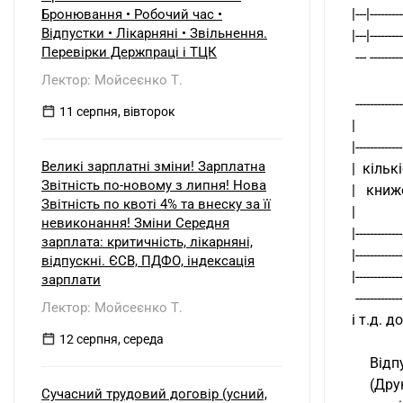
б) нерезидентом?
|---|---------
Бронювання • Робочий час •
Відпустки • Лікарняні • Звільнення.
|---|---------
Перевірки Держпраці і ТЦК
 --- --------
Лектор: Мойсеєнко Т.
 ------------
11 серпня, вівторок
|          
|-------------
Великі зарплатні зміни! Зарплатна
|  кількі
Звітність по-новому з липня! Нова
|   книжок
Звітність по квоті 4% та внеску за її
|           
невиконання! Зміни Середня
|-------------
зарплата: критичність, лікарняні,
|-------------
відпускні. ЄСВ, ПДФО, індексація
|-------------
зарплати
 ------------
Лектор: Мойсеєнко Т.
і т.д. 
12 серпня, середа
     
     
Сучасний трудовий договір (усний,