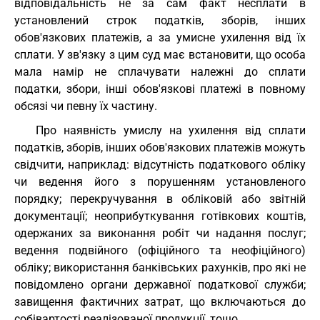
відповідальність не за сам факт несплати в
установлений строк податків, зборів, інших
обов'язкових платежів, а за умисне ухилення від їх
сплати. У зв'язку з цим суд має встановити, що особа
мала намір не сплачувати належні до сплати
податки, збори, інші обов'язкові платежі в повному
обсязі чи певну їх частину.
Про наявність умислу на ухилення від сплати
податків, зборів, інших обов'язкових платежів можуть
свідчити, наприклад: відсутність податкового обліку
чи ведення його з порушенням установленого
порядку; перекручування в обліковій або звітній
документації; неоприбуткування готівкових коштів,
одержаних за виконання робіт чи надання послуг;
ведення подвійного (офіційного та неофіційного)
обліку; використання банківських рахунків, про які не
повідомлено органи державної податкової служби;
завищення фактичних затрат, що включаються до
собівартості реалізованої продукції, тощо.