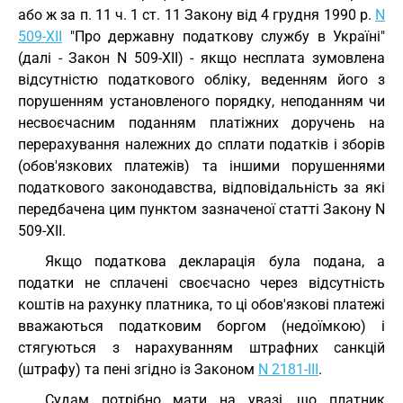
або ж за п. 11 ч. 1 ст. 11 Закону від 4 грудня 1990 р.
N
509-XII
"Про державну податкову службу в Україні"
(далі - Закон N 509-XII) - якщо несплата зумовлена
відсутністю податкового обліку, веденням його з
порушенням установленого порядку, неподанням чи
несвоєчасним поданням платіжних доручень на
перерахування належних до сплати податків і зборів
(обов'язкових платежів) та іншими порушеннями
податкового законодавства, відповідальність за які
передбачена цим пунктом зазначеної статті Закону N
509-XII.
Якщо податкова декларація була подана, а
податки не сплачені своєчасно через відсутність
коштів на рахунку платника, то ці обов'язкові платежі
вважаються податковим боргом (недоїмкою) і
стягуються з нарахуванням штрафних санкцій
(штрафу) та пені згідно із Законом
N 2181-III
.
Судам потрібно мати на увазі, що платник