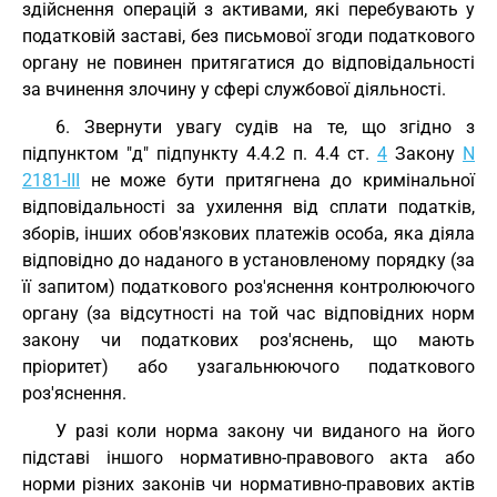
здійснення операцій з активами, які перебувають у
податковій заставі, без письмової згоди податкового
органу не повинен притягатися до відповідальності
за вчинення злочину у сфері службової діяльності.
6. Звернути увагу судів на те, що згідно з
підпунктом "д" підпункту 4.4.2 п. 4.4 ст.
4
Закону
N
2181-III
не може бути притягнена до кримінальної
відповідальності за ухилення від сплати податків,
зборів, інших обов'язкових платежів особа, яка діяла
відповідно до наданого в установленому порядку (за
її запитом) податкового роз'яснення контролюючого
органу (за відсутності на той час відповідних норм
закону чи податкових роз'яснень, що мають
пріоритет) або узагальнюючого податкового
роз'яснення.
У разі коли норма закону чи виданого на його
підставі іншого нормативно-правового акта або
норми різних законів чи нормативно-правових актів