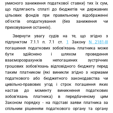
умисного заниження податкової ставки) тих їх сум,
що підлягають сплаті до бюджетів чи державних
цільових фондів при правильному відображенні
об'єктів оподаткування (без заниження чи
приховування останніх).
Звернути увагу судів на те, що згідно з
підпунктом 7.1.1 п. 7.1 ст.
1
Закону
N 2181-III
погашення податкових зобов'язань платника може
бути здійснено і шляхом проведення
взаєморозрахунків непогашених зустрічних
грошових зобов'язань відповідного бюджету перед
таким платником (які виникли згідно з нормами
податкового або бюджетного законодавства чи
цивільно-правових угод і строк погашення яких
настав до моменту виникнення податкових
зобов'язань платника) в передбаченому цим
Законом порядку - на підставі заяви платника за
спільним рішенням податкового органу та органу