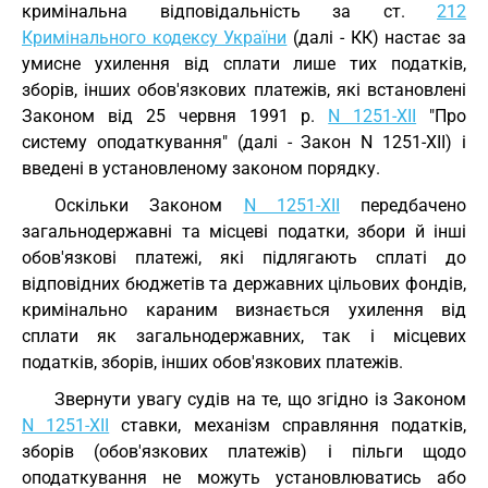
кримінальна відповідальність за ст.
212
Кримінального кодексу України
(далі - КК) настає за
умисне ухилення від сплати лише тих податків,
зборів, інших обов'язкових платежів, які встановлені
Законом від 25 червня 1991 р.
N 1251-XII
"Про
систему оподаткування" (далі - Закон N 1251-XII) і
введені в установленому законом порядку.
Оскільки Законом
N 1251-XII
передбачено
загальнодержавні та місцеві податки, збори й інші
обов'язкові платежі, які підлягають сплаті до
відповідних бюджетів та державних цільових фондів,
кримінально караним визнається ухилення від
сплати як загальнодержавних, так і місцевих
податків, зборів, інших обов'язкових платежів.
Звернути увагу судів на те, що згідно із Законом
N 1251-XII
ставки, механізм справляння податків,
зборів (обов'язкових платежів) і пільги щодо
оподаткування не можуть установлюватись або