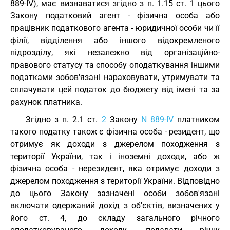
889-IV), має визнаватися згідно з п. 1.15 ст. 1 цього
Закону податковий агент - фізична особа або
працівник податкового агента - юридичної особи чи її
філії, відділення або іншого відокремленого
підрозділу, які незалежно від організаційно-
правового статусу та способу оподаткування іншими
податками зобов'язані нараховувати, утримувати та
сплачувати цей податок до бюджету від імені та за
рахунок платника.
Згідно з п. 2.1 ст.
2
Закону
N 889-IV
платником
такого податку також є фізична особа - резидент, що
отримує як доходи з джерелом походження з
території України, так і іноземні доходи, або ж
фізична особа - нерезидент, яка отримує доходи з
джерелом походження з території України. Відповідно
до цього Закону зазначені особи зобов'язані
включати одержаний дохід з об'єктів, визначених у
його ст. 4, до складу загального річного