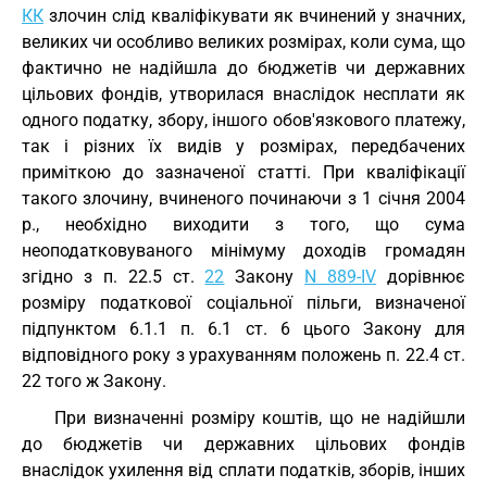
КК
злочин слід кваліфікувати як вчинений у значних,
великих чи особливо великих розмірах, коли сума, що
фактично не надійшла до бюджетів чи державних
цільових фондів, утворилася внаслідок несплати як
одного податку, збору, іншого обов'язкового платежу,
так і різних їх видів у розмірах, передбачених
приміткою до зазначеної статті. При кваліфікації
такого злочину, вчиненого починаючи з 1 січня 2004
р., необхідно виходити з того, що сума
неоподатковуваного мінімуму доходів громадян
згідно з п. 22.5 ст.
22
Закону
N 889-IV
дорівнює
розміру податкової соціальної пільги, визначеної
підпунктом 6.1.1 п. 6.1 ст. 6 цього Закону для
відповідного року з урахуванням положень п. 22.4 ст.
22 того ж Закону.
При визначенні розміру коштів, що не надійшли
до бюджетів чи державних цільових фондів
внаслідок ухилення від сплати податків, зборів, інших