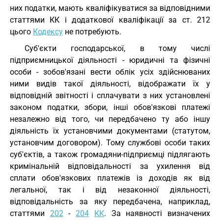
них податки, мають кваліфікуватися за відповідними
статтями КК і додаткової кваліфікації за ст. 212
цього
Кодексу
не потребують.
Суб'єкти господарської, в тому числі
підприємницької діяльності - юридичні та фізичні
особи - зобов'язані вести облік усіх здійснюваних
ними видів такої діяльності, відображати їх у
відповідній звітності і сплачувати з них установлені
законом податки, збори, інші обов'язкові платежі
незалежно від того, чи передбачено ту або іншу
діяльність їх установчими документами (статутом,
установчим договором). Тому службові особи таких
суб'єктів, а також громадяни-підприємці підлягають
кримінальній відповідальності за ухилення від
сплати обов'язкових платежів із доходів як від
легальної, так і від незаконної діяльності,
відповідальність за яку передбачена, наприклад,
статтями
202
-
204
КК
. За наявності визначених