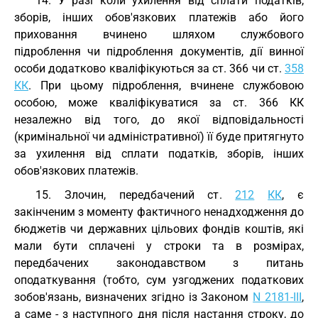
14. У разі коли ухилення від сплати податків,
зборів, інших обов'язкових платежів або його
приховання вчинено шляхом службового
підроблення чи підроблення документів, дії винної
особи додатково кваліфікуються за ст. 366 чи ст.
358
КК
. При цьому підроблення, вчинене службовою
особою, може кваліфікуватися за ст. 366 КК
незалежно від того, до якої відповідальності
(кримінальної чи адміністративної) її буде притягнуто
за ухилення від сплати податків, зборів, інших
обов'язкових платежів.
15. Злочин, передбачений ст.
212
КК
, є
закінченим з моменту фактичного ненадходження до
бюджетів чи державних цільових фондів коштів, які
мали бути сплачені у строки та в розмірах,
передбачених законодавством з питань
оподаткування (тобто, сум узгоджених податкових
зобов'язань, визначених згідно із Законом
N 2181-III
,
а саме - з наступного дня після настання строку, до