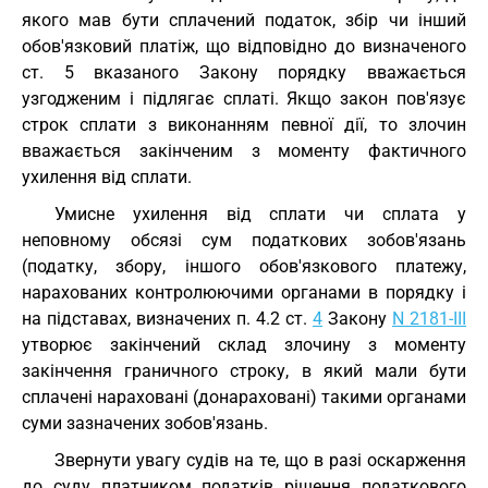
якого мав бути сплачений податок, збір чи інший
обов'язковий платіж, що відповідно до визначеного
ст. 5 вказаного Закону порядку вважається
узгодженим і підлягає сплаті. Якщо закон пов'язує
строк сплати з виконанням певної дії, то злочин
вважається закінченим з моменту фактичного
ухилення від сплати.
Умисне ухилення від сплати чи сплата у
неповному обсязі сум податкових зобов'язань
(податку, збору, іншого обов'язкового платежу,
нарахованих контролюючими органами в порядку і
на підставах, визначених п. 4.2 ст.
4
Закону
N 2181-III
утворює закінчений склад злочину з моменту
закінчення граничного строку, в який мали бути
сплачені нараховані (донараховані) такими органами
суми зазначених зобов'язань.
Звернути увагу судів на те, що в разі оскарження
до суду платником податків рішення податкового