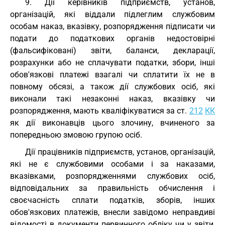
9. Дії керівників підприємств, установ,
організацій, які віддали підлеглим службовим
особам наказ, вказівку, розпорядження підписати чи
подати до податкових органів недостовірні
(фальсифіковані) звіти, баланси, декларації,
розрахунки або не сплачувати податки, збори, інші
обов'язкові платежі взагалі чи сплатити їх не в
повному обсязі, а також дії службових осіб, які
виконали такі незаконні наказ, вказівку чи
розпорядження, мають кваліфікуватися за ст.
212
КК
як дії виконавців цього злочину, вчиненого за
попередньою змовою групою осіб.
Дії працівників підприємств, установ, організацій,
які не є службовими особами і за наказами,
вказівками, розпорядженнями службових осіб,
відповідальних за правильність обчислення і
своєчасність сплати податків, зборів, інших
обов'язкових платежів, внесли завідомо неправдиві
відомості в документи первинного обліку чи у звіти,