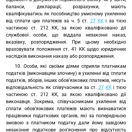
баланси, декларації, розрахунки, мають
кваліфікуватись як пособництво умисному ухиленню
від сплати цих платежів за ч. 5 ст.
27
КК
і за тією
частиною ст. 212 КК, за якою кваліфіковано дії
службової особи, що віддала незаконні наказ,
вказівку, розпорядження. При цьому необхідно
враховувати положення ст. 41 КК щодо юридичних
наслідків виконання наказу або розпорядження.
10. Особи, які своїми діями сприяли платникам
податків (виконавцям злочину) в ухиленні від сплати
податків, зборів, інших обов'язкових платежів, несуть
відповідальність як співучасники за ст.
27
КК
і тією
частиною ст. 212 КК, за якою кваліфіковано дії
виконавця. Зокрема, співучасниками ухилення від
сплати обов'язкових платежів мають визнаватися
працівники податкових органів, які за попередньою
змовою з платником податку дали йому завідомо
незаконне податкове роз'яснення про відсутність