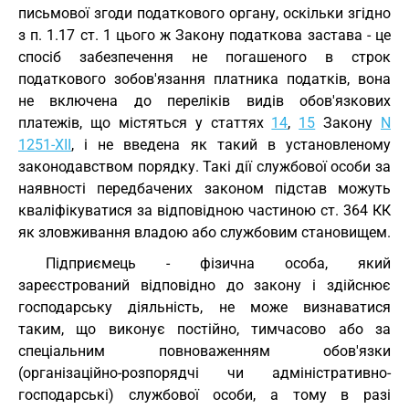
письмової згоди податкового органу, оскільки згідно
з п. 1.17 ст. 1 цього ж Закону податкова застава - це
спосіб забезпечення не погашеного в строк
податкового зобов'язання платника податків, вона
не включена до переліків видів обов'язкових
платежів, що містяться у статтях
14
,
15
Закону
N
1251-XII
, і не введена як такий в установленому
законодавством порядку. Такі дії службової особи за
наявності передбачених законом підстав можуть
кваліфікуватися за відповідною частиною ст. 364 КК
як зловживання владою або службовим становищем.
Підприємець - фізична особа, який
зареєстрований відповідно до закону і здійснює
господарську діяльність, не може визнаватися
таким, що виконує постійно, тимчасово або за
спеціальним повноваженням обов'язки
(організаційно-розпорядчі чи адміністративно-
господарські) службової особи, а тому в разі