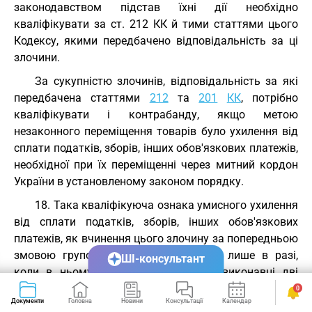
законодавством підстав їхні дії необхідно
кваліфікувати за ст. 212 КК й тими статтями цього
Кодексу, якими передбачено відповідальність за ці
злочини.
За сукупністю злочинів, відповідальність за які
передбачена статтями
212
та
201
КК
, потрібно
кваліфікувати і контрабанду, якщо метою
незаконного переміщення товарів було ухилення від
сплати податків, зборів, інших обов'язкових платежів,
необхідної при їх переміщенні через митний кордон
України в установленому законом порядку.
18. Така кваліфікуюча ознака умисного ухилення
від сплати податків, зборів, інших обов'язкових
платежів, як вчинення цього злочину за попередньою
змовою групою осіб, застосовується лише в разі,
ШІ-консультант
коли в ньому брали участь як співвиконавці дві
особи чи більше, які попередньо, до вчинення діяння,
0
Документи
Головна
Новини
Консультації
Календар
Сервіси
домовилися не сплачувати податки, збори, інші