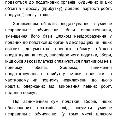
подаються до податкових органів, будь-яких із цих
об'єктів - доходу (прибутку), доданої вартості робіт,
продукції, послуг тощо.
Заниженням об'єктів оподаткування є умисне
неправильне обчислення бази оподаткування,
зменшення його бази шляхом невідображення у
поданих до податкових органів деклараціях чи інших
звітних документах повного обсягу об'єктів
оподаткування тощо, внаслідок чого податки, збори,
інші обов'язкові платежі сплачуються платником не в
повному обсязі. Зокрема, заниження
оподатковуваного прибутку може полягати в
частковому чи повному невключенні до нього
коштів, одержаних від виконання певних робіт,
надання послуг.
Під заниженням сум податків, зборів, інших
обов'язкових платежів слід розуміти умисне
неправильне обчислення (у тому числі шляхом