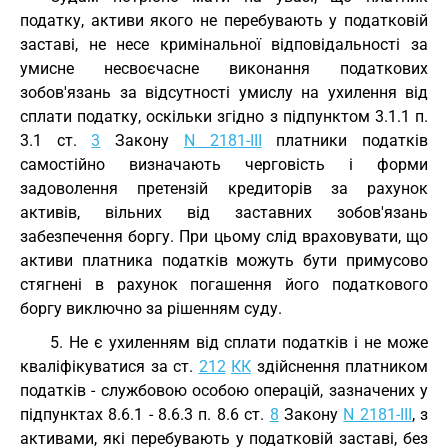
податку, активи якого не перебувають у податковій
заставі, не несе кримінальної відповідальності за
умисне несвоєчасне виконання податкових
зобов'язань за відсутності умислу на ухилення від
сплати податку, оскільки згідно з підпунктом 3.1.1 п.
3.1 ст.
3
Закону
N 2181-III
платники податків
самостійно визначають черговість і форми
задоволення претензій кредиторів за рахунок
активів, вільних від заставних зобов'язань
забезпечення боргу. При цьому слід враховувати, що
активи платника податків можуть бути примусово
стягнені в рахунок погашення його податкового
боргу виключно за рішенням суду.
5. Не є ухиленням від сплати податків і не може
кваліфікуватися за ст.
212
КК
здійснення платником
податків - службовою особою операцій, зазначених у
підпунктах 8.6.1 - 8.6.3 п. 8.6 ст.
8
Закону
N 2181-III
, з
активами, які перебувають у податковій заставі, без