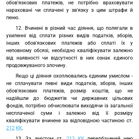
обов'язкових платежів, не потрібно враховувати
нараховані чи сплачені у зв'язку з цим штрафи й
пеню.
12. Вчинені в різний час діяння, що полягали в
ухиленні від сплати різних видів податків, зборів,
інших обов'язкових платежів або сплаті їх у
неповному обсязі, необхідно кваліфікувати залежно
від наявності чи відсутності в них ознак єдиного
продовжуваного злочину.
Якщо ці діяння охоплювались єдиним умислом -
не сплачувати певні види податків, зборів, інших
обов'язкових платежів, розмір коштів, що не
надійшли до бюджетів чи державних цільових
фондів, потрібно обчислювати виходячи із загальної
несплаченої суми і залежно від її розміру
кваліфікувати вчинене за відповідною частиною ст.
212
КК
.
13. За змістом ст.
212
КК
передбачений нею