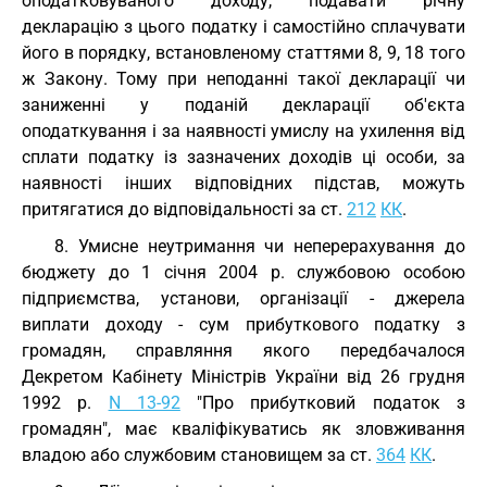
оподатковуваного доходу, подавати річну
декларацію з цього податку і самостійно сплачувати
його в порядку, встановленому статтями 8, 9, 18 того
ж Закону. Тому при неподанні такої декларації чи
заниженні у поданій декларації об'єкта
оподаткування і за наявності умислу на ухилення від
сплати податку із зазначених доходів ці особи, за
наявності інших відповідних підстав, можуть
притягатися до відповідальності за ст.
212
КК
.
8. Умисне неутримання чи неперерахування до
бюджету до 1 січня 2004 р. службовою особою
підприємства, установи, організації - джерела
виплати доходу - сум прибуткового податку з
громадян, справляння якого передбачалося
Декретом Кабінету Міністрів України від 26 грудня
1992 р.
N 13-92
"Про прибутковий податок з
громадян", має кваліфікуватись як зловживання
владою або службовим становищем за ст.
364
КК
.