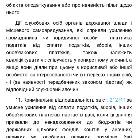
об'єкта оподаткування або про наявність пільг щодо
нього.
Дії службових осіб органів державної влади і
місцевого самоврядування, які сприяли ухиленню
громадянина чи юридичної особи - платника
податків від сплати податків, зборів, інших
обов'язкових платежів, також належить
кваліфікувати як співучасть у конкретному злочині, а
якщо вони діяли при цьому з корисливої або іншої
особистої заінтересованості чи в інтересах інших осіб,
- і (за наявності передбачених законом підстав) як
відповідний службовий злочин.
11. Кримінальна відповідальність за ст.
212
КК
за
умисне ухилення від сплати податків, зборів, інших
обов'язкових платежів настає в разі, коли ці діяння
призвели до ненадходження до бюджетів чи
державних цільових фондів коштів у значних,
великих чи особливо великих розмірах (які