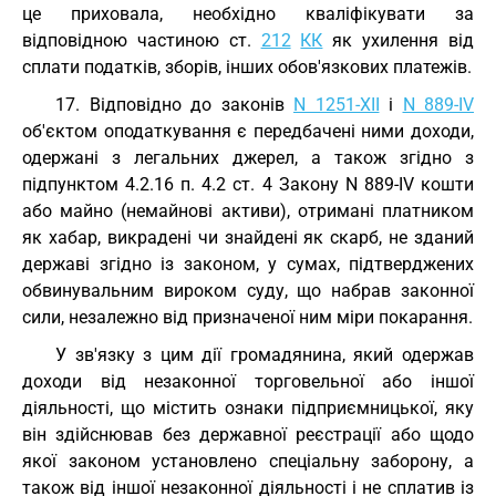
це приховала, необхідно кваліфікувати за
відповідною частиною ст.
212
КК
як ухилення від
сплати податків, зборів, інших обов'язкових платежів.
17. Відповідно до законів
N 1251-XII
і
N 889-IV
об'єктом оподаткування є передбачені ними доходи,
одержані з легальних джерел, а також згідно з
підпунктом 4.2.16 п. 4.2 ст. 4 Закону N 889-IV кошти
або майно (немайнові активи), отримані платником
як хабар, викрадені чи знайдені як скарб, не зданий
державі згідно із законом, у сумах, підтверджених
обвинувальним вироком суду, що набрав законної
сили, незалежно від призначеної ним міри покарання.
У зв'язку з цим дії громадянина, який одержав
доходи від незаконної торговельної або іншої
діяльності, що містить ознаки підприємницької, яку
він здійснював без державної реєстрації або щодо
якої законом установлено спеціальну заборону, а
також від іншої незаконної діяльності і не сплатив із