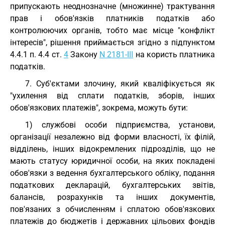
припускають неоднозначне (множинне) трактування
прав і обов'язків платників податків або
контролюючих органів, тобто має місце "конфлікт
інтересів", рішення приймається згідно з підпунктом
4.4.1 п. 4.4 ст.
4
Закону
N 2181-III
на користь платника
податків.
7. Суб'єктами злочину, який кваліфікується як
"ухилення від сплати податків, зборів, інших
обов'язкових платежів", зокрема, можуть бути:
1) службові особи підприємства, установи,
організації незалежно від форми власності, їх філій,
відділень, інших відокремлених підрозділів, що не
мають статусу юридичної особи, на яких покладені
обов'язки з ведення бухгалтерського обліку, подання
податкових декларацій, бухгалтерських звітів,
балансів, розрахунків та інших документів,
пов'язаних з обчисленням і сплатою обов'язкових
платежів до бюджетів і державних цільових фондів