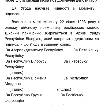
через шість місяців після повідомлення депозитарія.
Ця Угода набуває чинності з моменту її
підписання.
Вчинено в місті Мінську 22 січня 1993 року в
одному дійсному примірнику російською мовою.
Дійсний примірник зберігається в Архіві Уряду
Республіки Білорусь, який направить державам, які
підписали цю Угоду, її завірену копію.
 За Азербайджанську Республіку           За Латвійську 
Республіку 
 За Республіку Білорусь                  За Литовську 
Республіку 
     (підпис) 
 За Республіку Вірменія                  За Республіку 
Молдова 
     (підпис)                                    (підпис) 
 За Республіку Грузія                    За Російську 
Федерацію 