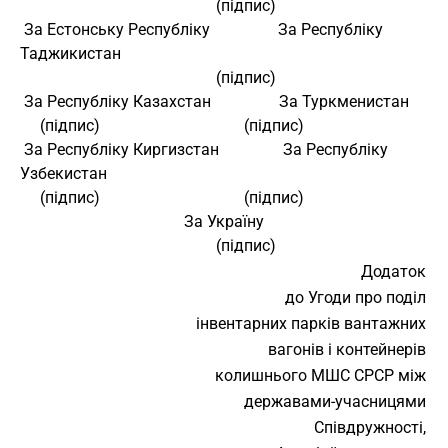
                                                 (підпис) 
 За Естонську Республіку                 За Республіку 
Таджикистан 
                                                 (підпис) 
 За Республіку Казахстан                 За Туркменистан 
     (підпис)                                    (підпис) 
 За Республіку Киргизстан                За Республіку 
Узбекистан 
     (підпис)                                    (підпис) 
                                         За Україну 
                                                 (підпис) 
Додаток
до Угоди про поділ
інвентарних парків вантажних
вагонів і контейнерів
колишнього МШС СРСР між
державами-учасницями
Співдружності,