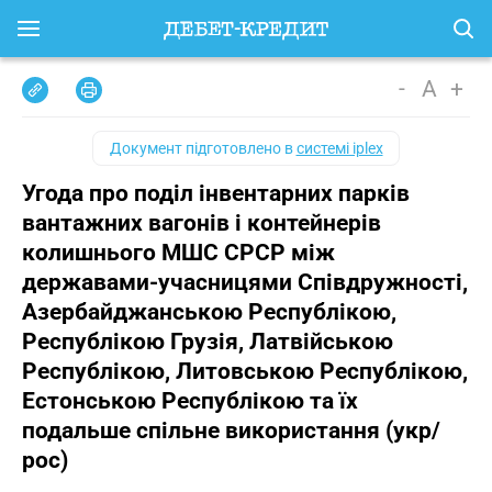
-
A
+
Документ підготовлено в
системі iplex
Угода про поділ інвентарних парків
вантажних вагонів і контейнерів
колишнього МШС СРСР між
державами-учасницями Співдружності,
Азербайджанською Республікою,
Республікою Грузія, Латвійською
Республікою, Литовською Республікою,
Естонською Республікою та їх
подальше спільне використання (укр/
рос)