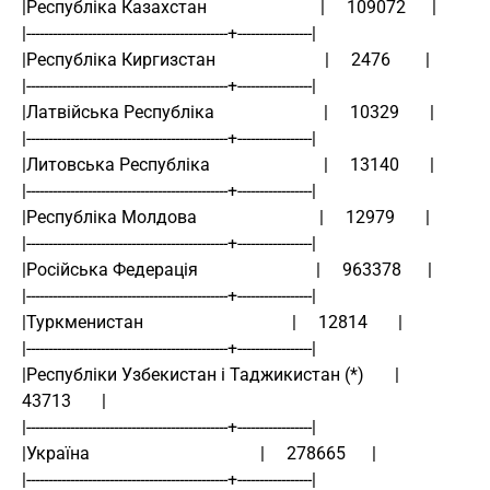
|Республіка Казахстан                          |     109072      |
|----------------------------------------------+-----------------|
|Республіка Киргизстан                         |     2476        |
|----------------------------------------------+-----------------|
|Латвійська Республіка                         |     10329       |
|----------------------------------------------+-----------------|
|Литовська Республіка                          |     13140       |
|----------------------------------------------+-----------------|
|Республіка Молдова                            |     12979       |
|----------------------------------------------+-----------------|
|Російська Федерація                           |     963378      |
|----------------------------------------------+-----------------|
|Туркменистан                                  |     12814       |
|----------------------------------------------+-----------------|
|Республіки Узбекистан і Таджикистан (*)       |     
43713       |
|----------------------------------------------+-----------------|
|Україна                                       |     278665      |
|----------------------------------------------+-----------------|