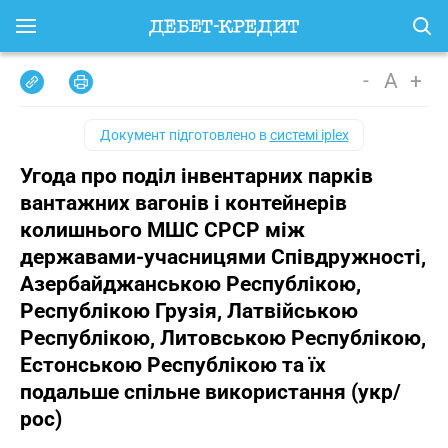
-
A
+
Документ підготовлено в
системі iplex
Угода про поділ інвентарних парків
вантажних вагонів і контейнерів
колишнього МШС СРСР між
державами-учасницями Співдружності,
Азербайджанською Республікою,
Республікою Грузія, Латвійською
Республікою, Литовською Республікою,
Естонською Республікою та їх
подальше спільне використання (укр/
рос)