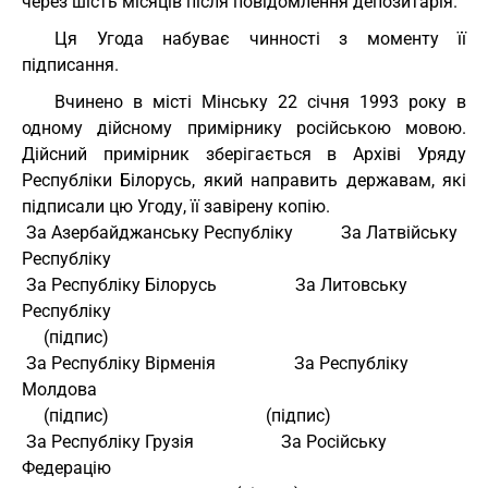
через шість місяців після повідомлення депозитарія.
Ця Угода набуває чинності з моменту її
підписання.
Вчинено в місті Мінську 22 січня 1993 року в
одному дійсному примірнику російською мовою.
Дійсний примірник зберігається в Архіві Уряду
Республіки Білорусь, який направить державам, які
підписали цю Угоду, її завірену копію.
 За Азербайджанську Республіку           За Латвійську 
Республіку 
 За Республіку Білорусь                  За Литовську 
Республіку 
     (підпис) 
 За Республіку Вірменія                  За Республіку 
Молдова 
     (підпис)                                    (підпис) 
 За Республіку Грузія                    За Російську 
Федерацію 