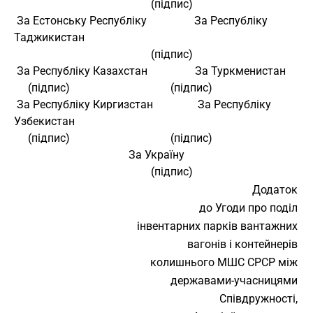
                                                 (підпис) 
 За Естонську Республіку                 За Республіку 
Таджикистан 
                                                 (підпис) 
 За Республіку Казахстан                 За Туркменистан 
     (підпис)                                    (підпис) 
 За Республіку Киргизстан                За Республіку 
Узбекистан 
     (підпис)                                    (підпис) 
                                         За Україну 
                                                 (підпис) 
Додаток
до Угоди про поділ
інвентарних парків вантажних
вагонів і контейнерів
колишнього МШС СРСР між
державами-учасницями
Співдружності,