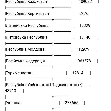
|Республіка Казахстан                          |     109072      |
|----------------------------------------------+-----------------|
|Республіка Киргизстан                         |     2476        |
|----------------------------------------------+-----------------|
|Латвійська Республіка                         |     10329       |
|----------------------------------------------+-----------------|
|Литовська Республіка                          |     13140       |
|----------------------------------------------+-----------------|
|Республіка Молдова                            |     12979       |
|----------------------------------------------+-----------------|
|Російська Федерація                           |     963378      |
|----------------------------------------------+-----------------|
|Туркменистан                                  |     12814       |
|----------------------------------------------+-----------------|
|Республіки Узбекистан і Таджикистан (*)       |     
43713       |
|----------------------------------------------+-----------------|
|Україна                                       |     278665      |
|----------------------------------------------+-----------------|