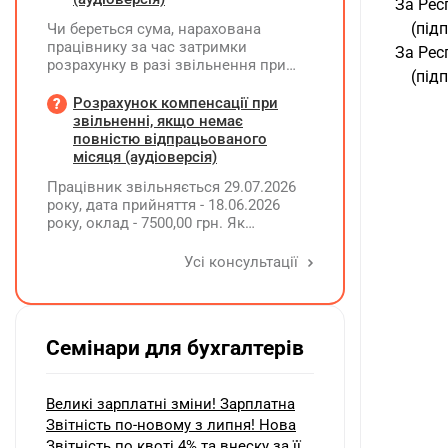
 За Рес
     (пі
Чи береться сума, нарахована
працівнику за час затримки
 За Рес
розрахунку в разі звільнення при
     (пі
обчсиленні середньомісячної
заробітної плати (винагороди), для
Розрахунок компенсації при
розрахунку внеску на підтримку
звільненні, якщо немає
працевлаштування осіб з
повністю відпрацьованого
інвалідністю?
місяця (аудіоверсія)
Працівник звільняється 29.07.2026
року, дата прийняття - 18.06.2026
року, оклад - 7500,00 грн. Як
розрахувати компенсацію трьох
невикористаних днів відпустки при
Усі консультації
звільненні?
Семінари для бухгалтерів
Великі зарплатні зміни! Зарплатна
Звітність по-новому з липня! Нова
Звітність по квоті 4% та внеску за її