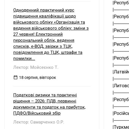
|Республік
|------------
Одноденний практичний курс
підвищення кваліфікації щодо
|Республік
військового обліку «Організація та
|------------
ведення військового обліку: зміни з
|Республік
27 червня! Електронний
|------------
персональний облік, ведення
|Республі
списків, е-ВОД, звірки з ТЦК,
|------------
повідомлення до ТЦК, штрафи та
|Республік
помилки...
|------------
Лектор: Мойсеєнко Т.
|Латвійсь
18 серпня, вівторок
|------------
|Литовськ
|------------
Податкові ризики та практичні
|Республік
рішення – 2026: ПДВ, первинні
|------------
документи та податок на прибуток,
ПДФО/Військовий збір
|Російська
|------------
Лектор: Самарченко О.Р.
|Туркменис