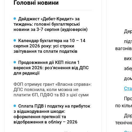
Головні новини
Дайджест «Дебет-Кредит» за
тиждень: головні бухгалтерські
новини за 3-7 серпня (аудіоверсія)
Дер
Календар бухгалтера на 10 – 14
під
серпня 2026 року: усі строки
вагонів
звітування та сплати податків
вих
Продовження дії КЕП після 1
вересня 2026: розʼяснення від ДПС
збе
для редакції
дом
ФОП отримує грант «Власна справа»:
Ста
ДПС пояснила, коли можна не
платити ЄП, ПДФО та ВЗ з цієї суми
Про
по кіль
Сплата ПДВ і податку на прибуток
з відшкодування шкоди:
Дор
оформлення претензії та
відображення в обліку – 2026
технічн