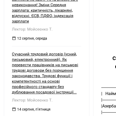
невиконання! Зміни Середня
зарплата: критичність, лікарняні,
відпускні. ЄСВ, ПДФО, індексація
зарплати
Лектор: Мойсеєнко Т.
12 серпня, середа
Сучасний трудовий договір (усний,
с
письмовий, електронний). Як
перевести працівників на письмові
трудові договори без порушення
законодавства. Трудові функції і
компетентності на основі
професійного стандарту без
--------------
дублювання посадової інструкції...
|   Найм
|------------
Лектор: Мойсеєнко Т.
|Азербайд
14 серпня, пʼятниця
|------------