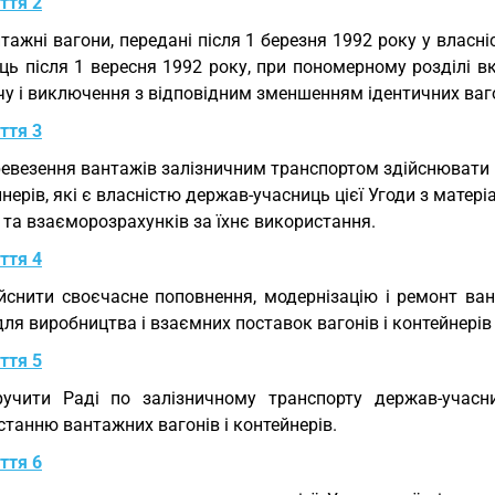
ття 2
тажні вагони, передані після 1 березня 1992 року у власн
ць після 1 вересня 1992 року, при пономерному розділі в
у і виключення з відповідним зменшенням ідентичних вагон
ття 3
евезення вантажів залізничним транспортом здійснювати 
йнерів, які є власністю держав-учасниць цієї Угоди з мате
 та взаєморозрахунків за їхнє використання.
ття 4
йснити своєчасне поповнення, модернізацію і ремонт ван
ля виробництва і взаємних поставок вагонів і контейнерів 
ття 5
учити Раді по залізничному транспорту держав-учасн
танню вантажних вагонів і контейнерів.
ття 6