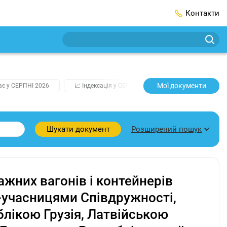
Контакти
Мої документи
ає у СЕРПНІ 2026
📈 Індексація у СЕРПНІ
2️⃣0️⃣2️⃣7️⃣ Усі ключо
Розширений пошук
Шукати документ
ажних вагонів і контейнерів
учасницями Співдружності,
лікою Грузія, Латвійською