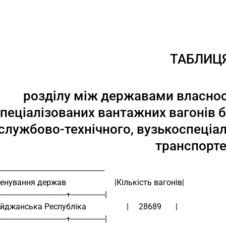
ТАБЛИЦ
розділу між державами власност
пеціалізованих вантажних вагонів б
службово-технічного, вузькоспеціал
транспорте
----------------------------------------------------
енування держав                        |Кількість вагонів|
----------------------------------+-----------------|
жанська Республіка                    |     28689       |
----------------------------------+-----------------|