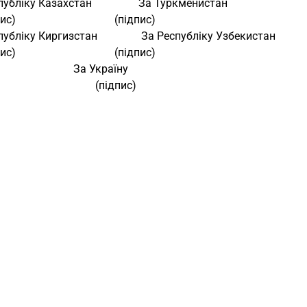
публіку Казахстан                 За Туркменистан 
дпис)                                    (підпис) 
публіку Киргизстан                За Республіку Узбекистан 
дпис)                                    (підпис) 
                                         За Україну 
                                                 (підпис) 