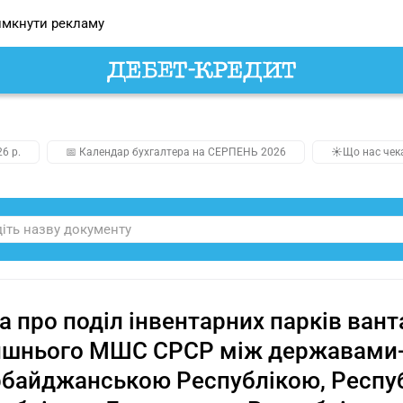
мкнути рекламу
26 р.
📅 Календар бухгалтера на СЕРПЕНЬ 2026
☀️Що нас чек
а про поділ інвентарних парків вант
ишнього МШС СРСР між державами-
байджанською Республікою, Респуб