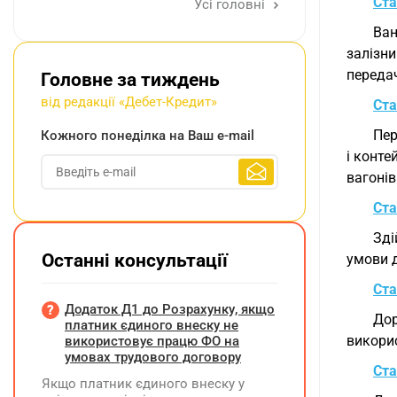
Ста
Усі головні
Ван
залізни
передач
Головне за тиждень
від редакції «Дебет-Кредит»
Ста
Пер
Кожного понеділка на Ваш e-mail
і конте
вагонів
Ста
Зді
Останні консультації
умови д
Ста
Додаток Д1 до Розрахунку, якщо
Дор
платник єдиного внеску не
викорис
використовує працю ФО на
умовах трудового договору
Ста
Якщо платник єдиного внеску у