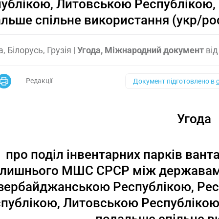
ублікою, Литовською Республікою, 
льше спільне використання (укр/ро
, Білорусь, Грузія
|
Угода, Міжнародний документ
ві
Редакції
Документ підготовлено в
Угода
про поділ інвентарних парків ванта
лишнього МШС СРСР між державами
зербайджанською Республікою, Респ
публікою, Литовською Республікою,