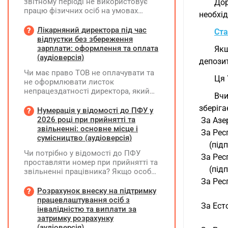
звітному періоді не використовує
Дор
працю фізичних осіб на умовах
необхід
трудового договору (контракту) або
на інших умовах, передбачених
Лікарняний директора під час
Ста
законодавством, Додаток Д1/
відпустки без збереження
Додаток ФІЗ-Д1 за відповідний
зарплати: оформлення та оплата
Якщ
період не подається
(аудіоверсія)
депозит
Чи має право ТОВ не оплачувати та
Ця 
не оформлювати листок
непрацездатності директора, який
Вчи
перебуває у відпустці без
зберіга
збереження заробітної плати під час
Нумерація у відомості до ПФУ у
призупинення діяльності
2026 році при прийнятті та
 За Азе
підприємства?
звільненні: основне місце і
 За Рес
сумісництво (аудіоверсія)
     (пі
Чи потрібно у відомості до ПФУ
 За Рес
проставляти номер при прийнятті та
     (пі
звільненні працівника? Якщо особа
одночасно працювала за основним
 За Респ
місцем роботи та за сумісництвом,
Розрахунок внеску на підтримку
чи рахується це як два роботодавці?
працевлаштування осіб з
 За Ест
інвалідністю та виплати за
затримку розрахунку
(аудіоверсія)