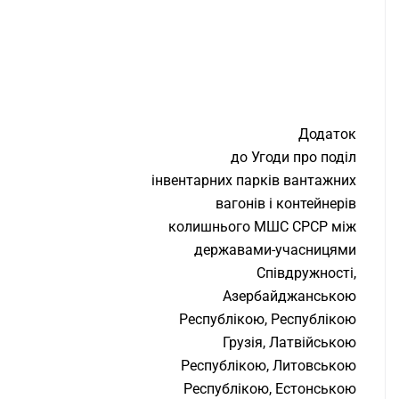
Додаток
до Угоди про поділ
інвентарних парків вантажних
вагонів і контейнерів
колишнього МШС СРСР між
державами-учасницями
Співдружності,
Азербайджанською
Республікою, Республікою
Грузія, Латвійською
Республікою, Литовською
Республікою, Естонською