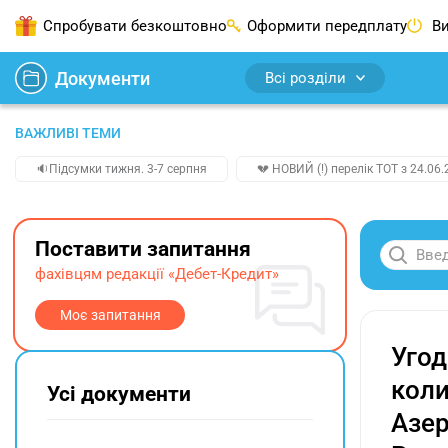
Спробувати безкоштовно
Оформити передплату
Ви
Документи
Всі розділи
ВАЖЛИВІ ТЕМИ
🔉Підсумки тижня. 3-7 серпня
💔 НОВИЙ (!) перелік ТОТ з 24.06.
Поставити запитання
фахівцям редакції «Дебет-Кредит»
Моє запитання
Угод
кол
Усі документи
Азер