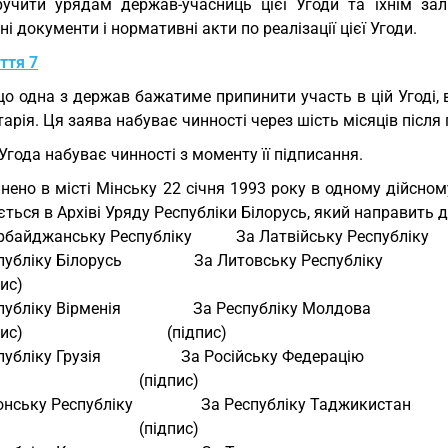
учити урядам держав-учасниць цієї Угоди та їхнім зал
ні документи і нормативні акти по реалізації цієї Угоди.
ття 7
о одна з держав бажатиме припинити участь в цій Угоді, в
арія. Ця заява набуває чинності через шість місяців після
Угода набуває чинності з моменту її підписання.
нено в місті Мінську 22 січня 1993 року в одному дійсн
ється в Архіві Уряду Республіки Білорусь, який направить д
рбайджанську Республіку           За Латвійську Республіку 
публіку Білорусь                  За Литовську Республіку 
дпис) 
публіку Вірменія                  За Республіку Молдова 
дпис)                                    (підпис) 
убліку Грузія                    За Російську Федерацію 
                                                 (підпис) 
онську Республіку                 За Республіку Таджикистан 
                                                 (підпис) 