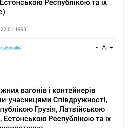
Естонською Республікою та їх
с)
д
22.01.1993
-
A
+
системі iplex
жних вагонів і контейнерів
-учасницями Співдружності,
ублікою Грузія, Латвійською
 Естонською Республікою та їх