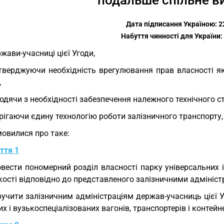
подальше спільне в
Дата підписання Україною: 22
Набуття чинності для України: 
жави-учасниці цієї Угоди,
тверджуючи необхідність врегулювання прав власності я
,
одячи з необхідності забезпечення належного технічного ст
рігаючи єдину технологію роботи залізничного транспорту,
овилися про таке:
ття 1
вести пономерний розділ власності парку універсальних 
кості відповідно до представленого залізничними адмініст
учити залізничним адміністраціям держав-учасниць цієї Уг
их і вузькоспеціалізованих вагонів, транспортерів і контейне