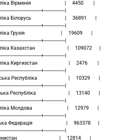
а Вірменія                           |     4450        |
----------------------------------+-----------------|
а Білорусь                           |     36891       |
----------------------------------+-----------------|
а Грузія                             |     19609       |
----------------------------------+-----------------|
ка Казахстан                          |     109072      |
----------------------------------+-----------------|
а Киргизстан                         |     2476        |
----------------------------------+-----------------|
ка Республіка                         |     10329       |
----------------------------------+-----------------|
а Республіка                          |     13140       |
----------------------------------+-----------------|
а Молдова                            |     12979       |
----------------------------------+-----------------|
 Федерація                           |     963378      |
----------------------------------+-----------------|
тан                                  |     12814       |