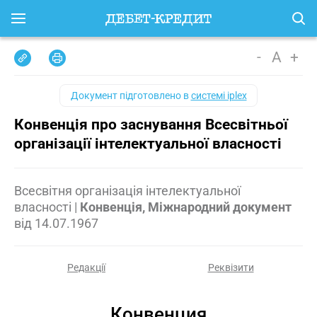
-
A
+
Документ підготовлено в
системі iplex
Конвенція про заснування Всесвітньої
організації інтелектуальної власності
Всесвітня організація інтелектуальної
власності
|
Конвенція, Міжнародний документ
від
14.07.1967
Редакції
Реквізити
Конвенция