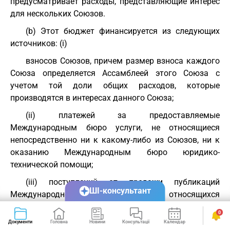
предусматривает расходы, представляющие интерес
для нескольких Союзов.
(b) Этот бюджет финансируется из следующих
источников: (i)
взносов Союзов, причем размер взноса каждого
Союза определяется Ассамблеей этого Союза с
учетом той доли общих расходов, которые
производятся в интересах данного Союза;
(ii) платежей за предоставляемые
Международным бюро услуги, не относящиеся
непосредственно ни к какому-либо из Союзов, ни к
оказанию Международным бюро юридико-
технической помощи;
(iii) поступлений от продажи публикаций
ШІ-консультант
Международного бюро, не относящихся
непосредственно к какому-либо из Союзов, или
0
поступлений от передачи прав на такие публикации;
Документи
Головна
Новини
Консультації
Календар
Сервіси