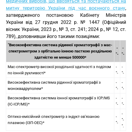
медичних виробів, що ввозяться та постачаються на
митну територію України під час воєнного стану
,
затвердженого постановою Кабінету Міністрів
України від 27 грудня 2022 р. № 1447 (Офіційний
вісник України, 2023 р., № 3, ст. 241; 2024 р., № 12, ст.
789), доповнивши його такими позиціями:
"Високоефективна система рідинної хроматографії з мас-
-
-
спектрометром з орбітально іонною пасткою роздільною
"-
"-
здатністю не менше 500000*
Мас-спектрометр високої роздільної здатності з поділом
-
-
по іонній рухливості*
"-
"-
Високоефективна система рідинної хроматографії з
-
-
моноквадруполем*
"-
"-
Високоефективна система іонної хроматографії з ICP/MS
-
-
(IC-ICP/MS)*
"-
"-
-
Оптико-емісійний спектрометр з індукт-зв’язаною
-
"-
плазмою (ІЗП-ОЕС)*
"-
".