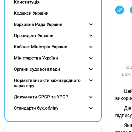
Конституція
Кодекси України
Верховна Рада України
Президент України
Кабінет Міністрів України
Міністерства України
(Ві
Органи судової влади
ВВР, 
Нормативні акти міжнародного
характеру
Цей
Документи СРСР та УРСР
викори
Cтандарти бух.обліку
Дія
підпису
Якщ