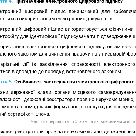
ття 4.
Призначення електронного цифрового підпису
ктронний цифровий підпис призначений для забезпече
юється з використанням електронних документів.
ктронний цифровий підпис використовується фізичними 
тообігу для ідентифікації підписувача та підтвердження ці
ористання електронного цифрового підпису не змінює п
вленого законом для вчинення правочинів у письмовій фор
аріальні дії із засвідчення справжності електронно
ться відповідно до порядку, встановленого законом.
ття 5.
Особливості застосування електронного цифрового 
ани державної влади, органи місцевого самоврядування,
ласності, державні реєстратори прав на нерухоме майно, 
риємців та громадських формувань, нотаріуси для засвідч
ний сертифікат ключа.
( Частина перша статті 5 із змінами, внесеними згідно
жавні реєстратори прав на нерухоме майно, державні реєст