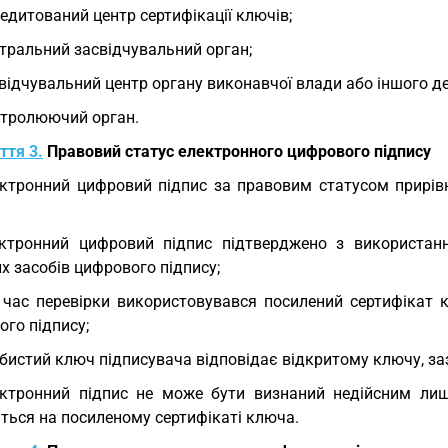
едитований центр сертифікації ключів;
тральний засвідчувальний орган;
відчувальний центр органу виконавчої влади або іншого де
тролюючий орган.
ття 3.
Правовий статус електронного цифрового підпису
ктронний цифровий підпис за правовим статусом прирівн
ктронний цифровий підпис підтверджено з використан
х засобів цифрового підпису;
 час перевірки використовувався посилений сертифікат
го підпису;
бистий ключ підписувача відповідає відкритому ключу, заз
ктронний підпис не може бути визнаний недійсним лиш
ться на посиленому сертифікаті ключа.