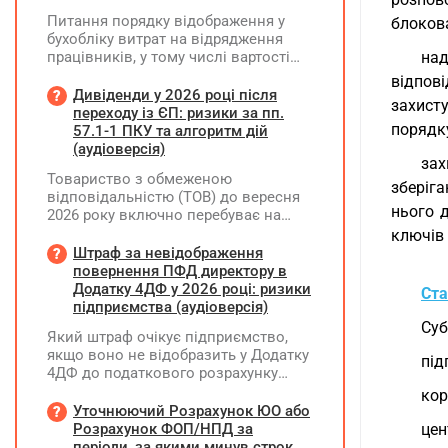
Питання порядку відображення у
блокова
бухобліку витрат на відрядження
працівників, у тому числі вартості
над
проживання в готелі, яке сплачено з
відпов
карткового рахунку працівника та
Дивіденди у 2026 році після
захист
підтвердження таких операцій
переходу із ЄП: ризики за пп.
первинними документами, належать
порядк
57.1-1 ПКУ та алгоритм дій
до компетенції Мінфіну
(аудіоверсія)
зах
Товариство з обмеженою
зберіг
відповідальністю (ТОВ) до вересня
нього 
2026 року включно перебуває на
спрощеній системі оподаткування
ключів 
(єдиний податок, 3 група, ставка 5%,
Штраф за невідображення
неплатник ПДВ). З 1 жовтня 2026
повернення ПФД директору в
року підприємство переходить на
Додатку 4ДФ у 2026 році: ризики
Ста
загальну систему оподаткування
підприємства (аудіоверсія)
(стає платником податку на
Суб
Який штраф очікує підприємство,
прибуток). За результатами
якщо воно не відобразить у Додатку
діяльності у періоді 2024–2025 років
під
4ДФ до податкового розрахунку
(під час перебування на спрощеній
повернення поворотної фінансової
системі) підприємство отримало
кор
допомоги (ПФД) директору?
Уточнюючий Розрахунок ЮО або
чистий прибуток, сума
Розрахунок ФОП/НПД за
цен
нерозподіленого прибутку в балансі
періоди, за якими минув строк