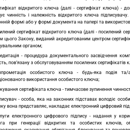
тифікат відкритого ключа (далі - сертифікат ключа) - д
чує чинність і належність відкритого ключа підписувач
нній формі або у формі документа на папері та використов
илений сертифікат відкритого ключа (далі - посилений сер
м цього Закону, виданий акредитованим центром сертифік
чувальним органом;
едитація - процедура документального засвідчення комп
сть, пов’язану з обслуговуванням посилених сертифікатів к
мпрометація особистого ключа - будь-яка подія та
ціонованого використання особистого ключа;
кування сертифіката ключа - тимчасове зупинення чинност
писувач - особа, яка на законних підставах володіє осо
яку вона представляє, накладає електронний цифровий під
луги електронного цифрового підпису - надання у кори
га при генерації відкритих та особистих ключів, об
сюдження, скасування, зберігання, блокування та поновле