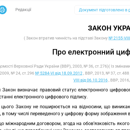
Редакції
Документ підготовлено в
ЗАКОН УКРА
( Закон втратив чинність на підставі Закону
№ 2155-VIII
Про електронний циф
домості Верховної Ради України (ВВР), 2003, № 36, ст.276)( Із зміна
2009, № 24, ст.296
№ 5284-VI від 18.09.2012
, ВВР, 2013, № 37, ст.488
VIII від 06.10.2016
, ВВР, 2016,
 Закон визначає правовий статус електронного цифровог
станні електронного цифрового підпису.
 цього Закону не поширюється на відносини, що виникаю
, в тому числі переведеного у цифрову форму зображення 
о міжнародним договором, згода на обов’язковість якого