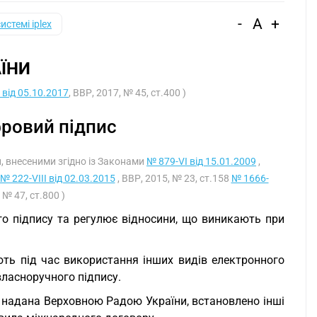
-
A
+
системі iplex
ЇНИ
 від 05.10.2017
, ВВР, 2017, № 45, ст.400 )
ровий підпис
ми, внесеними згідно із Законами
№ 879-VI від 15.01.2009
,
№ 222-VIII від 02.03.2015
, ВВР, 2015, № 23, ст.158
№ 1666-
 № 47, ст.800 )
о підпису та регулює відносини, що виникають при
ть під час використання інших видів електронного
власноручного підпису.
 надана Верховною Радою України, встановлено інші