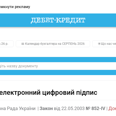
мкнути рекламу
.26 р.
📅 Календар бухгалтера на СЕРПЕНЬ 2026
☀️Що нас че
електронний цифровий підпис
на Рада України
|
Закон
від
22.05.2003
№ 852-IV
|
Док