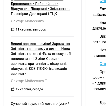
б) нерезидентом?
Ста
Бронювання • Робочий час •
Відпустки • Лікарняні • Звільнення.
Еле
Перевірки Держпраці і ТЦК
здійсн
Лектор: Мойсеєнко Т.
Еле
докумен
11 серпня, вівторок
Вик
встано
Великі зарплатні зміни! Зарплатна
Звітність по-новому з липня! Нова
Нот
Звітність по квоті 4% та внеску за її
вчиняю
невиконання! Зміни Середня
зарплата: критичність, лікарняні,
Ста
відпускні. ЄСВ, ПДФО, індексація
Орг
зарплати
форми в
Лектор: Мойсеєнко Т.
- підп
посиле
12 серпня, середа
Дер
Сучасний трудовий договір (усний,