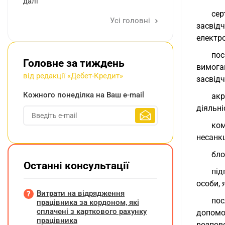
далі
сер
Усі головні
засвід
електро
пос
Головне за тиждень
вимога
від редакції «Дебет-Кредит»
засвід
Кожного понеділка на Ваш e-mail
акр
діяльні
ко
несанк
бло
Останні консультації
під
особи, 
Витрати на відрядження
пос
працівника за кордоном, які
сплачені з карткового рахунку
допомо
працівника
розпов