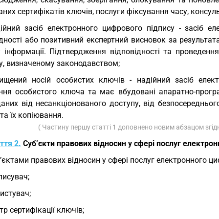
них сертифікатів ключів, послуги фіксування часу, консуль
ійний засіб електронного цифрового підпису - засіб е
ідності або позитивний експертний висновок за результат
у інформації. Підтвердження відповідності та проведенн
у, визначеному законодавством;
ищений носій особистих ключів - надійний засіб елек
ання особистого ключа та має вбудовані апаратно-прогр
даних від несанкціонованого доступу, від безпосередньо
та їх копіювання.
( Частину першу статті 1 доповнено новим абзацом згід
ття 2.
Суб’єкти правових відносин у сфері послуг електро
’єктами правових відносин у сфері послуг електронного ци
писувач;
истувач;
тр сертифікації ключів;