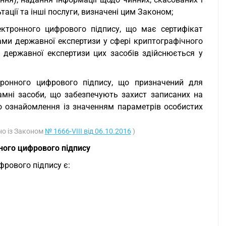
тації та інші послуги, визначені цим Законом;
лектронного цифрового підпису, що має сертифікат
ами державної експертизи у сфері криптографічного
я державної експертизи цих засобів здійснюється у
тронного цифрового підпису, що призначений для
амні засоби, що забезпечують захист записаних на
го ознайомлення із значенням параметрів особистих
но із Законом
№ 1666-VIII від 06.10.2016
)
нного цифрового підпису
фрового підпису є: