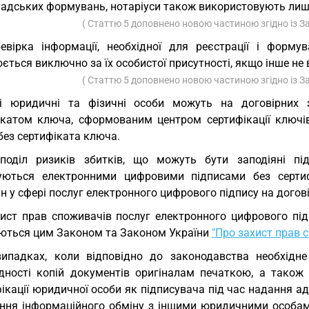
мадських формувань, нотаріуси також використовують лише
( Статтю 5 доповнено новою частиною згідно із 
евірка інформації, необхідної для реєстрації і форму
ється виключно за їх особистої присутності, якщо інше н
( Статтю 5 доповнено новою частиною згідно із 
і юридичні та фізичні особи можуть на договірних з
ікатом ключа, сформованим центром сертифікації ключі
без сертифіката ключа.
поділ ризиків збитків, що можуть бути заподіяні пі
уються електронними цифровими підписами без сертиф
н у сфері послуг електронного цифрового підпису на догов
ист прав споживачів послуг електронного цифрового підп
ються цим Законом та Законом України
"Про захист прав 
ипадках, коли відповідно до законодавства необхідне
ідності копій документів оригіналам печаткою, а також 
ікації юридичної особи як підписувача під час надання ад
ення інформаційного обміну з іншими юридичними особам