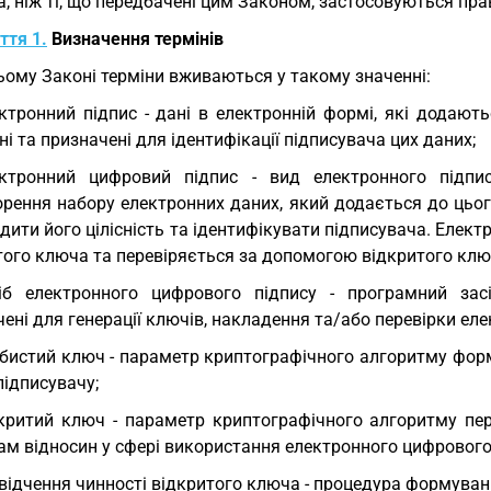
, ніж ті, що передбачені цим Законом, застосовуються пр
ття 1.
Визначення термінів
ьому Законі терміни вживаються у такому значенні:
ктронний підпис - дані в електронній формі, які додают
ні та призначені для ідентифікації підписувача цих даних;
ктронний цифровий підпис - вид електронного підпис
орення набору електронних даних, який додається до цьог
дити його цілісність та ідентифікувати підписувача. Еле
того ключа та перевіряється за допомогою відкритого клю
іб електронного цифрового підпису - програмний засі
ені для генерації ключів, накладення та/або перевірки ел
бистий ключ - параметр криптографічного алгоритму фор
підписувачу;
критий ключ - параметр криптографічного алгоритму пер
ам відносин у сфері використання електронного цифрового
відчення чинності відкритого ключа - процедура формуван