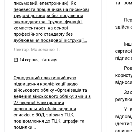
та гро
письмовий, електронний). Як
перевести працівників на письмові
трудові договори без порушення
Пер
законодавства. Трудові функції і
здійсню
компетентності на основі
професійного стандарту без
дублювання посадової інструкції...
Інш
Лектор: Мойсеєнко Т.
сертиф
підпис 
14 серпня, пʼятниця
Роз
корист
Одноденний практичний курс
відноси
підвищення кваліфікації щодо
військового обліку «Організація та
Зах
ведення військового обліку: зміни з
регулю
27 червня! Електронний
персональний облік, ведення
У в
списків, е-ВОД, звірки з ТЦК,
відпов
повідомлення до ТЦК, штрафи та
ідентиф
помилки...
здійсн