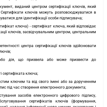
окумент, виданий центром сертифікації ключів, який
у. Сертифікати ключів можуть розповсюджуватися в
уватися для ідентифікації особи підписувача;
тифікат ключа) - сертифікат ключа, який відповідає
ації ключів, засвідчувальним центром, центральним
етентності центра сертифікації ключів здійснювати
лючів;
/або дія, що призвела або може призвести до
і сертифіката ключа;
бистим ключем та від свого імені або за дорученням
пис під час створення електронного документа;
стування засобів електронного цифрового підпису,
слуговування сертифікатів ключів (формування,
ння), надання інформації щодо чинних, скасованих і