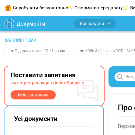
Спробувати безкоштовно
Оформити передплату
Ви
Документи
Всі розділи
ВАЖЛИВІ ТЕМИ
🔉Підсумки тижня. 27-31 липня
💔 НОВИЙ (!) перелік ТОТ з 24.06
Поставити запитання
фахівцям редакції «Дебет-Кредит»
Моє запитання
Про 
Усі документи
Верхов