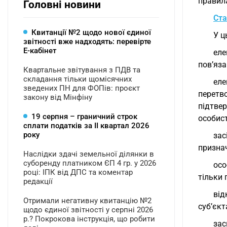
правила
Головні новини
Ста
Квитанції №2 щодо нової єдиної
У ц
звітності вже надходять: перевірте
Е-кабінет
еле
пов’яза
Квартальне звітування з ПДВ та
складання тільки щомісячних
еле
зведених ПН для ФОПів: проєкт
перетв
закону від Мінфіну
підтвер
19 серпня – граничний строк
особис
сплати податків за ІI квартал 2026
року
зас
признач
Наслідки здачі земельної ділянки в
суборенду платником ЄП 4 гр. у 2026
осо
році: ІПК від ДПС та коментар
тільки 
редакції
від
Отримали негативну квитанцію №2
суб’єкт
щодо єдиної звітності у серпні 2026
р.? Покрокова інструкція, що робити
зас