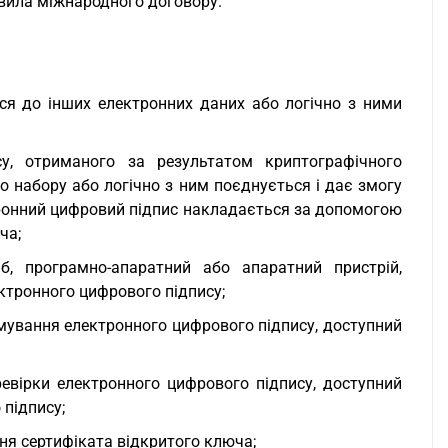
авила міжнародного договору.
ься до інших електронних даних або логічно з ними
у, отриманого за результатом криптографічного
о набору або логічно з ним поєднується і дає змогу
ктронний цифровий підпис накладається за допомогою
ча;
б, програмно-апаратний або апаратний пристрій,
ектронного цифрового підпису;
мування електронного цифрового підпису, доступний
евірки електронного цифрового підпису, доступний
 підпису;
ня сертифіката відкритого ключа;