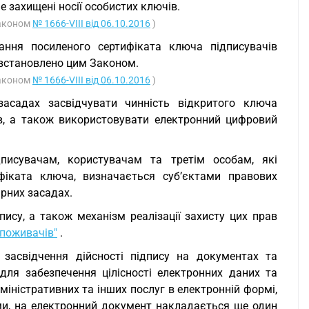
 захищені носії особистих ключів.
Законом
№ 1666-VIII від 06.10.2016
)
вання посиленого сертифіката ключа підписувачів
е встановлено цим Законом.
Законом
№ 1666-VIII від 06.10.2016
)
асадах засвідчувати чинність відкритого ключа
в, а також використовувати електронний цифровий
дписувачам, користувачам та третім особам, які
іката ключа, визначається суб’єктами правових
ірних засадах.
ису, а також механізм реалізації захисту цих прав
споживачів"
.
 засвідчення дійсності підпису на документах та
для забезпечення цілісності електронних даних та
міністративних та інших послуг в електронній формі,
и, на електронний документ накладається ще один