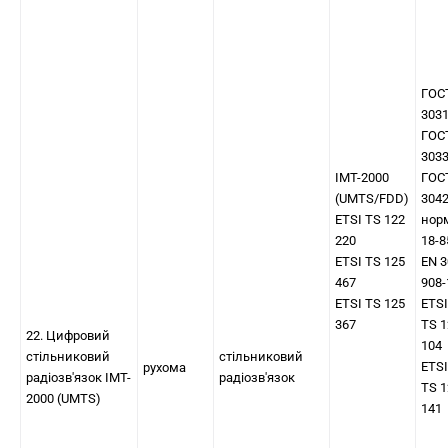
ГОС
303
ГОС
303
IMT-2000
ГОС
(UMTS/FDD)
304
ETSI TS 122
нор
220
18-8
ETSI TS 125
EN 3
467
908-
ETSI TS 125
ETSI
367
TS 1
22. Цифровий
104
стільниковий
стільниковий
ETSI
рухома
радіозв'язок IMT-
радіозв'язок
TS 1
2000 (UMTS)
141