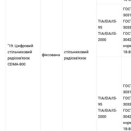
ГОС
303
TIA/EIA/IS-
ГОС
95
303
TIA/EIA/IS-
ГОС
2000
304
"19. Цифровий
нор
стільниковий
стільниковий
18-8
фіксована
радіозв'язок
радіозв'язок
CDMA-800
ГОС
303
TIA/EIA/IS-
ГОС
95
303
TIA/EIA/IS-
ГОС
2000
304
нор
18-8