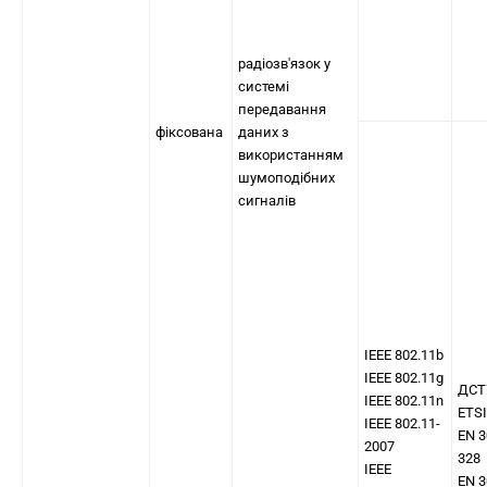
радіозв'язок у
системі
передавання
фіксована
даних з
використанням
шумоподібних
сигналів
IEEE 802.11b
IEEE 802.11g
ДСТ
IEEE 802.11n
ETSI
IEEE 802.11-
EN 3
2007
328
IEEE
EN 3