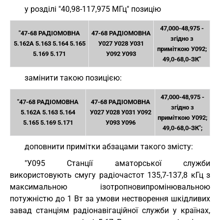
у розділі "40,98-117,975 МГц" позицію
47,000-48,975 -
"47-68 РАДІОМОВНА
47-68 РАДІОМОВНА
згідно з
5.162А 5.163 5.164 5.165
У027 У028 У031
приміткою У092;
5.169 5.171
У092 У093
49,0-68,0-ЗК"
замінити такою позицією:
47,000-48,975 -
"47-68 РАДІОМОВНА
47-68 РАДІОМОВНА
згідно з
5.162А 5.163 5.164
У027 У028 У031 У092
приміткою У092;
5.165 5.169 5.171
У093 У096
49,0-68,0-ЗК";
доповнити примітки абзацами такого змісту:
"У095 Станції аматорської служби
використовують смугу радіочастот 135,7-137,8 кГц з
максимальною ізотропновипромінювальною
потужністю до 1 Вт за умови нестворення шкідливих
завад станціям радіонавігаційної служби у країнах,