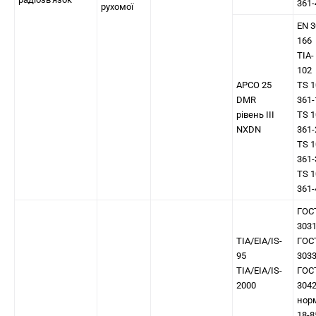
361-
рухомої
EN 3
166
TIA-
102
APCO 25
TS 1
DMR
361-
рівень III
TS 1
NXDN
361-
TS 1
361-
TS 1
361-
ГОС
303
TIA/EIA/IS-
ГОС
95
303
TIA/EIA/IS-
ГОС
2000
304
нор
18-8