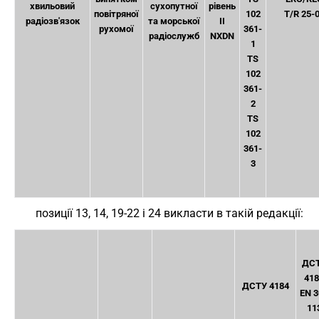
хвильовий
сухопутної
рівень
повітряної
102
T/R 25-
радіозв'язок
та морської
II
рухомої
361-
радіослужб
NXDN
1
TS
102
361-
2
TS
102
361-
3
позиції 13, 14, 19-22 і 24 викласти в такій редакції:
ДС
418
ДСТУ 4184
EN 3
11