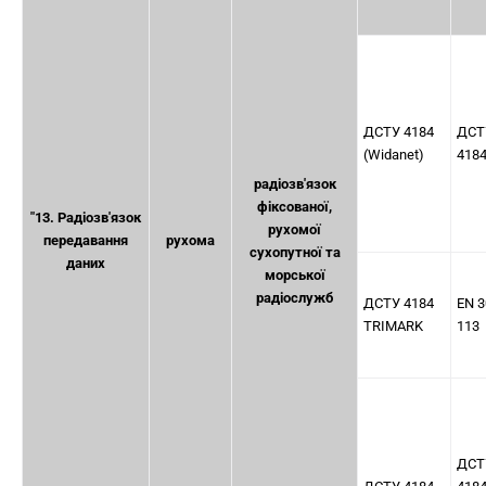
ДСТУ 4184
ДСТ
(Widanet)
418
радіозв'язок
фіксованої,
"13. Радіозв'язок
рухомої
передавання
рухома
сухопутної та
даних
морської
радіослужб
ДСТУ 4184
EN 3
TRIMARK
113
ДСТ