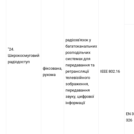
радіозв'язок у
багатоканальних
"24.
розподільчих
Широкосмуговий
системах для
радіодоступ
передавання та
фіксована,
ретрансляції
IEEE 802.16
рухома
телевізійного
зображення,
передавання
звуку, цифрової
інформації
EN 3
326