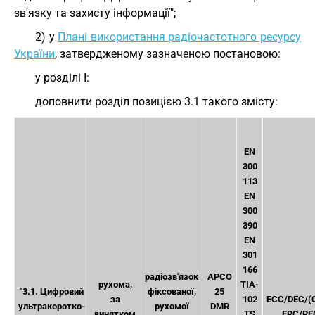
зв'язку та захисту інформації";
2) у
Плані використання радіочастотного ресурсу
України
, затвердженому зазначеною постановою:
у розділі I:
доповнити розділ позицією 3.1 такого змісту:
EN
300
113
EN
300
390
EN
301
166
радіозв'язок
APCO
рухома,
TIA-
"3.1. Цифровий
фіксованої,
25
за
102
ECC/DEC/(
ультракоротко-
рухомої
DMR
винятком
TS
ERC/RE