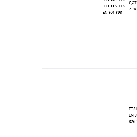
ДСТ
IEEE 802.11n
711
EN 301 893
ETSI
EN 3
326-