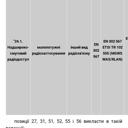
E
"24.1.
EN 302 567
EN
Надшироко-
малопотужні
інший вид
ETSI TR 102
302
смуговий
радіозастосування
радіозв'язку
555 (MGWS
567
радіодоступ
WAS/RLAN)
позиції 27, 31, 51, 52, 55 і 56 викласти в такій