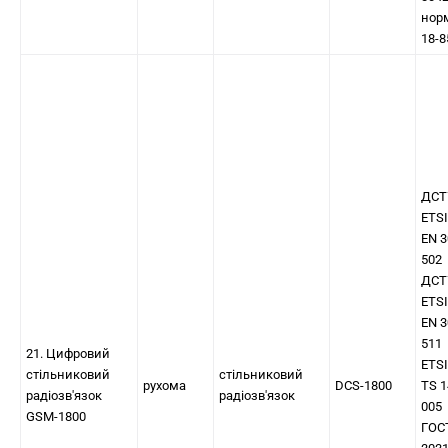
нор
18-8
ДСТ
ETSI
EN 3
502
ДСТ
ETSI
EN 3
511
21. Цифровий
ETSI
стільниковий
стільниковий
рухома
DCS-1800
TS 1
радіозв'язок
радіозв'язок
005
GSM-1800
ГОС