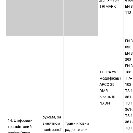
ДСТУ 4184
418
TRIMARK
EN 3
113
EN 3
035
EN 3
392
EN 3
TETRA та
166
модифікації
TIA-
APCO 25
102
DMR
TS 1
рівень III
361-
NXDN
TS 1
361-
TS 1
рухома, за
14. Цифровий
361-
винятком
транкінговий
транкінговий
TS 1
повітряної
радіозв'язок
радіозв'язок