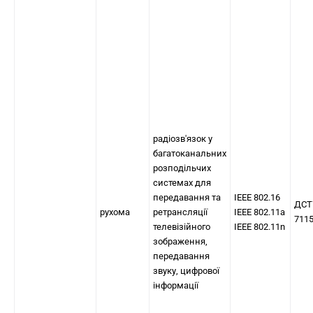
радіозв'язок у
багатоканальних
розподільчих
системах для
передавання та
IEEE 802.16
ДСТ
рухома
ретрансляції
IEEE 802.11a
711
телевізійного
IEEE 802.11n
зображення,
передавання
звуку, цифрової
інформації