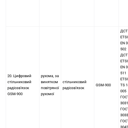
ДСТ
ETSI
EN 3
502
ДСТ
ETSI
EN 3
511
20. Цифровий
рухома, за
ETSI
стільниковий
винятком
стільниковий
GSM-900
TS 1
радіозв'язок
повітряної
радіозв'язок
005
GSM-900
рухомої
ГОС
303
ГОС
303
ГОС
304