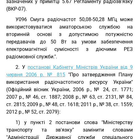
зазначених у примітці 5.67 Регламенту радіозв'язку
(ВКР-07).
У096 Смуга радіочастот 50,08-50,28 МГц може
використовуватися аматорською службою на
вторинній основі з допустимою потужністю
передавачів до 50 Вт за умови забезпечення
електромагнітної сумісності з діючими РЕЗ
радіомовної служби.".
2. У
постанові Кабінету Міністрів України від 9
червня 2006 р. № 815
"Про затвердження Плану
використання радіочастотного ресурсу України"
(Офіційний вісник України, 2006 р., № 24, ст. 1771;
2007 р., № 46, ст. 1887; 2008 р., № 63, ст. 2131, № 84,
ст. 2815; 2009 р., № 48, ст. 1618; 2011 р., № 38, ст. 1559;
2012 р., № 52, ст. 2079):
1) у пункті 2 постанови слова "Міністерству
транспорту та зв'язку" замінити словами
"Адміністрації Державної служби спеціального