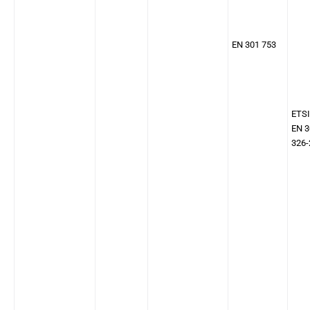
EN 301 753
ETSI
EN 3
326-