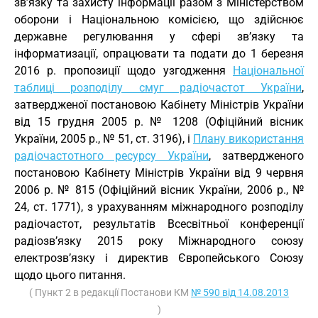
зв’язку та захисту інформації разом з Міністерством
оборони і Національною комісією, що здійснює
державне регулювання у сфері зв’язку та
інформатизації, опрацювати та подати до 1 березня
2016 р. пропозиції щодо узгодження
Національної
таблиці розподілу смуг радіочастот України
,
затвердженої постановою Кабінету Міністрів України
від 15 грудня 2005 р. № 1208 (Офіційний вісник
України, 2005 р., № 51, ст. 3196), і
Плану використання
радіочастотного ресурсу України
, затвердженого
постановою Кабінету Міністрів України від 9 червня
2006 р. № 815 (Офіційний вісник України, 2006 р., №
24, ст. 1771), з урахуванням міжнародного розподілу
радіочастот, результатів Всесвітньої конференції
радіозв’язку 2015 року Міжнародного союзу
електрозв’язку і директив Європейського Союзу
щодо цього питання.
( Пункт 2 в редакції Постанови КМ
№ 590 від 14.08.2013
)